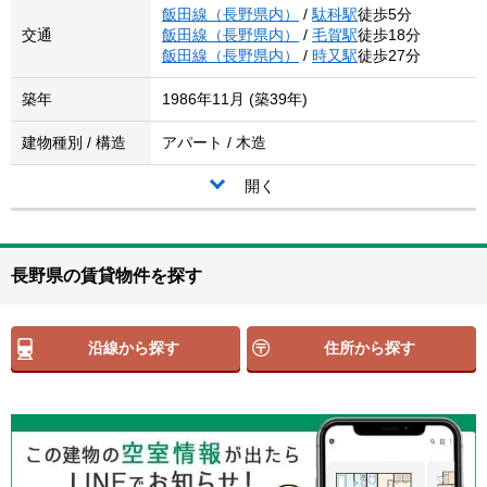
飯田線（長野県内）
/
駄科駅
徒歩5分
交通
飯田線（長野県内）
/
毛賀駅
徒歩18分
飯田線（長野県内）
/
時又駅
徒歩27分
築年
1986年11月 (築39年)
建物種別 / 構造
アパート / 木造
開く
長野県の賃貸物件を探す
沿線から探す
住所から探す