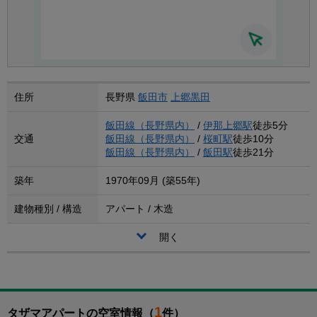
住所
長野県
飯田市
上郷黒田
飯田線（長野県内）
/
伊那上郷駅
徒歩5分
交通
飯田線（長野県内）
/
桜町駅
徒歩10分
飯田線（長野県内）
/
飯田駅
徒歩21分
築年
1970年09月 (築55年)
建物種別 / 構造
アパート / 木造
開く
1
タザマアパートの空室情報（
件）