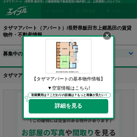
タザマアパート（長野県 飯田市）の建物情報|不動産賃貸の物件探しは、お部屋探しのエイブル
保存条件
閲覧履歴
お気に入り
タザマアパート（アパート）/長野県飯田市上郷黒田の賃貸
物件・不動産情報
1
募集中の賃貸物件は
件あります！
タザマアパートの基本物件情報
【タザマアパートの基本物件情報】
▼空室情報はこちら!
初期費用は？こだわりの設備は？もっと画像が見たい！
詳細を見る