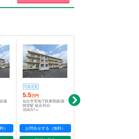
写真充実
写真充実
駅近
5.5
4.8
万円
万円
線/薬
仙台市営地下鉄東西線/薬
仙台市営地下鉄東西線/薬
師堂駅 徒歩35分
師堂駅 徒歩35分
3DK/57㎡
2DK/36㎡
料）
お問合せする（無料）
お問合せする（無料）