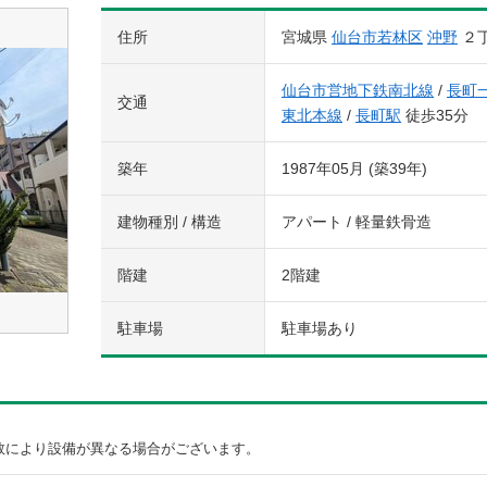
住所
宮城県
仙台市若林区
沖野
２
仙台市営地下鉄南北線
/
長町
交通
東北本線
/
長町駅
徒歩35分
築年
1987年05月 (築39年)
建物種別 / 構造
アパート / 軽量鉄骨造
階建
2階建
駐車場
駐車場あり
数により設備が異なる場合がございます。