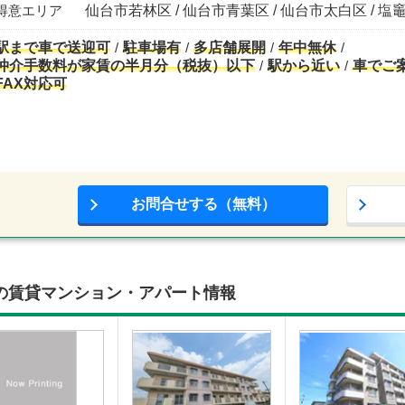
得意エリア
仙台市若林区 / 仙台市青葉区 / 仙台市太白区 / 塩竈
駅まで車で送迎可
駐車場有
多店舗展開
年中無休
仲介手数料が家賃の半月分（税抜）以下
駅から近い
車でご
FAX対応可
お問合せする（無料）
の賃貸マンション・アパート情報