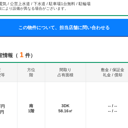
電気 / 公営上水道 / 下水道 / 駐車場1台無料 / 駐輪場
数により設備が異なる場合がございます。
この物件について、担当店舗に問い合わせる
1
室情報（
件）
賃
方位
間取り
敷金 / 保証金
費等
階
占有面積
礼金 / 償却
南
3DK
--
/
--
万円
1階
58.16㎡
--
/
--
円