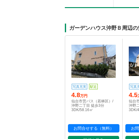
ガーデンハウス沖野Ｂ周辺の
写真充実
駅近
写真
4.8
4.5
万円
仙台市営バス（若林区）/
仙台
沖野二丁目 徒歩3分
沖野二
3DK/58.16㎡
3DK/
お問合せする（無料）
お問