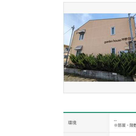
--
環境
※部屋・階