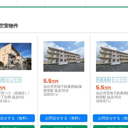
空室物件
5.5
充実
パノラマ
写真充実
パノラマ
万円
5.5
仙台市営地下鉄東西線/薬
万円
万円
師堂駅 徒歩35分
市営バス（若林区）/
仙台市営地下鉄東西
3DK/57㎡
丁目西 徒歩5分
師堂駅 徒歩35分
48.56㎡
3DK/57㎡
合せする（無料）
お問合せする（無料）
お問合せする（無