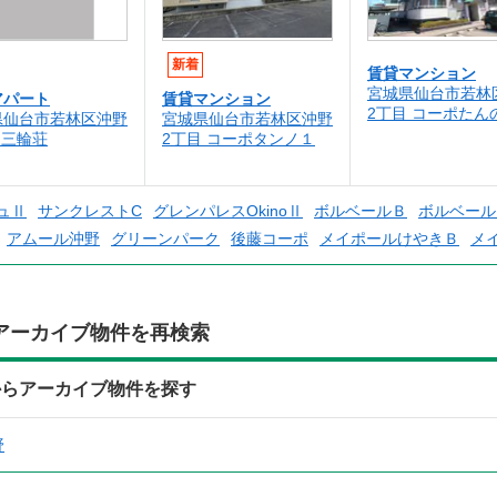
新着
賃貸マンション
宮城県仙台市若林
アパート
賃貸マンション
2丁目 コーポたん
県仙台市若林区沖野
宮城県仙台市若林区沖野
 三輪荘
2丁目 コーポタンノ１
ュⅡ
サンクレストC
グレンパレスOkinoⅡ
ボルベールＢ
ボルベール
アムール沖野
グリーンパーク
後藤コーポ
メイポールけやきＢ
メ
アーカイブ物件を再検索
からアーカイブ物件を探す
野