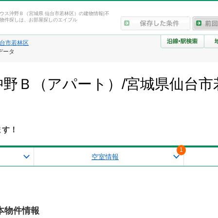
ウス沖野Ｂ（宮城県 仙台市若林区）の建物情報|不
物件探しは、お部屋探しのエイブル
台市若林区
データ
野Ｂ（アパート）/宮城県仙台市
報
ます！
1
空室情報
本物件情報