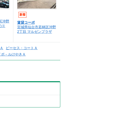
新着
区沖野
賃貸コーポ
のⅡ
宮城県仙台市若林区沖野
2丁目 マルゼンプラザ
Ａ
ピーセス・コートＡ
イポ－ルけやきＡ