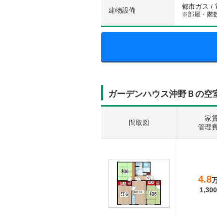
都市ガス / 
建物設備
※部屋・階
ガーデンハウス沖野Ｂの空
家
間取図
管理
4.8
1,300