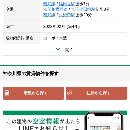
南武線
/
稲田堤駅
徒歩7分
交通
京王相模原線
/
京王稲田堤駅
徒歩8分
南武線
/
矢野口駅
徒歩20分
築年
2022年02月 (築4年)
建物種別 / 構造
コーポ / 木造
開く
神奈川県の賃貸物件を探す
沿線から探す
住所から探す