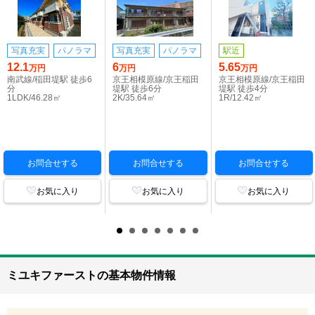
写真充実
パノラマ
写真充実
パノラマ
駅近
12.1
6
5.65
万円
万円
万円
南武線/稲田堤駅 徒歩6
京王相模原線/京王稲田
京王相模原線/京王稲田
分
堤駅 徒歩6分
堤駅 徒歩4分
1LDK/46.28㎡
2K/35.64㎡
1R/12.42㎡
お問合せする
お問合せする
お問合せする
お気に入り
お気に入り
お気に入り
ミユキファーストの基本物件情報