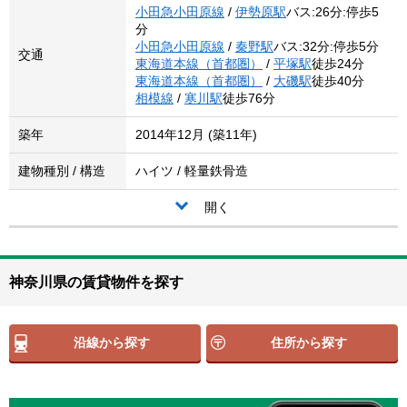
小田急小田原線
/
伊勢原駅
バス:26分:停歩5
分
小田急小田原線
/
秦野駅
バス:32分:停歩5分
交通
東海道本線（首都圏）
/
平塚駅
徒歩24分
東海道本線（首都圏）
/
大磯駅
徒歩40分
相模線
/
寒川駅
徒歩76分
築年
2014年12月 (築11年)
建物種別 / 構造
ハイツ / 軽量鉄骨造
開く
神奈川県の賃貸物件を探す
沿線から探す
住所から探す