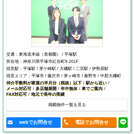
交通：
東海道本線（首都圏） / 平塚駅
所在地：
神奈川県平塚市紅谷町9-201F
得意駅：
平塚駅 / 茅ケ崎駅 / 大磯駅 / 二宮駅 / 伊勢原駅
得意エリア：
平塚市 / 藤沢市 / 茅ヶ崎市 / 秦野市 / 中郡大磯町
仲介手数料が家賃の半月分（税抜）以下
駅から近い
メール対応可
多店舗展開
年中無休
車でご案内
FAX対応可
地元で長年の実績
掲載物件一覧を見る
webでお問合せ
電話でお問合せ