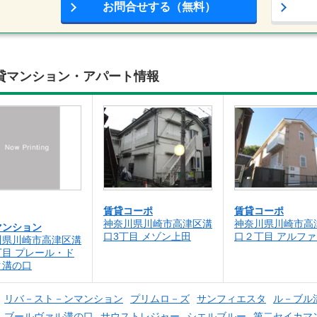
お問合せする（無料）
貸マンション・アパート情報
賃貸コーポ
賃貸コーポ
神奈川県川崎市高津区溝
神奈川県川崎市高
マンション
口3丁目 メゾン上田
口２丁目 アルフ
川県川崎市高津区溝
丁目 プレール・ド
ク溝の口
リバ－スト－ンマンション
プリムロ－ズ
サンフィエスタ
ル－ブル溝
ブールヴァル溝の口
サウストレジャー
シエルブルー
第二セイカマ