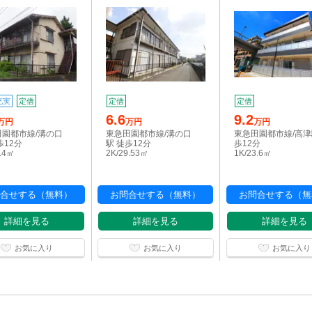
充実
定借
定借
定借
6.6
9.2
万円
万円
万円
田園都市線/溝の口
東急田園都市線/溝の口
東急田園都市線/高津
歩12分
駅 徒歩12分
歩12分
6.4㎡
2K/29.53㎡
1K/23.6㎡
合せする（無料）
お問合せする（無料）
お問合せする（無
詳細を見る
詳細を見る
詳細を見る
お気に入り
お気に入り
お気に入り