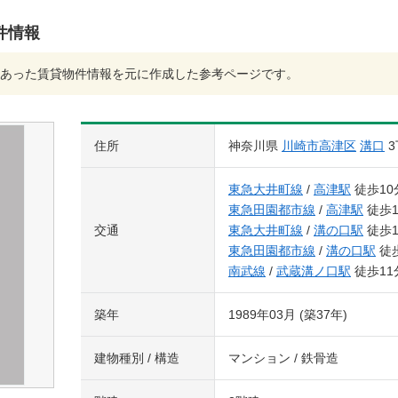
件情報
あった賃貸物件情報を元に作成した参考ページです。
住所
神奈川県
川崎市高津区
溝口
3
東急大井町線
/
高津駅
徒歩10
東急田園都市線
/
高津駅
徒歩1
交通
東急大井町線
/
溝の口駅
徒歩1
東急田園都市線
/
溝の口駅
徒歩
南武線
/
武蔵溝ノ口駅
徒歩11
築年
1989年03月 (築37年)
建物種別 / 構造
マンション / 鉄骨造