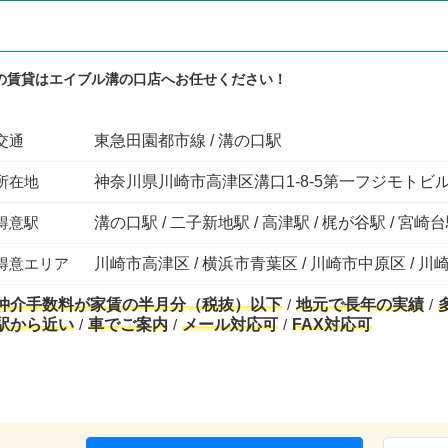
の賃貸はエイブル溝の口店へお任せください！
交通
東急田園都市線 / 溝の口駅
所在地
神奈川県川崎市高津区溝口1-8-5第一フジモトビル
得意駅
溝の口駅 / 二子新地駅 / 高津駅 / 梶が谷駅 / 宮崎
得意エリア
川崎市高津区 / 横浜市青葉区 / 川崎市中原区 / 川
仲介手数料が家賃の半月分（税抜）以下
地元で長年の実績
駅から近い
車でご案内
メール対応可
FAX対応可