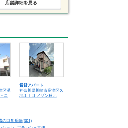
店舗詳細を見る
賃貸アパート
津区溝
神奈川県川崎市高津区久
ァ－ニ
地１丁目 メゾン秋元
の口参番館(301)
ンション
プランシェ高津