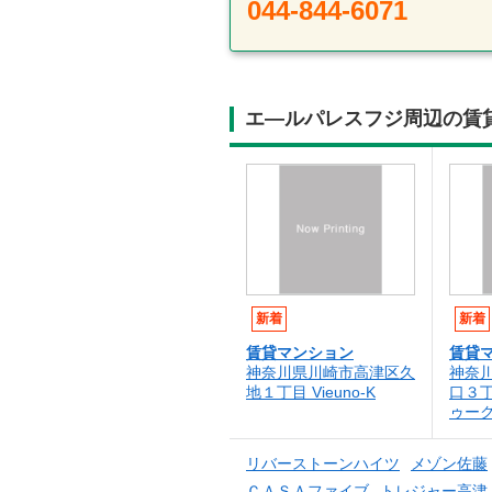
044-844-6071
エ―ルパレスフジ周辺の賃
新着
新着
賃貸マンション
賃貸
神奈川県川崎市高津区久
神奈
地１丁目 Vieuno-K
口３
ゥー
リバーストーンハイツ
メゾン佐藤
ＣＡＳＡファイブ
トレジャー高津