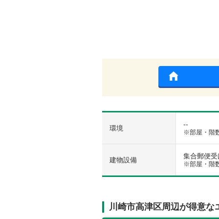
--
環境
※部屋・階
集合郵便受け 
建物設備
※部屋・階
川崎市高津区周辺が得意な