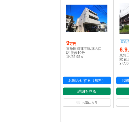
9
写真
万円
6.9
東急田園都市線/溝の口
駅 徒歩10分
東急
1K/25.95㎡
駅 徒
2K/3
お問合せする（無料）
お問
詳細を見る
お気に入り