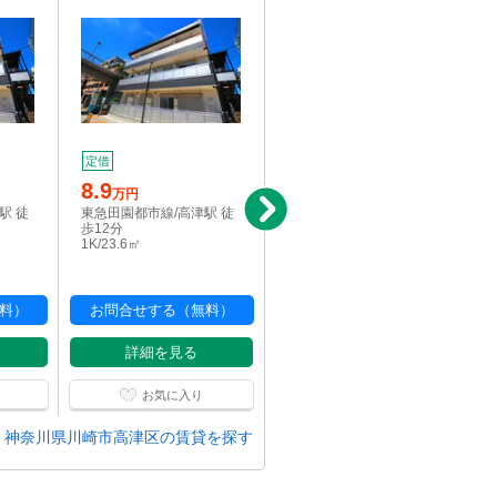
7
定借
万円
8.9
東急田園都市線/高津駅 徒
万円
歩8分
駅 徒
東急田園都市線/高津駅 徒
1R/17.25㎡
歩12分
1K/23.6㎡
料）
お問合せする（無料）
お問合せする（無料）
詳細を見る
詳細を見る
お気に入り
お気に入り
神奈川県川崎市高津区の賃貸を探す