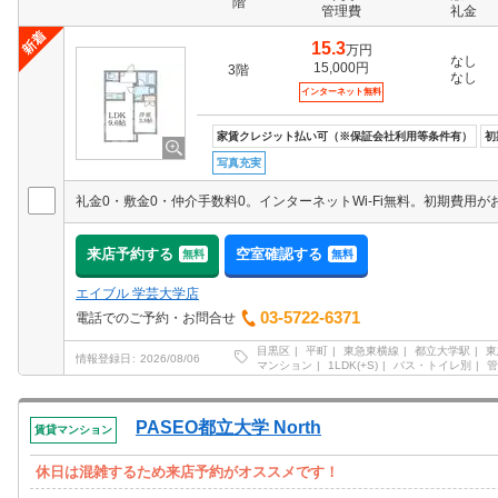
階
管理費
礼金
15.3
万円
なし
15,000円
3階
なし
インターネット無料
家賃クレジット払い可（※保証会社利用等条件有）
初
写真充実
来店予約する
空室確認する
無料
無料
エイブル 学芸大学店
03-5722-6371
電話でのご予約・お問合せ
目黒区
平町
東急東横線
都立大学駅
東
情報登録日
2026/08/06
マンション
1LDK(+S)
バス・トイレ別
管
PASEO都立大学 North
賃貸マンション
休日は混雑するため来店予約がオススメです！