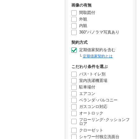
画像の有無
間取図付
外観
内観
360°パノラマ写真あり
契約方式
定期借家契約を含む
定期借家契約とは
こだわり条件を選ぶ
バス･トイレ別
室内洗濯機置場
駐車場付
エアコン
ベランダ･バルコニー
ガスコンロ対応
オートロック
フローリング･クッションフ
ロア
クローゼット
シャワー付独立洗面台