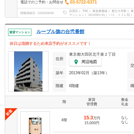
03-5722-6371
電話でのご予約・お問合せ
目黒区
平町
東急東横線
都立大学駅
東
情報登録日
2026/08/06
マンション
2K/2DK(+S)
バス・トイレ別
ルーブル旗の台弐番館
賃貸マンション
休日は混雑するため来店予約がオススメです！
東京都大田区北千束２丁目
住所
周辺地図
築年
2013年02月（築13年）
階建
6階建
家賃
敷金
階
管理費
礼金
15.3
なし
万円
4階
なし
15,000円