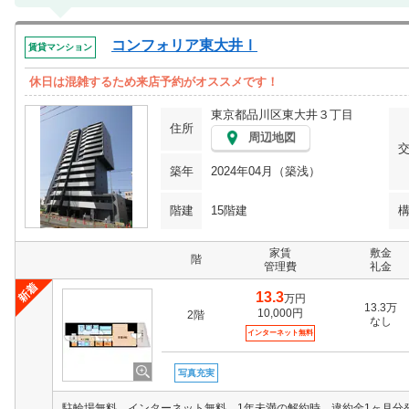
コンフォリア東大井Ⅰ
賃貸マンション
休日は混雑するため来店予約がオススメです！
東京都品川区東大井３丁目
住所
周辺地図
築年
2024年04月（築浅）
階建
15階建
家賃
敷金
階
管理費
礼金
13.3
万円
13.3万
10,000円
2階
なし
インターネット無料
写真充実