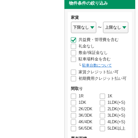
物件条件の絞り込み
家賃
〜
共益費・管理費を含む
礼金なし
敷金/保証金なし
駐車場料金を含む
駐車台数について
家賃クレジット払い可
初期費用クレジット払い可
間取り
1R
1K
1DK
1LDK(+S)
2K/2DK
2LDK(+S)
3K/3DK
3LDK(+S)
4K/4DK
4LDK(+S)
5K/5DK
5LDK以上