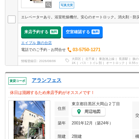
写真充実
来店予約する
空室確認する
無料
無料
エイブル 旗の台店
03-5750-1271
電話でのご予約・お問合せ
大田区
北千束
東急池上線
長原駅
旗の
情報登録日
2026/08/06
1K
バス・トイレ別
オートロック
0.55
アランフェス
賃貸コーポ
休日は混雑するため来店予約がオススメです！
東京都目黒区大岡山２丁目
住所
周辺地図
築年
2001年12月（築24年）
階建
2階建