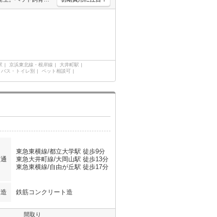
駅
京浜東北線・根岸線
大井町駅
バス・トイレ別
ペット相談可
東急東横線/都立大学駅 徒歩9分
交通
東急大井町線/大岡山駅 徒歩13分
東急東横線/自由が丘駅 徒歩17分
構造
鉄筋コンクリート造
間取り