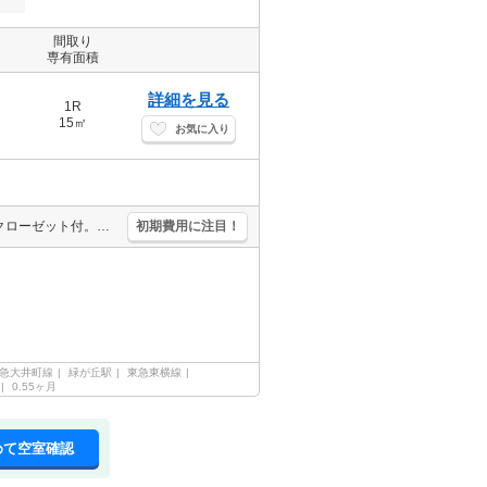
間取り
専有面積
詳細を見る
1R
15㎡
お気に入り
仲介手数料家賃の55%。角部屋。バス・トイレ別。室内洗濯機置場。クローゼット付。システムキッチン。退去時の清掃費実費。2面採光。ロフト付き。シューズボックス付き。バルコニー。最上階。
初期費用に注目！
急大井町線
緑が丘駅
東急東横線
0.55ヶ月
めて空室確認