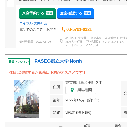
来店予約する
空室確認する
無料
無料
エイブル 大井町店
03-5781-0321
電話でのご予約・お問合せ
品川区
東大井
京急本線・久里浜線
鮫洲
東急大井町線
下神明駅
マンション
1K
情報登録日
2026/08/06
オートロック
0.55ヶ月
PASEO都立大学 North
賃貸マンション
休日は混雑するため来店予約がオススメです！
東京都目黒区平町２丁目
住所
周辺地図
築年
2022年09月（築3年）
階建
3階建 (地下1階)
家賃
敷金