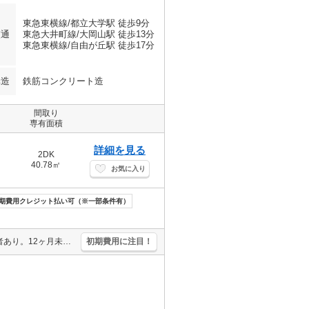
東急東横線/都立大学駅 徒歩9分
交通
東急大井町線/大岡山駅 徒歩13分
東急東横線/自由が丘駅 徒歩17分
構造
鉄筋コンクリート造
間取り
専有面積
詳細を見る
2DK
40.78㎡
お気に入り
期費用クレジット払い可（※一部条件有）
礼金0・敷金0・仲介手数料0。インターネットWi-Fi無料。引越指定業者あり。12ヶ月未満の解約時、違約金家賃+管理費の1ヶ月分発生。人気のデザイナーズ賃貸。退室時清掃料104,060円。
初期費用に注目！