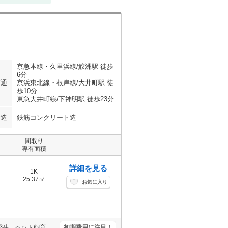
京急本線・久里浜線/鮫洲駅 徒歩
6分
交通
京浜東北線・根岸線/大井町駅 徒
歩10分
東急大井町線/下神明駅 徒歩23分
構造
鉄筋コンクリート造
間取り
専有面積
詳細を見る
1K
25.37㎡
お気に入り
駐輪場無料。インターネット無料。1年未満の解約時、違約金1ヶ月分発生。ペット飼育の場合、敷金1ヵ月分増。バイク置き場あり。浴室乾燥機付。バス・トイレ別。TVインターホン付き。宅配ボックスあり。
初期費用に注目！