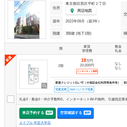
東京都目黒区平町２丁目
住所
周辺地図
築年
2022年09月（築3年）
階建
3階建 (地下1階)
家賃
敷金
階
管理費
礼金
18
万円
なし
20,000円
2階
なし
インターネット無料
家賃クレジット払い可（※保証会社利用等条件有）
初
写真充実
360°パノラマ写真
来店予約する
空室確認する
無料
無料
エイブル 学芸大学店