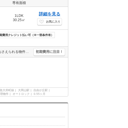
専有面積
詳細を見る
1LDK
30.25㎡
お気に入り
期費用クレジット払い可（※一部条件有）
礼金0・敷金0・仲介手数料0。インターネットWi-Fi無料。初期費用がおさえられる物件。引越指定業者あり。退室時清掃料104,060円。1年未満解約時、違約金家賃＋管理費の１ヶ月分。
初期費用に注目！
急大井町線
大岡山駅
自由が丘駅
理物件
オートロック
0.55ヶ月