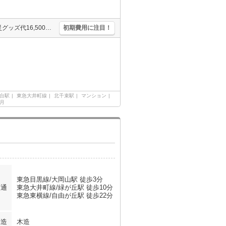
エレベーターあり。浴室乾燥機付。安心のオートロック。消火剤・防災グッズ代16,500円～。24時間ゴミ出し可。保証会社加入要(初回、月額総支払額の30%、更新保証料10,000円)。
初期費用に注目！
台駅
東急大井町線
北千束駅
マンション
ヶ月
東急目黒線/大岡山駅 徒歩3分
交通
東急大井町線/緑が丘駅 徒歩10分
東急東横線/自由が丘駅 徒歩22分
構造
木造