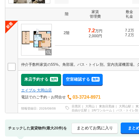
家賃
敷金
階
管理費
礼金
7.2
7.2万
万円
2階
7.2万
2,000円
来店予約する
空室確認する
無料
無料
エイブル 大岡山店
03-3724-8971
電話でのご予約・お問合せ
目黒区
大岡山
東急目黒線
大岡山駅
東
情報登録日
2026/08/06
自由が丘駅
1R/ワンルーム
バス・トイレ別
まとめてお気に入り
まと
チェックした賃貸物件(最大20件)を