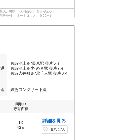
急大井町線
大岡山駅
自由が丘駅
管理物件
オートロック
0.55ヶ月
東急池上線/長原駅 徒歩5分
交通
東急池上線/旗の台駅 徒歩7分
東急大井町線/北千束駅 徒歩8分
構造
鉄筋コンクリート造
間取り
専有面積
詳細を見る
1K
42㎡
お気に入り