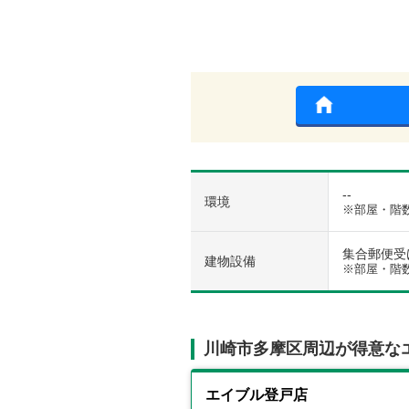
--
環境
※部屋・階
集合郵便受け 
建物設備
※部屋・階
川崎市多摩区周辺が得意な
エイブル登戸店