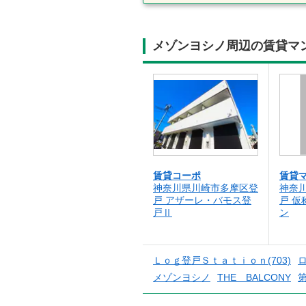
メゾンヨシノ周辺の賃貸マ
賃貸コーポ
賃貸
神奈川県川崎市多摩区登
神奈
戸 アザーレ・バモス登
戸 
戸Ⅱ
ン
Ｌｏｇ登戸Ｓｔａｔｉｏｎ(703)
メゾンヨシノ
THE BALCONY