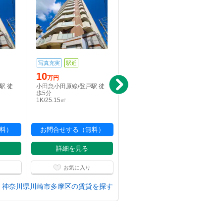
写真充実
駅近
写真充実
パノラマ
10
8.5
万円
万円
駅 徒
小田急小田原線/登戸駅 徒
小田急小田原線/登戸駅 徒
歩5分
歩6分
1K/25.15㎡
1K/19.45㎡
料）
お問合せする（無料）
お問合せする（無料）
詳細を見る
詳細を見る
お気に入り
お気に入り
神奈川県川崎市多摩区の賃貸を探す