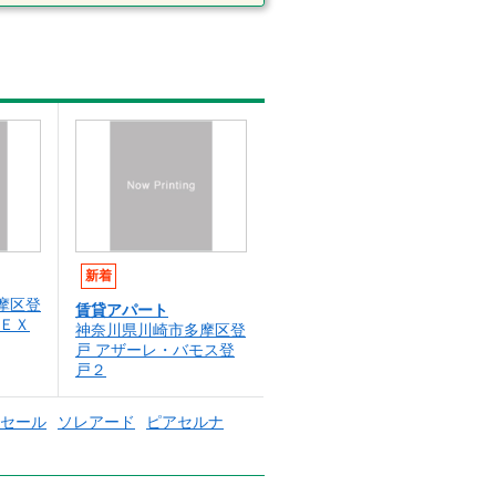
新着
摩区登
賃貸アパート
ＮＥＸ
神奈川県川崎市多摩区登
戸 アザーレ・バモス登
戸２
セール
ソレアード
ピアセルナ