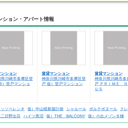
ンション・アパート情報
マンション
賃貸マンション
賃貸マンション
川県川崎市多摩区登
神奈川県川崎市多摩区登
神奈川県川崎市多
仮称）登戸マンショ
戸 仮）登戸マンション
戸 ＰＲＩＭＥ 
ＵＳ
ロッソペレンネ
仮）中山様新築計画
シャルール
ポルテボヌール
クレ
第二日野出荘
ハイツ黒沼
仮）THE BALCONY
仮）小出メゾンＢ棟