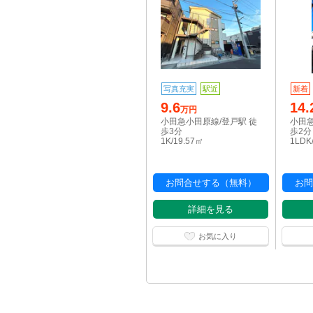
写真充実
駅近
新着
9.6
14.
万円
小田急小田原線/登戸駅 徒
小田急
歩3分
歩2分
1K/19.57㎡
1LDK
お問合せする（無料）
お問
詳細を見る
お気に入り