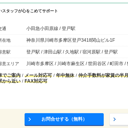
いスタッフが心をこめてサポート
交通
小田急小田原線 / 登戸駅
所在地
神奈川県川崎市多摩区登戸3418関山ビル1F
得意駅
登戸駅 / 津田山駅 / 久地駅 / 宿河原駅 / 登戸駅
得意エリア
川崎市多摩区 / 川崎市麻生区 / 世田谷区 / 町田市 /
車でご案内
メール対応可
年中無休
仲介手数料が家賃の半
駅から近い
FAX対応可
お問合せする（無料）