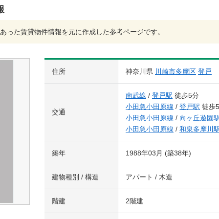
報
あった賃貸物件情報を元に作成した参考ページです。
住所
神奈川県
川崎市多摩区
登戸
南武線
/
登戸駅
徒歩5分
小田急小田原線
/
登戸駅
徒歩
交通
小田急小田原線
/
向ヶ丘遊園
小田急小田原線
/
和泉多摩川
築年
1988年03月 (築38年)
建物種別 / 構造
アパート / 木造
階建
2階建