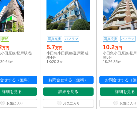
駅近
写真充実
パノラマ
写真充実
パノラマ
2
5.7
10.2
万円
万円
万円
小田原線/登戸駅 徒
小田急小田原線/登戸駅 徒
小田急小田原線/登戸
歩4分
歩5分
/39.64㎡
1K/20.3㎡
1K/26.35㎡
合せする（無料）
お問合せする（無料）
お問合せする（無
詳細を見る
詳細を見る
詳細を見る
お気に入り
お気に入り
お気に入り