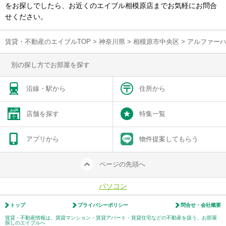
をお探しでしたら、お近くのエイブル相模原店までお気軽にお問合
せください。
賃貸・不動産のエイブルTOP
>
神奈川県
>
相模原市中央区
>
アルファー
別の探し方でお部屋を探す
沿線・駅から
住所から
店舗を探す
特集一覧
アプリから
物件提案してもらう
ページの先頭へ
パソコン
トップ
プライバシーポリシー
問合せ・会社概要
賃貸・不動産情報は、賃貸マンション・賃貸アパート・賃貸住宅などの不動産を扱う、お部屋
探しのエイブルへ