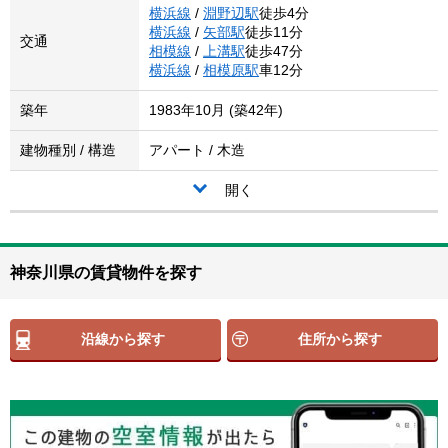
横浜線
/
淵野辺駅
徒歩4分
横浜線
/
矢部駅
徒歩11分
交通
相模線
/
上溝駅
徒歩47分
横浜線
/
相模原駅
車12分
築年
1983年10月 (築42年)
建物種別 / 構造
アパート / 木造
開く
神奈川県の賃貸物件を探す
沿線から探す
住所から探す