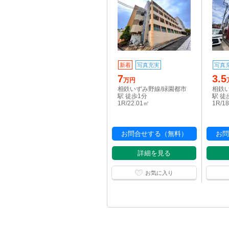
新着
写真充実
写真
7
3.5
万円
相鉄いずみ野線/緑園都市
相鉄
駅 徒歩1分
駅 徒
1R/22.01㎡
1R/1
お問合せする（無料）
お問
詳細を見る
お気に入り