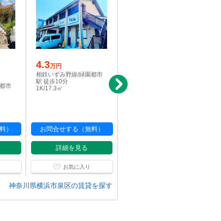
4.3
写真充実
万円
9.3
相鉄いずみ野線/緑園都市
万円
駅 徒歩10分
園都市
相鉄いずみ野線/弥生台
1K/17.3㎡
駅 徒歩25分
1LDK/41.53㎡
料）
お問合せする（無料）
お問合せする（無料）
詳細を見る
詳細を見る
お気に入り
お気に入り
神奈川県横浜市泉区の賃貸を探す