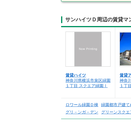
サンハイツＤ周辺の賃貸マ
賃貸ハイツ
賃貸
神奈川県横浜市泉区緑園
神奈
１丁目 スクエア緑園Ⅰ
１丁
ロワール緑園Ｄ棟
緑園都市戸建て
グリ－ンガ－デン
グリーンスクエ