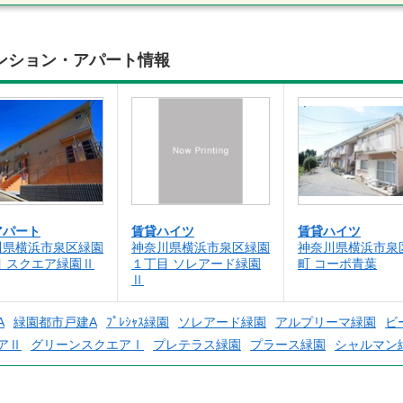
ンション・アパート情報
アパート
賃貸ハイツ
賃貸ハイツ
川県横浜市泉区緑園
神奈川県横浜市泉区緑園
神奈川県横浜市泉
目 スクエア緑園Ⅱ
１丁目 ソレアード緑園
町 コーポ青葉
Ⅱ
A
緑園都市戸建A
ﾌﾟﾚｼｬｽ緑園
ソレアード緑園
アルプリーマ緑園
ビ
アⅡ
グリーンスクエアⅠ
プレテラス緑園
プラース緑園
シャルマン