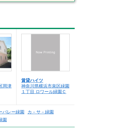
賃貸ハイツ
区岡津
神奈川県横浜市泉区緑園
１丁目 ロワール緑園Ｃ
ーバレー緑園
カ－サ－緑園
緑園