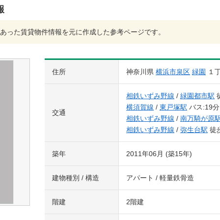
報
あった賃貸物件情報を元に作成した参考ページです。
住所
神奈川県
横浜市泉区
緑園
１
相鉄いずみ野線
/
緑園都市駅
横須賀線
/
東戸塚駅
バス:19分
交通
相鉄いずみ野線
/
南万騎が原
相鉄いずみ野線
/
弥生台駅
徒歩
築年
2011年06月 (築15年)
建物種別 / 構造
アパート / 軽量鉄骨造
階建
2階建