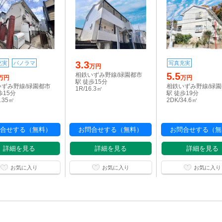
3.3
充実
パノラマ
写真充実
万円
5.5
相鉄いずみ野線/緑園都市
万円
万円
駅 徒歩15分
いずみ野線/緑園都市
相鉄いずみ野線/緑
1R/16.3㎡
歩15分
駅 徒歩19分
8.35㎡
2DK/34.6㎡
合せする（無料）
お問合せする（無料）
お問合せする（無
詳細を見る
詳細を見る
詳細を見る
お気に入り
お気に入り
お気に入り