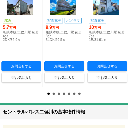
駅近
写真充実
パノラマ
写真充実
5.7
9.9
10
万円
万円
万円
相鉄本線/二俣川駅 徒歩
相鉄本線/二俣川駅 徒歩
相鉄本線/二俣川駅 徒歩
4分
8分
7分
2DK/35.9㎡
3LDK/59.5㎡
1R/31.91㎡
お問合せする
お問合せする
お問合せする
お気に入り
お気に入り
お気に入り
セントラルパレス二俣川の基本物件情報