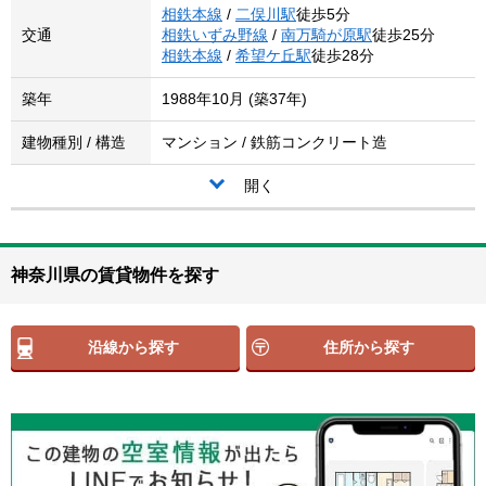
相鉄本線
/
二俣川駅
徒歩5分
交通
相鉄いずみ野線
/
南万騎が原駅
徒歩25分
相鉄本線
/
希望ケ丘駅
徒歩28分
築年
1988年10月 (築37年)
建物種別 / 構造
マンション / 鉄筋コンクリート造
開く
神奈川県の賃貸物件を探す
沿線から探す
住所から探す