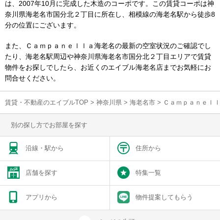
は、2007年10月に完成した木造のコーポです。この賃貸コーポは神
奈川県海老名市国分北２丁目に所在し、相模線の海老名駅から徒歩8
分の位置にございます。
また、Ｃａｍｐａｎｅｌｌａ海老名の最新の空室状況のご確認でし
たり、海老名駅周辺や神奈川県海老名市国分北２丁目エリアで賃貸
物件をお探しでしたら、お近くのエイブル海老名店までお気軽にお
問合せください。
賃貸・不動産のエイブルTOP
>
神奈川県
>
海老名市
>
Ｃａｍｐａｎｅｌ
別の探し方でお部屋を探す
沿線・駅から
住所から
店舗を探す
特集一覧
アプリから
物件提案してもらう