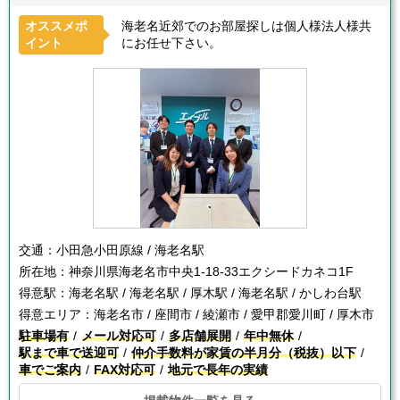
オススメポ
海老名近郊でのお部屋探しは個人様法人様共
イント
にお任せ下さい。
交通：
小田急小田原線 / 海老名駅
所在地：
神奈川県海老名市中央1-18-33エクシードカネコ1F
得意駅：
海老名駅 / 海老名駅 / 厚木駅 / 海老名駅 / かしわ台駅
得意エリア：
海老名市 / 座間市 / 綾瀬市 / 愛甲郡愛川町 / 厚木市
駐車場有
メール対応可
多店舗展開
年中無休
駅まで車で送迎可
仲介手数料が家賃の半月分（税抜）以下
車でご案内
FAX対応可
地元で長年の実績