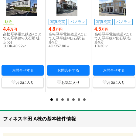
駅近
写真充実
パノラマ
写真充実
パノラマ
4.4
4.8
4.5
万円
万円
万円
高松琴平電気鉄道<こと
高松琴平電気鉄道<こと
高松琴平電気鉄道<こと
でん琴平線>/伏石駅 徒
でん琴平線>/伏石駅 徒
でん琴平線>/伏石駅 徒
歩5分
歩9分
歩9分
1LDK/40.92㎡
4DK/57.86㎡
1R/30㎡
お問合せする
お問合せする
お問合せする
お気に入り
お気に入り
お気に入り
フィネス幸田 A棟の基本物件情報