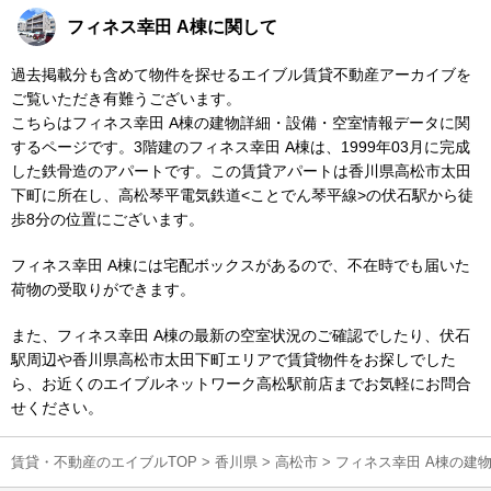
フィネス幸田 A棟に関して
過去掲載分も含めて物件を探せるエイブル賃貸不動産アーカイブを
ご覧いただき有難うございます。
こちらはフィネス幸田 A棟の建物詳細・設備・空室情報データに関
するページです。3階建のフィネス幸田 A棟は、1999年03月に完成
した鉄骨造のアパートです。この賃貸アパートは香川県高松市太田
下町に所在し、高松琴平電気鉄道<ことでん琴平線>の伏石駅から徒
歩8分の位置にございます。
フィネス幸田 A棟には宅配ボックスがあるので、不在時でも届いた
荷物の受取りができます。
また、フィネス幸田 A棟の最新の空室状況のご確認でしたり、伏石
駅周辺や香川県高松市太田下町エリアで賃貸物件をお探しでした
ら、お近くのエイブルネットワーク高松駅前店までお気軽にお問合
せください。
賃貸・不動産のエイブルTOP
>
香川県
>
高松市
>
フィネス幸田 A棟の建