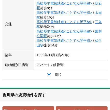
高松琴平電気鉄道<ことでん琴平線>
/
伏石
駅
徒歩8分
高松琴平電気鉄道<ことでん琴平線>
/
太田
駅
徒歩16分
高松琴平電気鉄道<ことでん琴平線>
/
三条
交通
駅
徒歩24分
高松琴平電気鉄道<ことでん琴平線>
/
栗林
公園駅
徒歩30分
高松琴平電気鉄道<ことでん琴平線>
/
仏生
山駅
徒歩34分
築年
1999年03月 (築27年)
建物種別 / 構造
アパート / 鉄骨造
開く
香川県の賃貸物件を探す