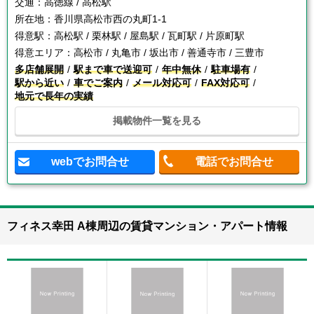
交通：
高徳線 / 高松駅
所在地：
香川県高松市西の丸町1-1
得意駅：
高松駅 / 栗林駅 / 屋島駅 / 瓦町駅 / 片原町駅
得意エリア：
高松市 / 丸亀市 / 坂出市 / 善通寺市 / 三豊市
多店舗展開
駅まで車で送迎可
年中無休
駐車場有
駅から近い
車でご案内
メール対応可
FAX対応可
地元で長年の実績
掲載物件一覧を見る
webでお問合せ
電話でお問合せ
フィネス幸田 A棟周辺の賃貸マンション・アパート情報