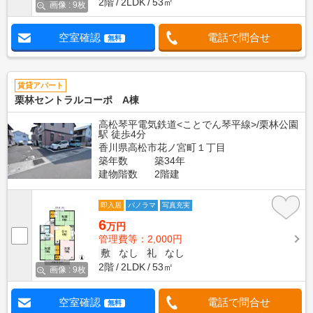
2階
2LDK
53㎡
画像 : 9枚
空室確認
電話で問合せ
無料
賃貸アパート
栗林セントラルコーポ A棟
高松琴平電気鉄道<ことでん琴平線>/栗林公園
駅 徒歩4分
香川県高松市花ノ宮町１丁目
築年数
築34年
建物階数
2階建
即入居
パノラマ
写真充実
6
万円
管理費等：2,000円
敷
なし
礼
なし
2階
2LDK
53㎡
画像 : 9枚
空室確認
電話で問合せ
無料