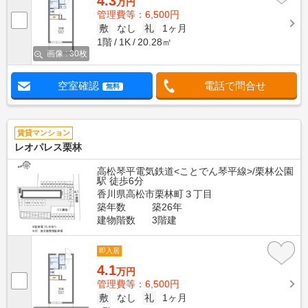
4.3
万円
管理費等：6,500円
敷
なし
礼
1ヶ月
1階
1K
20.28㎡
画像 : 30枚
空室確認
電話で問合せ
無料
賃貸マンション
レオパレス栗林
高松琴平電気鉄道<ことでん琴平線>/栗林公園
駅 徒歩6分
香川県高松市栗林町３丁目
築年数
築26年
建物階数
3階建
即入居
4.1
万円
管理費等：6,500円
敷
なし
礼
1ヶ月