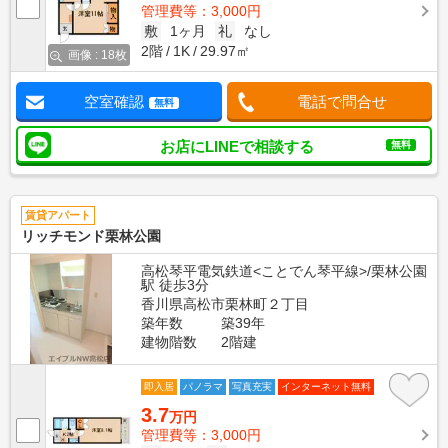
管理費等：3,000円
敷
1ヶ月
礼
なし
2階
1K
29.97㎡
画像 : 18枚
空室確認
電話で問合せ
無料
お店にLINEで相談する
無料
賃貸アパート
リッチモンド栗林公園
高松琴平電気鉄道<ことでん琴平線>/栗林公園
駅 徒歩3分
香川県高松市栗林町２丁目
築年数
築39年
建物階数
2階建
即入居
パノラマ
写真充実
インターネット無料
3.7
万円
管理費等：3,000円