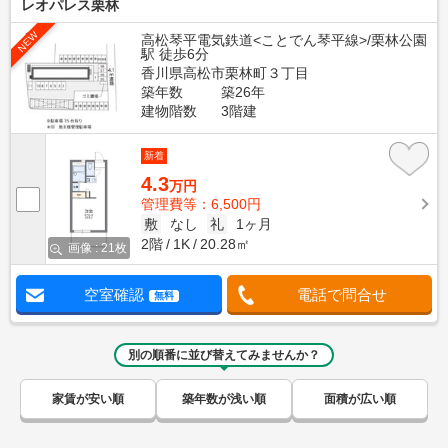
レオパレス栗林
NEW
高松琴平電気鉄道<ことでん琴平線>/栗林公園
駅 徒歩6分
香川県高松市栗林町３丁目
築年数
築26年
建物階数
3階建
新着
4.3
万円
管理費等：6,500円
敷
なし
礼
1ヶ月
2階
1K
20.28㎡
画像 : 21枚
空室確認
電話で問合せ
無料
別の順番に並び替えてみませんか？
家賃が安い順
築年数が浅い順
面積が広い順