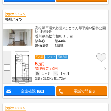
賃貸マンション
桜町ハイツ
高松琴平電気鉄道<ことでん琴平線>/栗林公園
駅 徒歩5分
香川県高松市桜町１丁目
築年数
築44年
建物階数
3階建
即入居
パノラマ
写真充実
5
万円
管理費等：0円
敷
1ヶ月
礼
1ヶ月
3階
2LDK
51.72㎡
画像 : 15枚
空室確認
電話で問合せ
無料
賃貸マンション