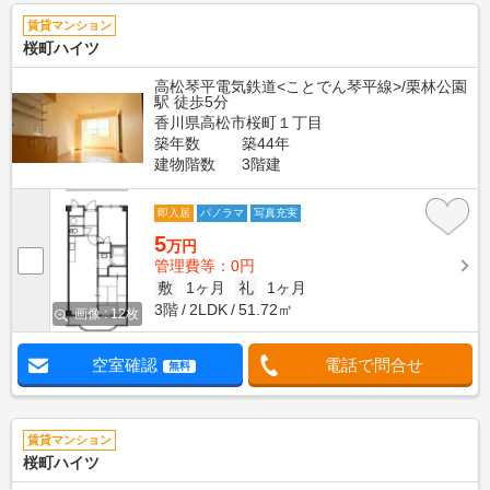
賃貸マンション
桜町ハイツ
高松琴平電気鉄道<ことでん琴平線>/栗林公園
駅 徒歩5分
香川県高松市桜町１丁目
築年数
築44年
建物階数
3階建
即入居
パノラマ
写真充実
5
万円
管理費等：0円
敷
1ヶ月
礼
1ヶ月
3階
2LDK
51.72㎡
画像 : 12枚
空室確認
電話で問合せ
無料
賃貸マンション
桜町ハイツ