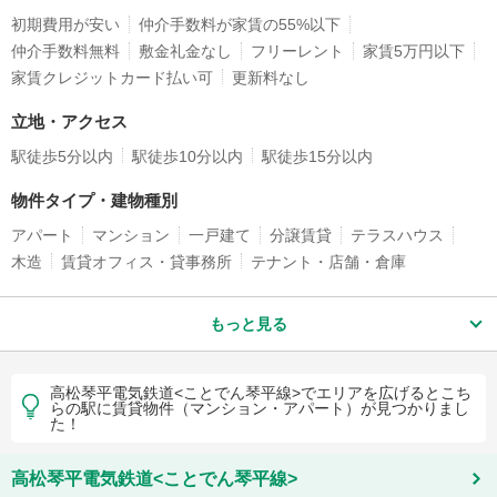
初期費用が安い
仲介手数料が家賃の55%以下
仲介手数料無料
敷金礼金なし
フリーレント
家賃5万円以下
家賃クレジットカード払い可
更新料なし
立地・アクセス
駅徒歩5分以内
駅徒歩10分以内
駅徒歩15分以内
物件タイプ・建物種別
アパート
マンション
一戸建て
分譲賃貸
テラスハウス
木造
賃貸オフィス・貸事務所
テナント・店舗・倉庫
もっと見る
高松琴平電気鉄道<ことでん琴平線>でエリアを広げるとこち
らの駅に賃貸物件（マンション・アパート）が見つかりまし
た！
高松琴平電気鉄道<ことでん琴平線>