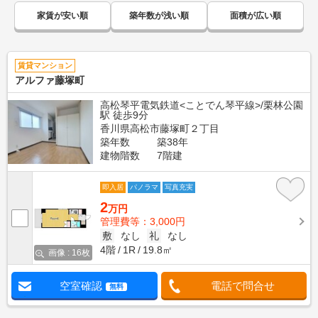
家賃が安い順
築年数が浅い順
面積が広い順
賃貸マンション
アルファ藤塚町
高松琴平電気鉄道<ことでん琴平線>/栗林公園
駅 徒歩9分
香川県高松市藤塚町２丁目
築年数
築38年
建物階数
7階建
即入居
パノラマ
写真充実
2
万円
管理費等：3,000円
敷
なし
礼
なし
4階
1R
19.8㎡
画像 : 16枚
空室確認
電話で問合せ
無料