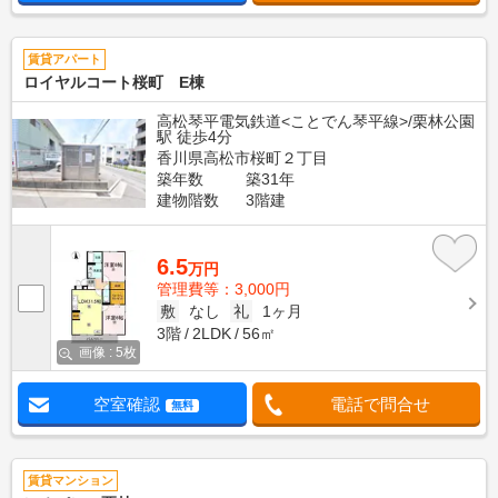
賃貸アパート
ロイヤルコート桜町 E棟
高松琴平電気鉄道<ことでん琴平線>/栗林公園
駅 徒歩4分
香川県高松市桜町２丁目
築年数
築31年
建物階数
3階建
6.5
万円
管理費等：3,000円
敷
なし
礼
1ヶ月
3階
2LDK
56㎡
画像 : 5枚
空室確認
電話で問合せ
無料
賃貸マンション