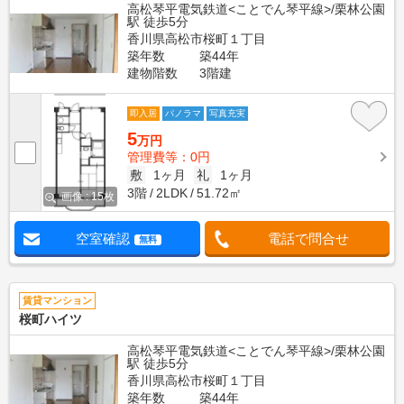
高松琴平電気鉄道<ことでん琴平線>/栗林公園
駅 徒歩5分
香川県高松市桜町１丁目
築年数
築44年
建物階数
3階建
即入居
パノラマ
写真充実
5
万円
管理費等：0円
敷
1ヶ月
礼
1ヶ月
3階
2LDK
51.72㎡
画像 : 15枚
空室確認
電話で問合せ
無料
賃貸マンション
桜町ハイツ
高松琴平電気鉄道<ことでん琴平線>/栗林公園
駅 徒歩5分
香川県高松市桜町１丁目
築年数
築44年