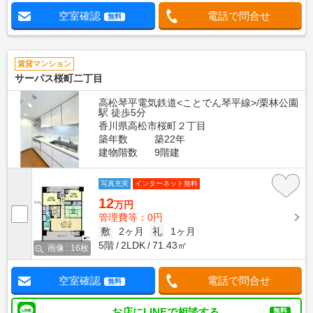
空室確認
電話で問合せ
無料
賃貸マンション
サーパス桜町二丁目
高松琴平電気鉄道<ことでん琴平線>/栗林公園
駅 徒歩5分
香川県高松市桜町２丁目
築年数
築22年
建物階数
9階建
写真充実
インターネット無料
12
万円
管理費等：0円
敷
2ヶ月
礼
1ヶ月
5階
2LDK
71.43㎡
画像 : 16枚
空室確認
電話で問合せ
無料
お店にLINEで相談する
無料