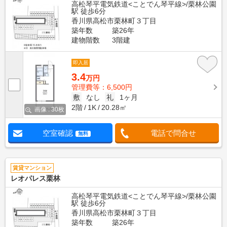
高松琴平電気鉄道<ことでん琴平線>/栗林公園
駅 徒歩6分
香川県高松市栗林町３丁目
築年数
築26年
建物階数
3階建
即入居
3.4
万円
管理費等：6,500円
敷
なし
礼
1ヶ月
2階
1K
20.28㎡
画像 : 30枚
空室確認
電話で問合せ
無料
賃貸マンション
レオパレス栗林
高松琴平電気鉄道<ことでん琴平線>/栗林公園
駅 徒歩6分
香川県高松市栗林町３丁目
築年数
築26年