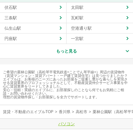
伏石駅
太田駅
三条駅
瓦町駅
仏生山駅
空港通り駅
円座駅
一宮駅
もっと見る
ご希望の栗林公園駅（高松琴平電気鉄道<ことでん琴平線>）周辺の賃貸物件
（賃貸マンション・賃貸アパート・一戸建て賃貸住宅）は見つかりましたか？
エイブルは、お客様のニーズにあったお部屋をご提案し豊かな暮らしを実現さ
せる賃貸業界のプロフェッショナルとして、不動産賃貸仲介サービス事業を中
心に賃貸業界をリードしてきました。
安心・信頼・実績のエイブルに、お部屋探しのことなら何でもお気軽にご相
談・お問い合わせください。
理想の賃貸物件探し・お部屋探しを全力でサポートします。
賃貸・不動産のエイブルTOP
>
香川県
>
高松市
>
栗林公園駅（高松琴平
パソコン