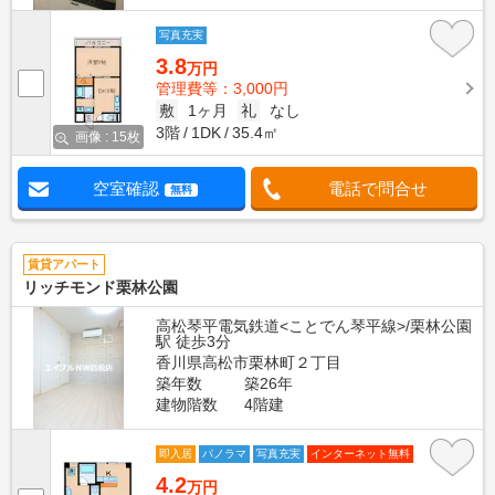
写真充実
3.8
万円
管理費等：3,000円
敷
1ヶ月
礼
なし
3階
1DK
35.4㎡
画像 : 15枚
空室確認
電話で問合せ
無料
賃貸アパート
リッチモンド栗林公園
高松琴平電気鉄道<ことでん琴平線>/栗林公園
駅 徒歩3分
香川県高松市栗林町２丁目
築年数
築26年
建物階数
4階建
即入居
パノラマ
写真充実
インターネット無料
4.2
万円