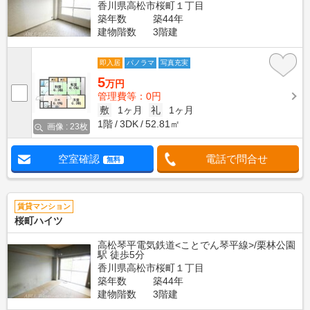
香川県高松市桜町１丁目
築年数
築44年
建物階数
3階建
即入居
パノラマ
写真充実
5
万円
管理費等：0円
敷
1ヶ月
礼
1ヶ月
1階
3DK
52.81㎡
画像 : 23枚
空室確認
電話で問合せ
無料
賃貸マンション
桜町ハイツ
高松琴平電気鉄道<ことでん琴平線>/栗林公園
駅 徒歩5分
香川県高松市桜町１丁目
築年数
築44年
建物階数
3階建