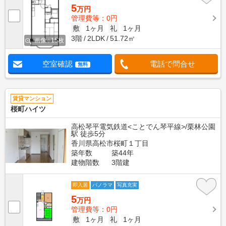
5
万円
管理費等：0円
敷
1ヶ月
礼
1ヶ月
3階
2LDK
51.72㎡
画像 : 15枚
空室確認
電話で問合せ
無料
賃貸マンション
桜町ハイツ
高松琴平電気鉄道<ことでん琴平線>/栗林公園
駅 徒歩5分
香川県高松市桜町１丁目
築年数
築44年
建物階数
3階建
即入居
パノラマ
写真充実
5
万円
管理費等：0円
敷
1ヶ月
礼
1ヶ月