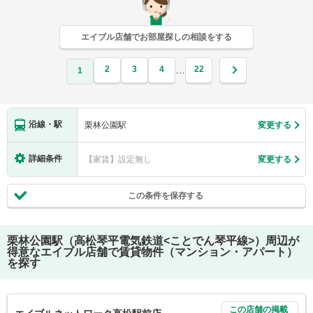
エイブル店舗でお部屋探しの相談をする
2
3
4
22
…
1
沿線・駅
栗林公園駅
変更する
詳細条件
【家賃】設定無し
変更する
この条件を保存する
栗林公園駅（高松琴平電気鉄道<ことでん琴平線>）
周辺が
得意なエイブル店舗で賃貸物件（マンション・アパート）
を探す
この店舗の掲載