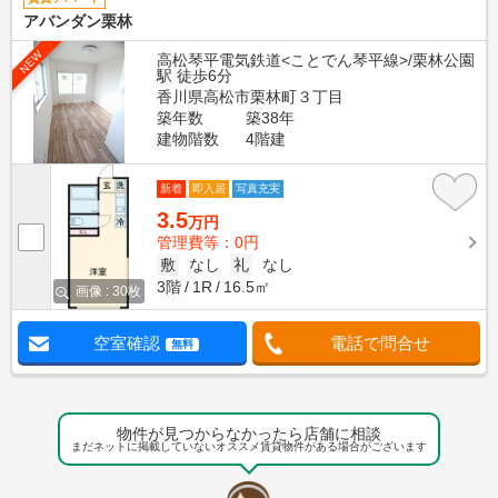
アバンダン栗林
NEW
高松琴平電気鉄道<ことでん琴平線>/栗林公園
駅 徒歩6分
香川県高松市栗林町３丁目
築年数
築38年
建物階数
4階建
新着
即入居
写真充実
3.5
万円
管理費等：0円
敷
なし
礼
なし
3階
1R
16.5㎡
画像 : 30枚
空室確認
電話で問合せ
無料
物件が見つからなかったら店舗に相談
まだネットに掲載していないオススメ賃貸物件がある場合がございます