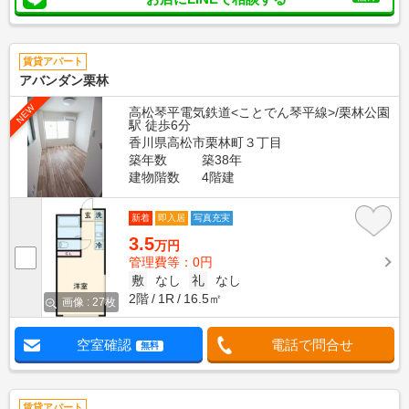
賃貸アパート
アバンダン栗林
NEW
高松琴平電気鉄道<ことでん琴平線>/栗林公園
駅 徒歩6分
香川県高松市栗林町３丁目
築年数
築38年
建物階数
4階建
新着
即入居
写真充実
3.5
万円
管理費等：0円
敷
なし
礼
なし
2階
1R
16.5㎡
画像 : 27枚
空室確認
電話で問合せ
無料
賃貸アパート