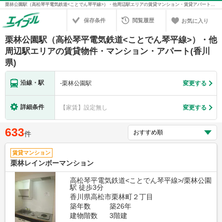
栗林公園駅（高松琴平電気鉄道<ことでん琴平線>）・他周辺駅エリアの賃貸マンション・賃貸アパート・賃貸住宅の不動産情報を検索！不動産賃貸の物件探しは、お部屋探しのエイブル
保存条件
閲覧履歴
お気に入り
栗林公園駅（高松琴平電気鉄道<ことでん琴平線>）・他
周辺駅エリアの賃貸物件・マンション・アパート(香川
県)
沿線・駅
-
栗林公園駅
変更する
詳細条件
【家賃】設定無し
変更する
633
件
賃貸マンション
栗林レインボーマンション
高松琴平電気鉄道<ことでん琴平線>/栗林公園
駅 徒歩3分
香川県高松市栗林町２丁目
築年数
築26年
建物階数
3階建