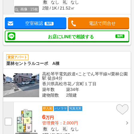
敷
なし
礼
なし
2階
1K
21.52㎡
画像 : 15枚
空室確認
電話で問合せ
無料
お店にLINEで相談する
無料
賃貸アパート
栗林セントラルコーポ A棟
高松琴平電気鉄道<ことでん琴平線>/栗林公園
駅 徒歩4分
香川県高松市花ノ宮町１丁目
築年数
築34年
建物階数
2階建
即入居
パノラマ
写真充実
6
万円
管理費等：2,000円
敷
なし
礼
なし