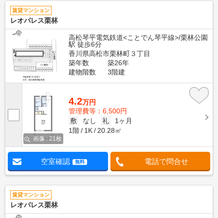
賃貸マンション
レオパレス栗林
高松琴平電気鉄道<ことでん琴平線>/栗林公園
駅 徒歩6分
香川県高松市栗林町３丁目
築年数
築26年
建物階数
3階建
4.2
万円
管理費等：6,500円
敷
なし
礼
1ヶ月
1階
1K
20.28㎡
画像 : 21枚
空室確認
電話で問合せ
無料
賃貸マンション
レオパレス栗林