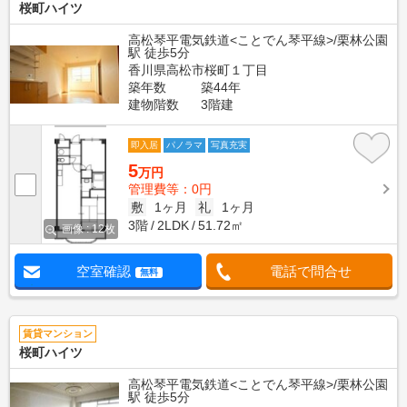
桜町ハイツ
高松琴平電気鉄道<ことでん琴平線>/栗林公園
駅 徒歩5分
香川県高松市桜町１丁目
築年数
築44年
建物階数
3階建
即入居
パノラマ
写真充実
5
万円
管理費等：0円
敷
1ヶ月
礼
1ヶ月
3階
2LDK
51.72㎡
画像 : 12枚
空室確認
電話で問合せ
無料
賃貸マンション
桜町ハイツ
高松琴平電気鉄道<ことでん琴平線>/栗林公園
駅 徒歩5分