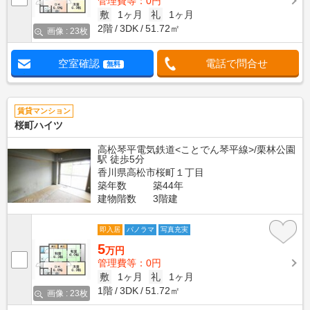
管理費等：0円
敷
1ヶ月
礼
1ヶ月
2階
3DK
51.72㎡
画像 : 23枚
空室確認
電話で問合せ
無料
賃貸マンション
桜町ハイツ
高松琴平電気鉄道<ことでん琴平線>/栗林公園
駅 徒歩5分
香川県高松市桜町１丁目
築年数
築44年
建物階数
3階建
即入居
パノラマ
写真充実
5
万円
管理費等：0円
敷
1ヶ月
礼
1ヶ月
1階
3DK
51.72㎡
画像 : 23枚