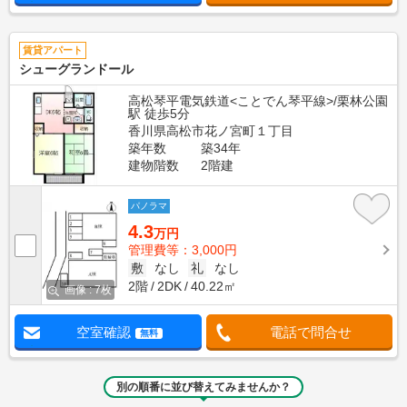
賃貸アパート
シューグランドール
高松琴平電気鉄道<ことでん琴平線>/栗林公園
駅 徒歩5分
香川県高松市花ノ宮町１丁目
築年数
築34年
建物階数
2階建
パノラマ
4.3
万円
管理費等：3,000円
敷
なし
礼
なし
2階
2DK
40.22㎡
画像 : 7枚
空室確認
電話で問合せ
無料
別の順番に並び替えてみませんか？