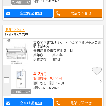
2階
1K
20.28㎡
画像 : 30枚
空室確認
電話で問合せ
無料
賃貸マンション
レオパレス栗林
高松琴平電気鉄道<ことでん琴平線>/栗林公園
駅 徒歩6分
香川県高松市栗林町３丁目
築年数
築26年
建物階数
3階建
4.2
万円
管理費等：6,500円
敷
なし
礼
1ヶ月
3階
1K
20.28㎡
画像 : 30枚
空室確認
電話で問合せ
無料