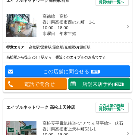
エイブルネットワーク高松駅前店
賃貸物件一覧へ
高徳線 高松
香川県高松市西の丸町 1-1
10:00～18:00
水曜日 年末年始
得意エリア
高松駅/栗林駅/屋島駅/瓦町駅/片原町駅
高松駅から徒歩2分！駅から一番近くのエイブルのお店です☆
この店舗に問合せる
無料
電話で問合せ
店舗来店予約
無料
この店舗の掲載
エイブルネットワーク 高松上天神店
賃貸物件一覧へ
高松琴平電気鉄道<ことでん琴平線> 伏石
香川県高松市上天神町531-1
10:00～18:00