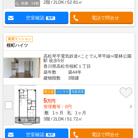
2階
2LDK
52.81㎡
画像 : 14枚
空室確認
電話で問合せ
無料
賃貸マンション
桜町ハイツ
高松琴平電気鉄道<ことでん琴平線>/栗林公園
駅 徒歩5分
香川県高松市桜町１丁目
築年数
築44年
建物階数
3階建
即入居
パノラマ
写真充実
5
万円
管理費等：0円
敷
1ヶ月
礼
1ヶ月
3階
2LDK
51.72㎡
画像 : 15枚
空室確認
電話で問合せ
無料