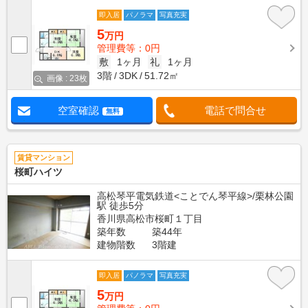
即入居
パノラマ
写真充実
5
万円
管理費等：0円
敷
1ヶ月
礼
1ヶ月
3階
3DK
51.72㎡
画像 : 23枚
空室確認
電話で問合せ
無料
賃貸マンション
桜町ハイツ
高松琴平電気鉄道<ことでん琴平線>/栗林公園
駅 徒歩5分
香川県高松市桜町１丁目
築年数
築44年
建物階数
3階建
即入居
パノラマ
写真充実
5
万円