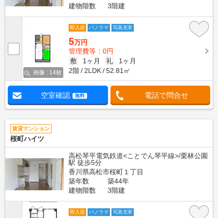
建物階数
3階建
即入居
パノラマ
写真充実
5
万円
管理費等：0円
敷
1ヶ月
礼
1ヶ月
2階
2LDK
52.81㎡
画像 : 14枚
空室確認
電話で問合せ
無料
賃貸マンション
桜町ハイツ
高松琴平電気鉄道<ことでん琴平線>/栗林公園
駅 徒歩5分
香川県高松市桜町１丁目
築年数
築44年
建物階数
3階建
即入居
パノラマ
写真充実