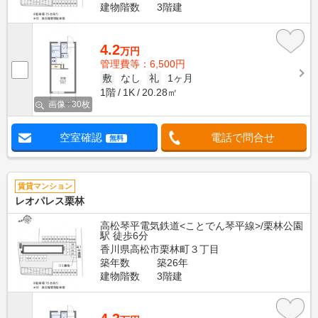
建物階数
3階建
4.2
万円
管理費等：6,500円
敷
なし
礼
1ヶ月
1階
1K
20.28㎡
画像 : 30枚
空室確認
電話で問合せ
無料
賃貸マンション
レオパレス栗林
高松琴平電気鉄道<ことでん琴平線>/栗林公園
駅 徒歩6分
香川県高松市栗林町３丁目
築年数
築26年
建物階数
3階建