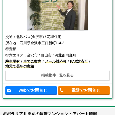
交通：
北鉄バス(金沢市) / 花里住宅
所在地：
石川県金沢市三口新町1-4-3
得意駅：
得意エリア：
金沢市 / 白山市 / 河北郡内灘町
駐車場有
車でご案内
メール対応可
FAX対応可
地元で長年の実績
掲載物件一覧を見る
webでお問合せ
電話でお問合せ
ポポラリアⅡ周辺の賃貸マンション・アパート情報