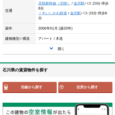
北陸新幹線（北陸）
/
金沢駅
バス:23分:停歩
8分
交通
ＩＲいしかわ鉄道
/
金沢駅
バス:23分:停歩8
分
築年
2006年01月 (築20年)
建物種別 / 構造
アパート / 木造
開く
石川県の賃貸物件を探す
沿線から探す
住所から探す