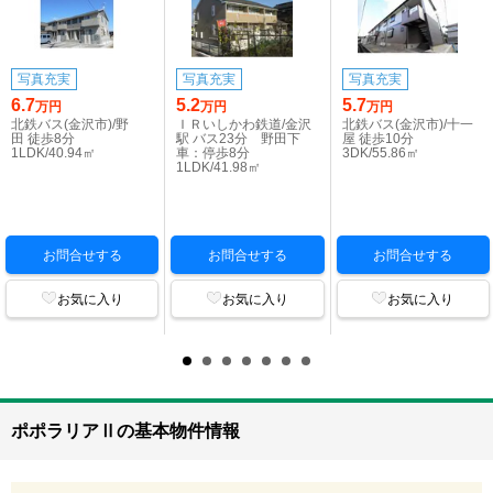
写真充実
写真充実
写真充実
6.7
5.2
5.7
万円
万円
万円
北鉄バス(金沢市)/野
ＩＲいしかわ鉄道/金沢
北鉄バス(金沢市)/十一
田 徒歩8分
駅 バス23分 野田下
屋 徒歩10分
1LDK/40.94㎡
車：停歩8分
3DK/55.86㎡
1LDK/41.98㎡
お問合せする
お問合せする
お問合せする
お気に入り
お気に入り
お気に入り
ポポラリアⅡの基本物件情報