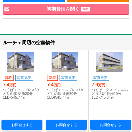
初期費用を聞く
無料
ルーチェ周辺の空室物件
新着
写真充実
新着
写真充実
写真充実
7.4
7.4
7.9
万円
万円
万円
つくばエクスプレス/み
つくばエクスプレス/み
つくばエクスプレス/み
どりの駅 徒歩20分
どりの駅 徒歩20分
どりの駅 徒歩15分
1LDK/45.77㎡
1LDK/45.77㎡
1LDK/45.04㎡
お問合せする
お問合せする
お問合せする