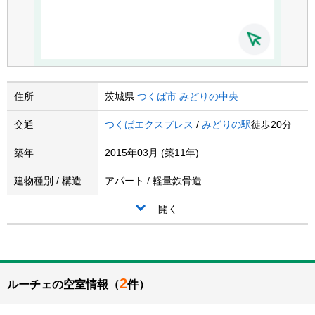
住所
茨城県
つくば市
みどりの中央
交通
つくばエクスプレス
/
みどりの駅
徒歩20分
築年
2015年03月 (築11年)
建物種別 / 構造
アパート / 軽量鉄骨造
開く
2
ルーチェの空室情報（
件）