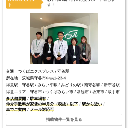
ト
す！
交通：
つくばエクスプレス / 守谷駅
所在地：
茨城県守谷市中央1-23-4
得意駅：
守谷駅 / みらい平駅 / みどりの駅 / 南守谷駅 / 新守谷駅
得意エリア：
守谷市 / つくばみらい市 / 常総市 / 坂東市 / 取手市
多店舗展開
駐車場有
仲介手数料が家賃の半月分（税抜）以下
駅から近い
車でご案内
メール対応可
掲載物件一覧を見る