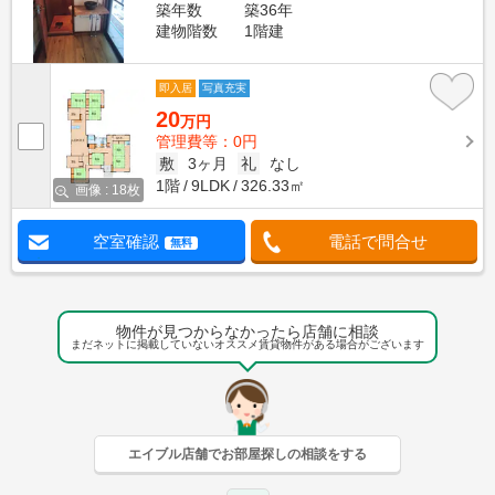
築年数
築36年
建物階数
1階建
即入居
写真充実
20
万円
管理費等：0円
敷
3ヶ月
礼
なし
1階
9LDK
326.33㎡
画像 : 18枚
空室確認
電話で問合せ
無料
物件が見つからなかったら店舗に相談
まだネットに掲載していないオススメ賃貸物件がある場合がございます
エイブル店舗でお部屋探しの相談をする