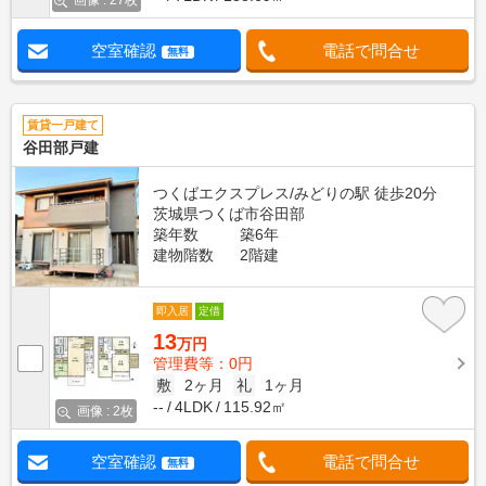
画像 : 27枚
空室確認
電話で問合せ
無料
賃貸一戸建て
谷田部戸建
つくばエクスプレス/みどりの駅 徒歩20分
茨城県つくば市谷田部
築年数
築6年
建物階数
2階建
即入居
定借
13
万円
管理費等：0円
敷
2ヶ月
礼
1ヶ月
--
4LDK
115.92㎡
画像 : 2枚
空室確認
電話で問合せ
無料