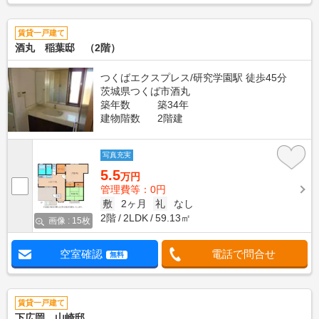
賃貸一戸建て
酒丸 稲葉邸 （2階）
つくばエクスプレス/研究学園駅 徒歩45分
茨城県つくば市酒丸
築年数
築34年
建物階数
2階建
写真充実
5.5
万円
管理費等：0円
敷
2ヶ月
礼
なし
2階
2LDK
59.13㎡
画像 : 15枚
空室確認
電話で問合せ
無料
賃貸一戸建て
下広岡 山崎邸