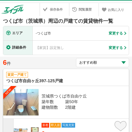
保存条件
閲覧履歴
お気に入り
つくば市（茨城県）周辺の戸建ての賃貸物件一覧
エリア
-
つくば市
変更する
詳細条件
【家賃】設定無し
変更する
6
件
賃貸一戸建て
つくば市自由ヶ丘397-125戸建
NEW
茨城県つくば市自由ケ丘
築年数
築50年
建物階数
2階建
新着
即入居
写真充実