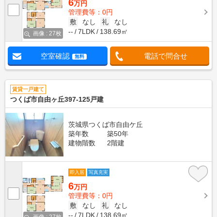
6
万円
管理費等：0円
敷
なし
礼
なし
--
7LDK
138.69㎡
画像 : 27枚
空室確認
電話で問合せ
無料
賃貸一戸建て
つくば市自由ヶ丘397-125戸建
茨城県つくば市自由ケ丘
築年数
築50年
建物階数
2階建
即入居
写真充実
6
万円
管理費等：0円
敷
なし
礼
なし
--
7LDK
138.69㎡