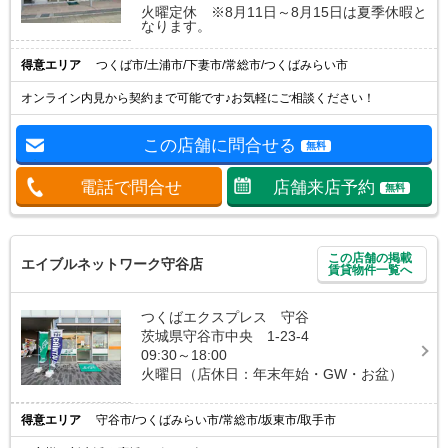
火曜定休 ※8月11日～8月15日は夏季休暇と
なります。
得意エリア
つくば市/土浦市/下妻市/常総市/つくばみらい市
オンライン内見から契約まで可能です♪お気軽にご相談ください！
この店舗に問合せる
無料
電話で問合せ
店舗来店予約
無料
この店舗の掲載
エイブルネットワーク守谷店
賃貸物件一覧へ
つくばエクスプレス 守谷
茨城県守谷市中央 1-23-4
09:30～18:00
火曜日（店休日：年末年始・GW・お盆）
得意エリア
守谷市/つくばみらい市/常総市/坂東市/取手市