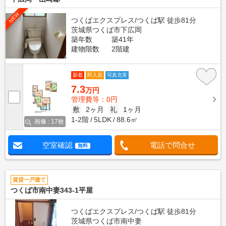
NEW
つくばエクスプレス/つくば駅 徒歩81分
茨城県つくば市下広岡
築年数
築41年
建物階数
2階建
新着
即入居
写真充実
7.3
万円
管理費等：0円
敷
2ヶ月
礼
1ヶ月
1-2階
5LDK
88.6㎡
画像 : 17枚
空室確認
電話で問合せ
無料
賃貸一戸建て
つくば市南中妻343-1平屋
つくばエクスプレス/つくば駅 徒歩81分
茨城県つくば市南中妻