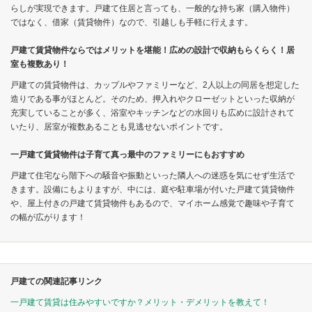
らしが実現できます。戸建て住居と言っても、一般的な持ち家（購入物件）
ではなく、借家（賃貸物件）なので、引越しも手軽に行えます。
戸建て賃貸物件ならではメリットを堪能！広めの設計で収納もらくらく！居
室も複数あり！
戸建ての賃貸物件は、カップルやファミリーなど、2人以上の同居を想定した
造りである事がほとんど。そのため、押入れやクローゼットといった収納が
充実していることが多く、浴室やキッチンなどの水回りも広めに設計されて
いたり、居室が複数あることも見逃せないポイントです。
一戸建て賃貸物件は子育て真っ最中のファミリーにもおすすめ
戸建て住宅なら階下への騒音や振動といった隣人への迷惑を気にせず生活で
きます。設備にもよりますが、中には、庭や駐車場が付いた戸建て賃貸物件
や、屋上付きの戸建て賃貸物件もあるので、マイホーム感覚で趣味や子育て
の幅が広がります！
戸建ての関連記事リンク
一戸建て賃貸は住みやすいですか？メリット・デメリットを教えて！