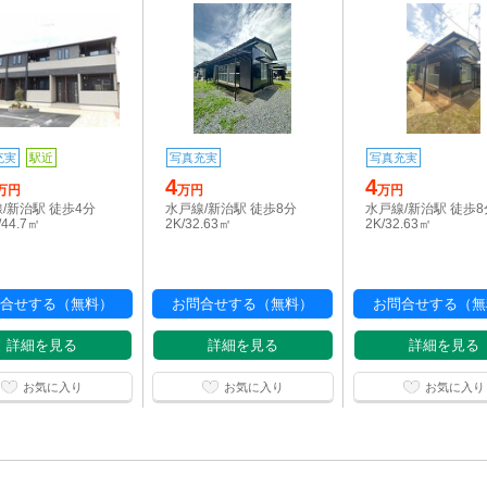
充実
駅近
写真充実
写真充実
4
4
万円
万円
万円
/新治駅 徒歩4分
水戸線/新治駅 徒歩8分
水戸線/新治駅 徒歩8
/44.7㎡
2K/32.63㎡
2K/32.63㎡
合せする（無料）
お問合せする（無料）
お問合せする（無
詳細を見る
詳細を見る
詳細を見る
お気に入り
お気に入り
お気に入り