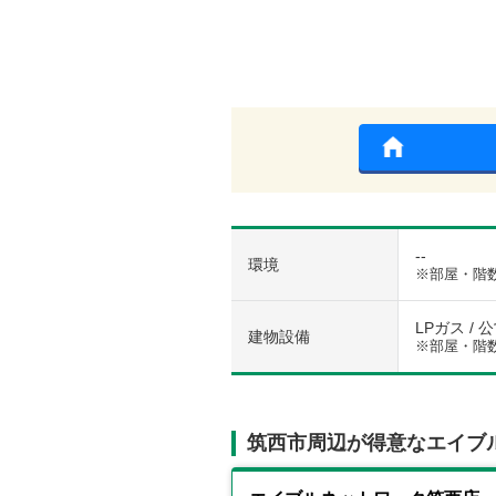
--
環境
※部屋・階
LPガス / 
建物設備
※部屋・階
筑西市周辺が得意なエイブ