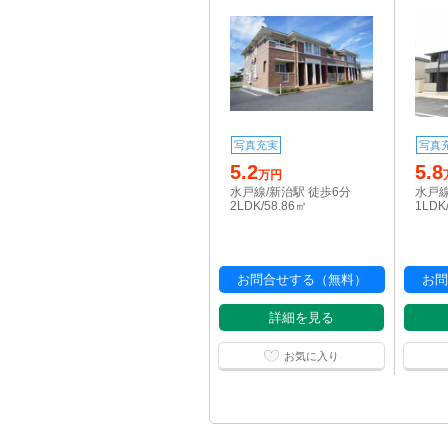
写真充実
写真
5.2
5.8
万円
水戸線/新治駅 徒歩6分
水戸線
2LDK/58.86㎡
1LDK
お問合せする（無料）
お問
詳細を見る
お気に入り