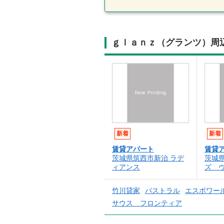
ｇｌａｎｚ（グランツ）周
新着
新着
賃貸アパート
賃貸
茨城県筑西市新治 ラデ
茨城
ィアンス
ズ 
竹川貸家
パストラル
エスポワール
サウス フロンティア