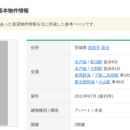
基本物件情報
あった賃貸物件情報を元に作成した参考ページです。
住所
茨城県
筑西市
新治
水戸線
/
新治駅
徒歩6分
水戸線
/
大和駅
徒歩61分
交通
真岡鉄道
/
下館二高前駅
車16
東北新幹線
/
小山駅
車46分
築年
2011年07月 (築15年)
建物種別 / 構造
アパート / 木造
階建
2階建