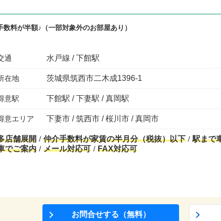
手数料が半額♪（一部対象外のお部屋あり）
交通
水戸線 / 下館駅
所在地
茨城県筑西市二木成1396‐1
得意駅
下館駅 / 下妻駅 / 真岡駅
得意エリア
下妻市 / 筑西市 / 桜川市 / 真岡市
多店舗展開
仲介手数料が家賃の半月分（税抜）以下
駅まで
車でご案内
メール対応可
FAX対応可
お問合せする（無料）