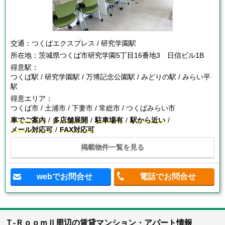
交通：
つくばエクスプレス / 研究学園駅
所在地：
茨城県つくば市研究学園5丁目16番地3 日信ビル1B
得意駅：
つくば駅 / 研究学園駅 / 万博記念公園駅 / みどりの駅 / みらい平
駅
得意エリア：
つくば市 / 土浦市 / 下妻市 / 常総市 / つくばみらい市
車でご案内
多店舗展開
駐車場有
駅から近い
メール対応可
FAX対応可
掲載物件一覧を見る
webでお問合せ
電話でお問合せ
Ｔ-ＲｏｏｍⅡ周辺の賃貸マンション・アパート情報