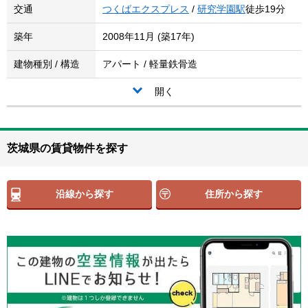
交通
つくばエクスプレス
/
研究学園駅
徒歩19分
築年
2008年11月 (築17年)
建物種別 / 構造
アパート / 軽量鉄骨造
開く
茨城県の賃貸物件を探す
沿線から探す
住所から探す