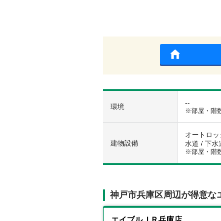
--
環境
※部屋・階
オートロック
建物設備
水道 / 下水
※部屋・階
神戸市兵庫区周辺が得意な
エイブルＪＲ兵庫店