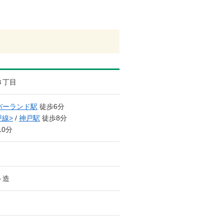
３丁目
バーランド駅
徒歩6分
戸線>
/
神戸駅
徒歩8分
10分
ト造