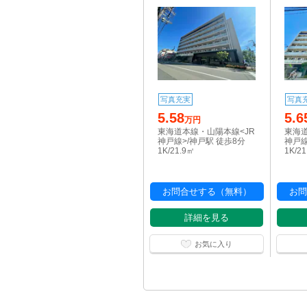
写真充実
写真
5.58
5.6
万円
東海道本線・山陽本線<JR
東海道
神戸線>/神戸駅 徒歩8分
神戸線
1K/21.9㎡
1K/2
お問合せする（無料）
お問
詳細を見る
お気に入り