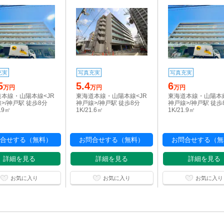
充実
写真充実
写真充実
5
5.4
6
万円
万円
万円
本線・山陽本線<JR
東海道本線・山陽本線<JR
東海道本線・山陽本線
>/神戸駅 徒歩8分
神戸線>/神戸駅 徒歩8分
神戸線>/神戸駅 徒歩
1.9㎡
1K/21.6㎡
1K/21.9㎡
合せする（無料）
お問合せする（無料）
お問合せする（無
詳細を見る
詳細を見る
詳細を見る
お気に入り
お気に入り
お気に入り