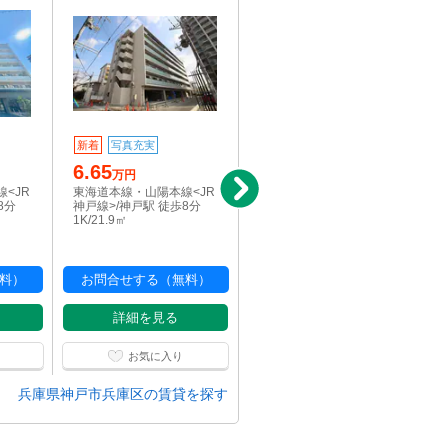
新着
写真充実
新着
写真充実
6.65
6.2
万円
万円
<JR
東海道本線・山陽本線<JR
神戸市営地下鉄海岸線/ハ
8分
神戸線>/神戸駅 徒歩8分
ーバーランド駅 徒歩6分
1K/21.9㎡
1K/21.6㎡
料）
お問合せする（無料）
お問合せする（無料）
詳細を見る
詳細を見る
お気に入り
お気に入り
兵庫県神戸市兵庫区の賃貸を探す