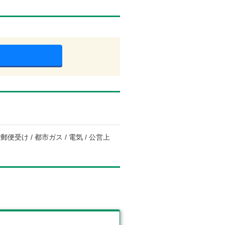
便受け / 都市ガス / 電気 / 公営上