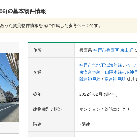
ﾄﾞ(306)の基本物件情報
あった賃貸物件情報を元に作成した参考ページです。
住所
兵庫県
神戸市兵庫区
東出町
神戸市営地下鉄海岸線
/
ハー
交通
東海道本線・山陽本線<JR神
阪急神戸線
/
高速神戸駅
徒歩
築年
2022年02月 (築4年)
建物種別 / 構造
マンション / 鉄筋コンクリー
階建
7階建