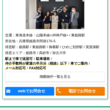
交通：
東海道本線・山陽本線<JR神戸線> / 東姫路駅
所在地：
兵庫県姫路市阿保176‐5
得意駅：
姫路駅 / 東姫路駅 / 御着駅 / ひめじ別所駅 / 英賀保駅
得意エリア：
姫路市 / 高砂市 / 加古川市
駅まで車で送迎可
駐車場有
仲介手数料が家賃の半月分（税抜）以下
車でご案内
メール対応可
FAX対応可
掲載物件一覧を見る
webでお問合せ
電話でお問合せ