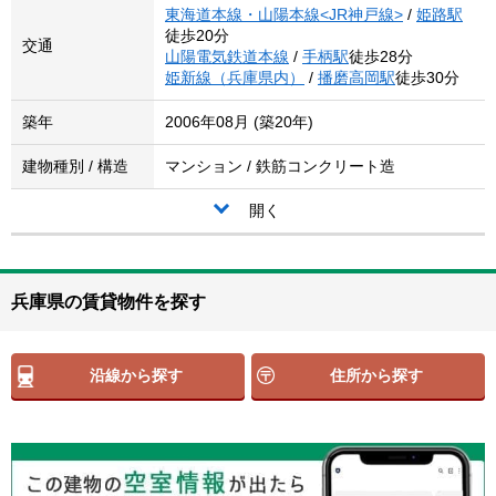
東海道本線・山陽本線<JR神戸線>
/
姫路駅
徒歩20分
交通
山陽電気鉄道本線
/
手柄駅
徒歩28分
姫新線（兵庫県内）
/
播磨高岡駅
徒歩30分
築年
2006年08月 (築20年)
建物種別 / 構造
マンション / 鉄筋コンクリート造
開く
兵庫県の賃貸物件を探す
沿線から探す
住所から探す