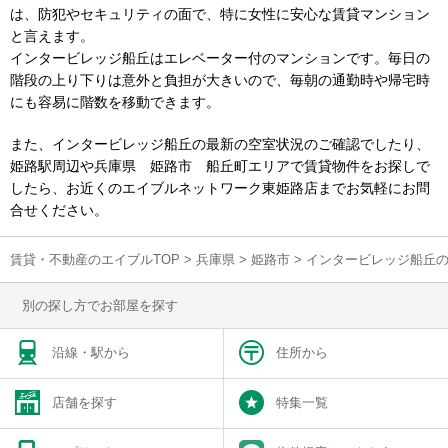
は、防犯やセキュリティの面で、特に女性に安心な賃貸マンション
と言えます。
インタービレッジ船丘はエレベーター付のマンションです。毎日の
階段の上り下りは意外と負担が大きいので、毎朝の通勤時や帰宅時
にも容易に階数を移動できます。
また、インタービレッジ船丘の最新の空室状況のご確認でしたり、
姫路駅周辺や兵庫県 姫路市 船丘町エリアで賃貸物件をお探しで
したら、お近くのエイブルネットワーク東姫路店までお気軽にお問
合せください。
賃貸・不動産のエイブルTOP
>
兵庫県
>
姫路市
>
インタービレッジ船丘
別の探し方でお部屋を探す
沿線・駅から
住所から
店舗を探す
特集一覧