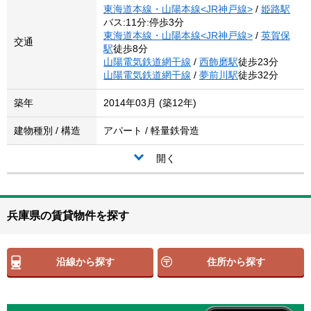
東海道本線・山陽本線<JR神戸線>
/
姫路駅
バス:11分:停歩3分
東海道本線・山陽本線<JR神戸線>
/
英賀保
交通
駅
徒歩8分
山陽電気鉄道網干線
/
西飾磨駅
徒歩23分
山陽電気鉄道網干線
/
夢前川駅
徒歩32分
築年
2014年03月 (築12年)
建物種別 / 構造
アパート / 軽量鉄骨造
開く
兵庫県の賃貸物件を探す
沿線から探す
住所から探す