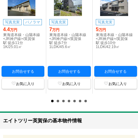
写真充実
パノラマ
写真充実
写真充実
4.4
7
5
万円
万円
万円
東海道本線・山陽本線
東海道本線・山陽本線
東海道本線・山陽本線
<JR神戸線>/英賀保
<JR神戸線>/英賀保
<JR神戸線>/英賀保
駅 徒歩11分
駅 徒歩7分
駅 徒歩10分
1K/25.01㎡
1LDK/45.6㎡
1LDK/42.19㎡
お問合せする
お問合せする
お問合せする
お気に入り
お気に入り
お気に入り
エイトツリー英賀保の基本物件情報