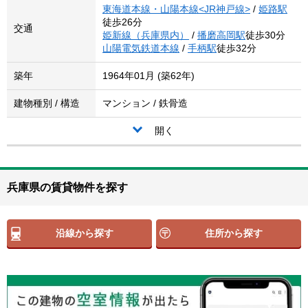
東海道本線・山陽本線<JR神戸線>
/
姫路駅
徒歩26分
交通
姫新線（兵庫県内）
/
播磨高岡駅
徒歩30分
山陽電気鉄道本線
/
手柄駅
徒歩32分
築年
1964年01月 (築62年)
建物種別 / 構造
マンション / 鉄骨造
開く
兵庫県の賃貸物件を探す
沿線から探す
住所から探す