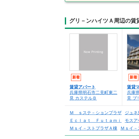
グリ－ンハイツＡ周辺の賃
新着
新着
賃貸アパート
賃貸
兵庫県明石市二見町東二
兵庫
見 カステルＢ
見 ブ
Ｍ ｓステ－ションプラザ
ジュネ
Ｅｃｌａｔ Ｆｕｔａｍｉ
モスア
Ｍｓイ－ストプラザＡ棟
Ｍｓイ－