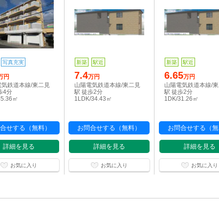
写真充実
新築
駅近
新築
駅近
7.4
6.65
万円
万円
万円
電気鉄道本線/東二見
山陽電気鉄道本線/東二見
山陽電気鉄道本線/
歩4分
駅 徒歩2分
駅 徒歩2分
45.36㎡
1LDK/34.43㎡
1DK/31.26㎡
合せする（無料）
お問合せする（無料）
お問合せする（無
詳細を見る
詳細を見る
詳細を見る
お気に入り
お気に入り
お気に入り