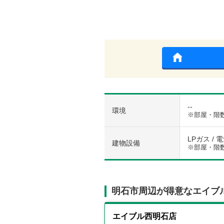
--
環境
※部屋・階
LPガス / 
建物設備
※部屋・階
明石市周辺が得意なエイブ
エイブル西明石店