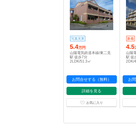
写真充実
新着
5.4
4.5
万円
山陽電気鉄道本線/東二見
山陽
駅 徒歩7分
駅 徒
2LDK/51.3㎡
2DK/
お問合せする（無料）
お問
詳細を見る
お気に入り