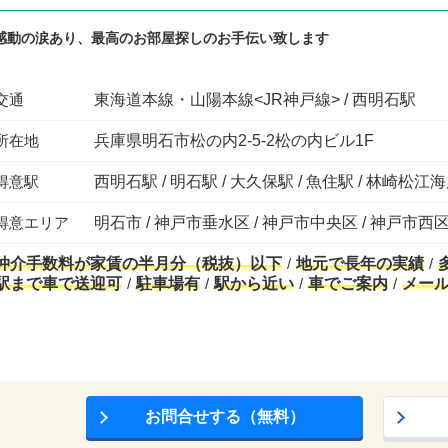
感動の涙あり、最高のお部屋探しのお手伝い致します
交通
東海道本線・山陽本線<JR神戸線> / 西明石駅
所在地
兵庫県明石市松の内2-5-2松の内ビル1F
得意駅
西明石駅 / 明石駅 / 大久保駅 / 魚住駅 / 林崎松江
得意エリア
明石市 / 神戸市垂水区 / 神戸市中央区 / 神戸市西区
仲介手数料が家賃の半月分（税抜）以下
地元で長年の実績
駅まで車で送迎可
駐車場有
駅から近い
車でご案内
メー
お問合せする（無料）