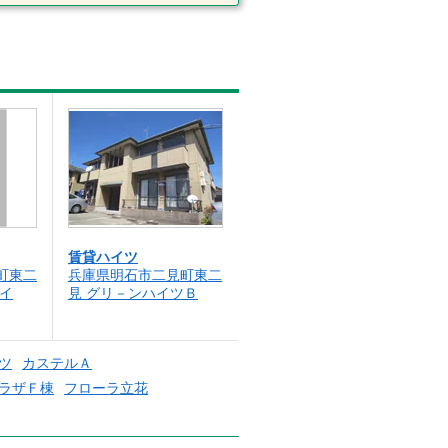
賃貸ハイツ
町東二
兵庫県明石市二見町東二
イ
見 グリ－ンハイツＢ
ツ
カステルＡ
ラザＦ棟
フローラ立花