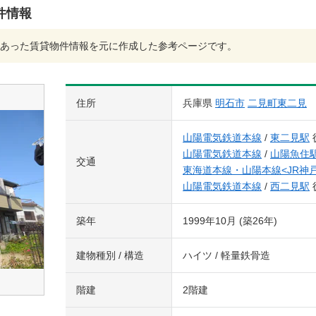
件情報
あった賃貸物件情報を元に作成した参考ページです。
住所
兵庫県
明石市
二見町東二見
山陽電気鉄道本線
/
東二見駅
山陽電気鉄道本線
/
山陽魚住
交通
東海道本線・山陽本線<JR神
山陽電気鉄道本線
/
西二見駅
築年
1999年10月 (築26年)
建物種別 / 構造
ハイツ / 軽量鉄骨造
階建
2階建