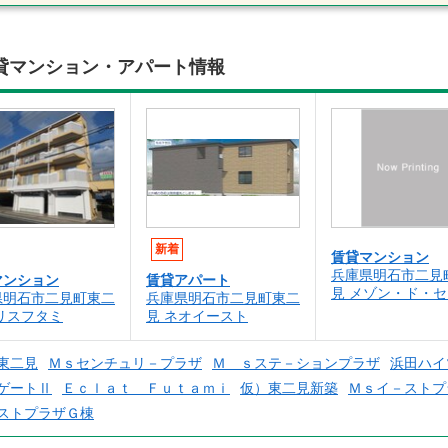
貸マンション・アパート情報
新着
賃貸マンション
兵庫県明石市二見
マンション
賃貸アパート
見 メゾン・ド・セ
県明石市二見町東二
兵庫県明石市二見町東二
リスフタミ
見 ネオイースト
東二見
Ｍｓセンチュリ－プラザ
Ｍ ｓステ－ションプラザ
浜田ハイ
ゲートⅡ
Ｅｃｌａｔ Ｆｕｔａｍｉ
仮）東二見新築
Ｍｓイ－ストプ
ストプラザＧ棟