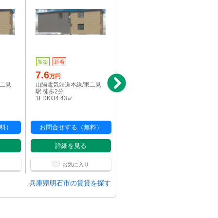
新築
新着
新築
新着
7.6
6.85
万円
万円
東二見
山陽電気鉄道本線/東二見
山陽電気鉄道本線/東二見
駅 徒歩2分
駅 徒歩2分
1LDK/34.43㎡
1DK/31.26㎡
料）
お問合せする（無料）
お問合せする（無料）
詳細を見る
詳細を見る
お気に入り
お気に入り
兵庫県明石市の賃貸を探す