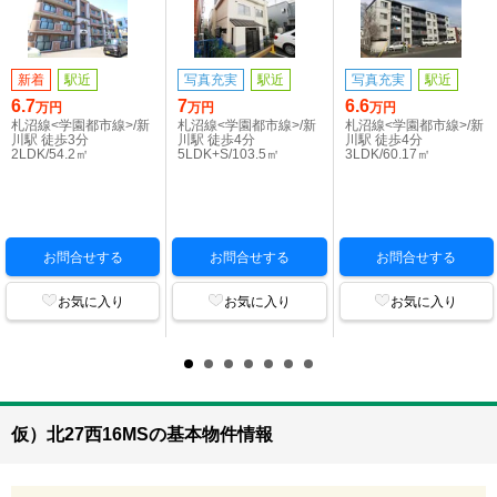
新着
駅近
写真充実
駅近
写真充実
駅近
6.7
7
6.6
万円
万円
万円
札沼線<学園都市線>/新
札沼線<学園都市線>/新
札沼線<学園都市線>/新
川駅 徒歩3分
川駅 徒歩4分
川駅 徒歩4分
2LDK/54.2㎡
5LDK+S/103.5㎡
3LDK/60.17㎡
お問合せする
お問合せする
お問合せする
お気に入り
お気に入り
お気に入り
仮）北27西16MSの基本物件情報