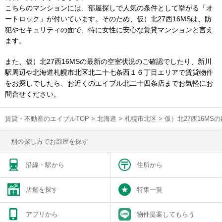
こちらのマンションには、部屋探しで人気の条件として挙がる「オ
ートロック」が付いています。そのため、仮）北27西16MSは、防
犯やセキュリティの面で、特に女性に安心な賃貸マンションと言え
ます。
また、仮）北27西16MSの最新の空室状況のご確認でしたり、新川
駅周辺や北海道札幌市北区北二十七条西１６丁目エリアで賃貸物件
をお探しでしたら、お近くのエイブル北二十四条店までお気軽にお
問合せください。
賃貸・不動産のエイブルTOP
>
北海道
>
札幌市北区
>
仮）北27西16MS
別の探し方でお部屋を探す
沿線・駅から
住所から
店舗を探す
特集一覧
アプリから
物件提案してもらう