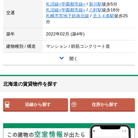
札沼線<学園都市線>
/
新川駅
徒歩5分
札沼線<学園都市線>
/
八軒駅
徒歩18分
交通
札幌市営地下鉄南北線
/
北３４条駅
徒歩25
分
築年
2022年02月 (築4年)
建物種別 / 構造
マンション / 鉄筋コンクリート造
開く
北海道の賃貸物件を探す
沿線から探す
住所から探す