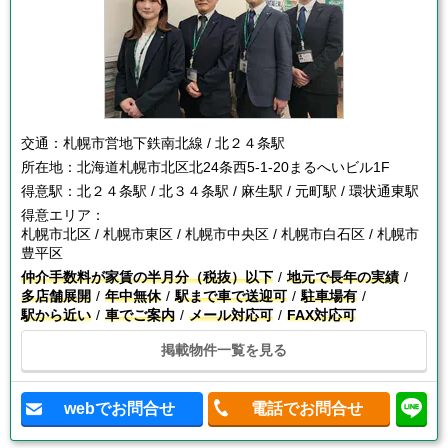
交通：
札幌市営地下鉄南北線 / 北２４条駅
所在地：
北海道札幌市北区北24条西5-1-20まるへいビル1F
得意駅：
北２４条駅 / 北３４条駅 / 麻生駅 / 元町駅 / 環状通東駅
得意エリア：
札幌市北区 / 札幌市東区 / 札幌市中央区 / 札幌市白石区 / 札幌市
豊平区
仲介手数料が家賃の半月分（税抜）以下
地元で長年の実績
多店舗展開
年中無休
駅まで車で送迎可
駐車場有
駅から近い
車でご案内
メール対応可
FAX対応可
掲載物件一覧を見る
webでお問合せ
電話でお問合せ