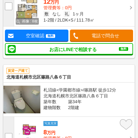
12
万円
管理費等：0円
敷
なし
礼
1ヶ月
1-2階
2LDK+S
111.78㎡
画像 : 8枚
空室確認
電話で問合せ
無料
お店にLINEで相談する
無料
賃貸一戸建て
北海道札幌市北区篠路八条６丁目
札沼線<学園都市線>/篠路駅 徒歩12分
北海道札幌市北区篠路八条６丁目
築年数
築34年
建物階数
2階建
写真充実
8
万円