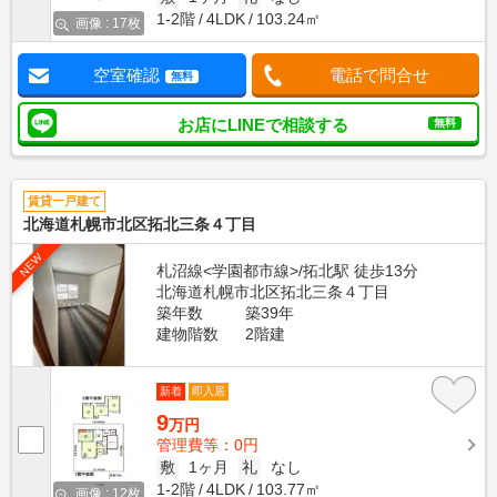
1-2階
4LDK
103.24㎡
画像 : 17枚
空室確認
電話で問合せ
無料
お店にLINEで相談する
無料
賃貸一戸建て
北海道札幌市北区拓北三条４丁目
NEW
札沼線<学園都市線>/拓北駅 徒歩13分
北海道札幌市北区拓北三条４丁目
築年数
築39年
建物階数
2階建
新着
即入居
9
万円
管理費等：0円
敷
1ヶ月
礼
なし
1-2階
4LDK
103.77㎡
画像 : 12枚