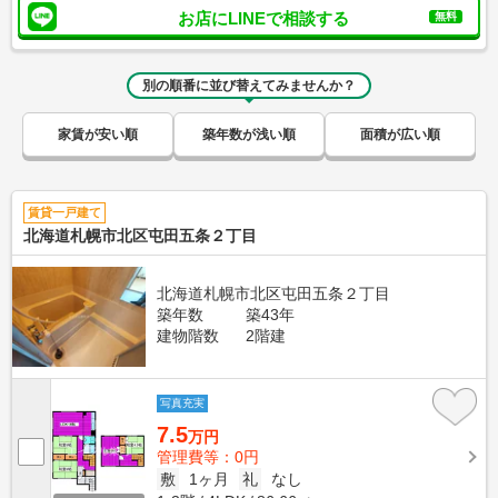
お店にLINEで相談する
無料
別の順番に並び替えてみませんか？
家賃が安い順
築年数が浅い順
面積が広い順
賃貸一戸建て
北海道札幌市北区屯田五条２丁目
北海道札幌市北区屯田五条２丁目
築年数
築43年
建物階数
2階建
写真充実
7.5
万円
管理費等：0円
敷
1ヶ月
礼
なし