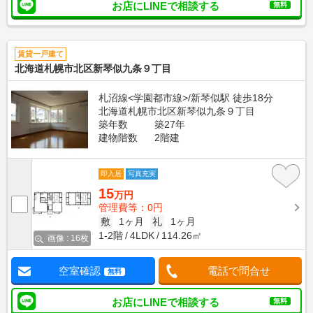
お店にLINEで相談する
無料
賃貸一戸建て
北海道札幌市北区新琴似九条９丁目
札沼線<学園都市線>/新琴似駅 徒歩18分
北海道札幌市北区新琴似九条９丁目
築年数
築27年
建物階数
2階建
即入居
写真充実
15
万円
管理費等：0円
敷
1ヶ月
礼
1ヶ月
1-2階
4LDK
114.26㎡
画像 : 16枚
空室確認
電話で問合せ
無料
お店にLINEで相談する
無料