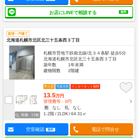
お店にLINEで相談する
無料
賃貸一戸建て
北海道札幌市北区北三十五条西３丁目
札幌市営地下鉄南北線/北３４条駅 徒歩5分
北海道札幌市北区北三十五条西３丁目
築年数
1年未満
建物階数
2階建
即入居
写真充実
インターネット無料
13.5
万円
管理費等：0円
敷
なし
礼
なし
1-2階
2LDK
64.31㎡
画像 : 13枚
空室確認
電話で問合せ
無料