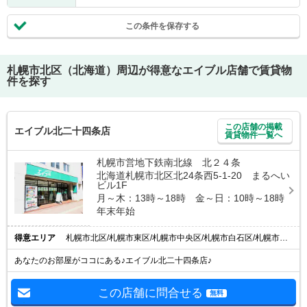
この条件を保存する
札幌市北区（北海道）
周辺が得意なエイブル店舗で賃貸物
件を探す
この店舗の掲載
エイブル北二十四条店
賃貸物件一覧へ
札幌市営地下鉄南北線 北２４条
北海道札幌市北区北24条西5-1-20 まるへい
ビル1F
月～木：13時～18時 金～日：10時～18時
年末年始
得意エリア
札幌市北区/札幌市東区/札幌市中央区/札幌市白石区/札幌市豊平区
あなたのお部屋がココにある♪エイブル北二十四条店♪
この店舗に問合せる
無料