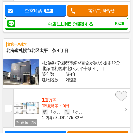
空室確認
電話で問合せ
無料
お店にLINEで相談する
無料
賃貸一戸建て
北海道札幌市北区太平十条４丁目
札沼線<学園都市線>/百合が原駅 徒歩12分
北海道札幌市北区太平十条４丁目
築年数
築4年
建物階数
2階建
11
万円
管理費等：0円
敷
1ヶ月
礼
1ヶ月
1-2階
3LDK
75.32㎡
画像 : 2枚