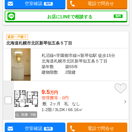
空室確認
電話で問合せ
無料
お店にLINEで相談する
無料
賃貸一戸建て
北海道札幌市北区新琴似五条５丁目
札沼線<学園都市線>/新琴似駅 徒歩15分
北海道札幌市北区新琴似五条５丁目
築年数
築55年
建物階数
2階建
9.5
万円
管理費等：0円
敷
2ヶ月
礼
なし
1-2階
3LDK
66.16㎡
画像 : 9枚
空室確認
電話で問合せ
無料