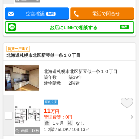
空室確認
電話で問合せ
無料
お店にLINEで相談する
無料
賃貸一戸建て
北海道札幌市北区新琴似一条１０丁目
北海道札幌市北区新琴似一条１０丁目
築年数
築39年
建物階数
2階建
写真充実
11
万円
管理費等：0円
敷
1ヶ月
礼
なし
1-2階
5LDK
108.13㎡
画像 : 13枚