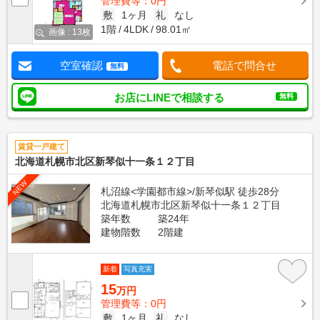
管理費等：0円
敷
1ヶ月
礼
なし
1階
4LDK
98.01㎡
画像 : 13枚
空室確認
電話で問合せ
無料
お店にLINEで相談する
無料
賃貸一戸建て
北海道札幌市北区新琴似十一条１２丁目
NEW
札沼線<学園都市線>/新琴似駅 徒歩28分
北海道札幌市北区新琴似十一条１２丁目
築年数
築24年
建物階数
2階建
新着
写真充実
15
万円
管理費等：0円
敷
1ヶ月
礼
なし