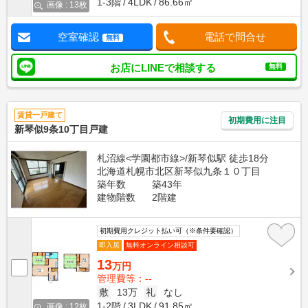
1-3階
4LDK
86.66㎡
画像 : 13枚
空室確認
電話で問合せ
無料
お店にLINEで相談する
無料
賃貸一戸建て
初期費用に注目
新琴似9条10丁目戸建
札沼線<学園都市線>/新琴似駅 徒歩18分
北海道札幌市北区新琴似九条１０丁目
築年数
築43年
建物階数
2階建
初期費用クレジット払い可（※条件要確認）
即入居
無料オンライン相談可
13
万円
管理費等：--
敷
13万
礼
なし
1-2階
3LDK
91.85㎡
画像 : 12枚