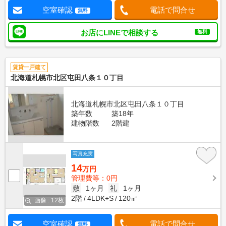
空室確認
電話で問合せ
無料
お店にLINEで相談する
無料
賃貸一戸建て
北海道札幌市北区屯田八条１０丁目
北海道札幌市北区屯田八条１０丁目
築年数
築18年
建物階数
2階建
写真充実
14
万円
管理費等：0円
敷
1ヶ月
礼
1ヶ月
2階
4LDK+S
120㎡
画像 : 12枚
空室確認
電話で問合せ
無料