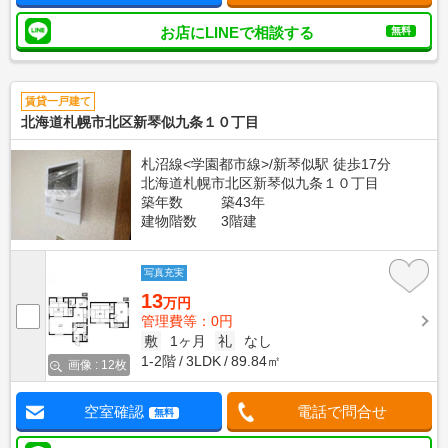
お店にLINEで相談する
無料
賃貸一戸建て
北海道札幌市北区新琴似九条１０丁目
札沼線<学園都市線>/新琴似駅 徒歩17分
北海道札幌市北区新琴似九条１０丁目
築年数
築43年
建物階数
3階建
写真充実
13
万円
管理費等：0円
敷
1ヶ月
礼
なし
1-2階
3LDK
89.84㎡
画像 : 12枚
空室確認
電話で問合せ
無料