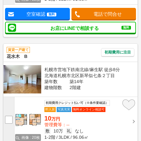
空室確認
電話で問合せ
無料
お店にLINEで相談する
無料
賃貸一戸建て
初期費用に注目
花水木 B
札幌市営地下鉄南北線/麻生駅 徒歩8分
北海道札幌市北区新琴似七条２丁目
築年数
築14年
建物階数
2階建
初期費用クレジット払い可（※条件要確認）
即入居
写真充実
無料オンライン相談可
10
万円
管理費等：--
敷
10万
礼
なし
1-2階
3LDK
96.06㎡
画像 : 20枚