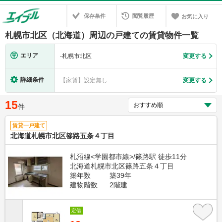
保存条件
閲覧履歴
お気に入り
札幌市北区（北海道）周辺の戸建ての賃貸物件一覧
エリア
-
札幌市北区
変更する
詳細条件
【家賃】設定無し
変更する
15
件
賃貸一戸建て
北海道札幌市北区篠路五条４丁目
札沼線<学園都市線>/篠路駅 徒歩11分
北海道札幌市北区篠路五条４丁目
築年数
築39年
建物階数
2階建
定借