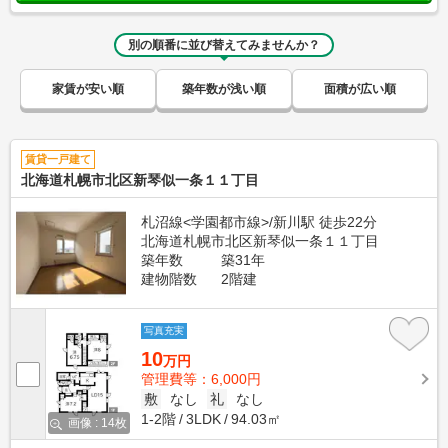
別の順番に並び替えてみませんか？
家賃が安い順
築年数が浅い順
面積が広い順
賃貸一戸建て
北海道札幌市北区新琴似一条１１丁目
札沼線<学園都市線>/新川駅 徒歩22分
北海道札幌市北区新琴似一条１１丁目
築年数
築31年
建物階数
2階建
写真充実
10
万円
管理費等：6,000円
敷
なし
礼
なし
1-2階
3LDK
94.03㎡
画像 : 14枚