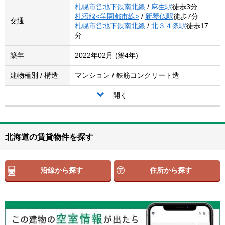
札幌市営地下鉄南北線
/
麻生駅
徒歩3分
札沼線<学園都市線>
/
新琴似駅
徒歩7分
交通
札幌市営地下鉄南北線
/
北３４条駅
徒歩17
分
築年
2022年02月 (築4年)
建物種別 / 構造
マンション / 鉄筋コンクリート造
開く
北海道の賃貸物件を探す
沿線から探す
住所から探す