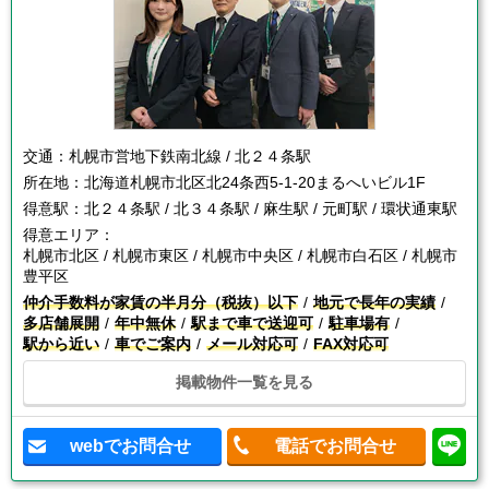
交通：
札幌市営地下鉄南北線 / 北２４条駅
所在地：
北海道札幌市北区北24条西5-1-20まるへいビル1F
得意駅：
北２４条駅 / 北３４条駅 / 麻生駅 / 元町駅 / 環状通東駅
得意エリア：
札幌市北区 / 札幌市東区 / 札幌市中央区 / 札幌市白石区 / 札幌市
豊平区
仲介手数料が家賃の半月分（税抜）以下
地元で長年の実績
多店舗展開
年中無休
駅まで車で送迎可
駐車場有
駅から近い
車でご案内
メール対応可
FAX対応可
掲載物件一覧を見る
webでお問合せ
電話でお問合せ