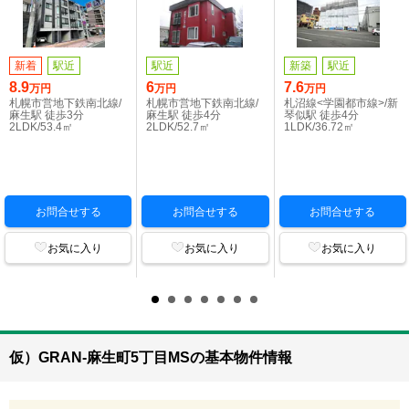
新着
駅近
駅近
新築
駅近
8.9
6
7.6
万円
万円
万円
札幌市営地下鉄南北線/
札幌市営地下鉄南北線/
札沼線<学園都市線>/新
麻生駅 徒歩3分
麻生駅 徒歩4分
琴似駅 徒歩4分
2LDK/53.4㎡
2LDK/52.7㎡
1LDK/36.72㎡
お問合せする
お問合せする
お問合せする
お気に入り
お気に入り
お気に入り
仮）GRAN-麻生町5丁目MSの基本物件情報