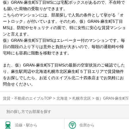
仮）GRAN-麻生町5丁目MSには宅配ボックスがあるので、不在時で
も届いた荷物の受取りができます。
こちらのマンションには、部屋探しで人気の条件として挙がる「オ
ートロック」が付いています。そのため、仮）GRAN-麻生町5丁目
MSは、防犯やセキュリティの面で、特に女性に安心な賃貸マンショ
ンと言えます。
仮）GRAN-麻生町5丁目MSはエレベーター付のマンションです。毎
日の階段の上り下りは意外と負担が大きいので、毎朝の通勤時や帰
宅時にも容易に階数を移動できます。
また、仮）GRAN-麻生町5丁目MSの最新の空室状況のご確認でした
り、麻生駅周辺や北海道札幌市北区麻生町５丁目エリアで賃貸物件
をお探しでしたら、お近くのエイブル北二十四条店までお気軽にお
問合せください。
賃貸・不動産のエイブルTOP
>
北海道
>
札幌市北区
>
仮）GRAN-麻生
別の探し方でお部屋を探す
沿線・駅から
住所から