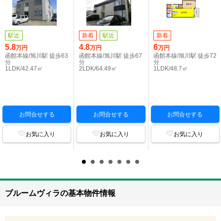
駅近
新着
駅近
新着
5.8
4.8
6
万円
万円
万円
函館本線/旭川駅 徒歩63
函館本線/旭川駅 徒歩67
函館本線/旭川駅 徒歩72
分
分
分
1LDK/42.47㎡
2LDK/64.49㎡
1LDK/48.7㎡
お問合せする
お問合せする
お問合せする
お気に入り
お気に入り
お気に入り
ブルームヴィラの基本物件情報