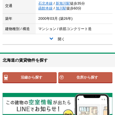
石北本線
/
新旭川駅
徒歩35分
交通
函館本線
/
旭川駅
徒歩60分
築年
2000年03月 (築26年)
建物種別 / 構造
マンション / 鉄筋コンクリート造
開く
北海道の賃貸物件を探す
沿線から探す
住所から探す