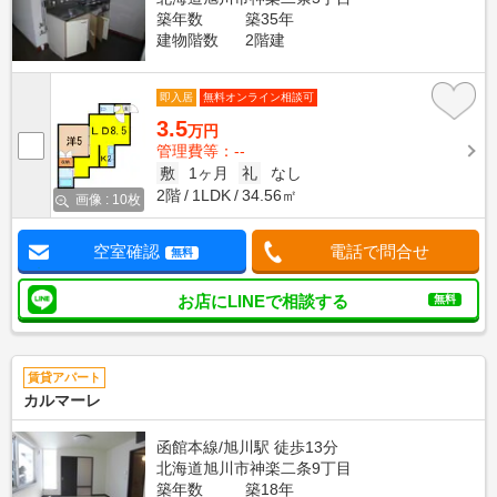
築年数
築35年
建物階数
2階建
即入居
無料オンライン相談可
3.5
万円
管理費等：--
敷
1ヶ月
礼
なし
2階
1LDK
34.56㎡
画像 : 10枚
空室確認
電話で問合せ
無料
お店にLINEで相談する
無料
賃貸アパート
カルマーレ
函館本線/旭川駅 徒歩13分
北海道旭川市神楽二条9丁目
築年数
築18年