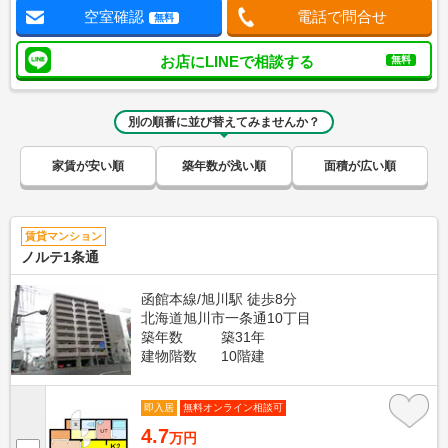
空室確認
電話で問合せ
無料
お店にLINEで相談する
無料
別の順番に並び替えてみませんか？
家賃が安い順
築年数が浅い順
面積が広い順
賃貸マンション
ノルテ1条通
函館本線/旭川駅 徒歩8分
北海道旭川市一条通10丁目
築年数
築31年
建物階数
10階建
即入居
無料オンライン相談可
4.7
万円