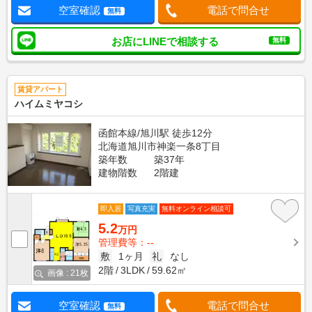
空室確認
電話で問合せ
無料
お店にLINEで相談する
無料
賃貸アパート
ハイムミヤコシ
函館本線/旭川駅 徒歩12分
北海道旭川市神楽一条8丁目
築年数
築37年
建物階数
2階建
即入居
写真充実
無料オンライン相談可
5.2
万円
管理費等：--
敷
1ヶ月
礼
なし
2階
3LDK
59.62㎡
画像 : 21枚
空室確認
電話で問合せ
無料