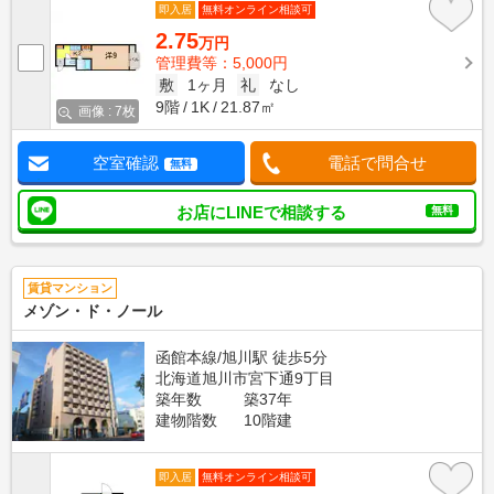
即入居
無料オンライン相談可
2.75
万円
管理費等：5,000円
敷
1ヶ月
礼
なし
9階
1K
21.87㎡
画像 : 7枚
空室確認
電話で問合せ
無料
お店にLINEで相談する
無料
賃貸マンション
メゾン・ド・ノール
函館本線/旭川駅 徒歩5分
北海道旭川市宮下通9丁目
築年数
築37年
建物階数
10階建
即入居
無料オンライン相談可