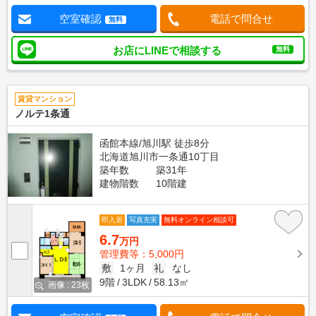
空室確認
電話で問合せ
無料
お店にLINEで相談する
無料
賃貸マンション
ノルテ1条通
函館本線/旭川駅 徒歩8分
北海道旭川市一条通10丁目
築年数
築31年
建物階数
10階建
即入居
写真充実
無料オンライン相談可
6.7
万円
管理費等：5,000円
敷
1ヶ月
礼
なし
9階
3LDK
58.13㎡
画像 : 23枚