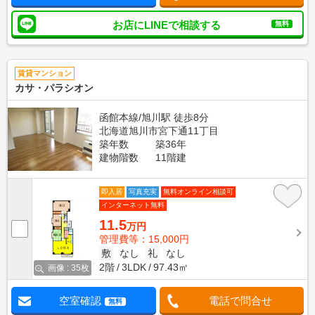
お店にLINEで相談する
無料
賃貸マンション
カサ・パラシオン
函館本線/旭川駅 徒歩8分
北海道旭川市宮下通11丁目
築年数
築36年
建物階数
11階建
即入居
写真充実
無料オンライン相談可
インターネット無料
11.5
万円
管理費等：15,000円
敷
なし
礼
なし
2階
3LDK
97.43㎡
画像 : 35枚
空室確認
電話で問合せ
無料