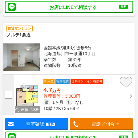
お店にLINEで相談する
無料
賃貸マンション
ノルテ1条通
函館本線/旭川駅 徒歩8分
北海道旭川市一条通10丁目
築年数
築31年
建物階数
10階建
即入居
写真充実
無料オンライン相談可
4.7
万円
管理費等：3,000円
敷
1ヶ月
礼
なし
10階
2K
35.68㎡
画像 : 18枚
空室確認
電話で問合せ
無料
お店にLINEで相談する
無料