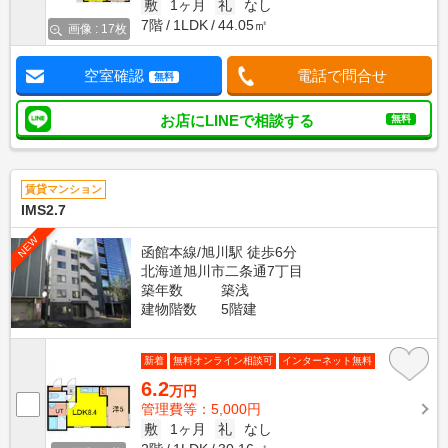
敷
1ヶ月
礼
なし
7階
1LDK
44.05㎡
画像 : 17枚
空室確認
電話で問合せ
無料
お店にLINEで相談する
無料
賃貸マンション
IMS2.7
NEW
函館本線/旭川駅 徒歩6分
北海道旭川市二条通7丁目
築年数
築浅
建物階数
5階建
新着
無料オンライン相談可
インターネット無料
6.2
万円
管理費等：5,000円
敷
1ヶ月
礼
なし