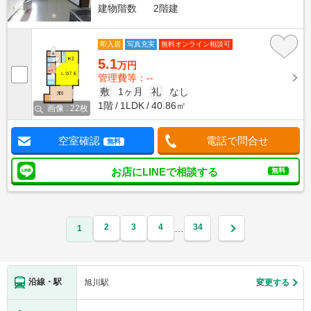
建物階数
2階建
即入居
写真充実
無料オンライン相談可
5.1
万円
管理費等：--
敷
1ヶ月
礼
なし
1階
1LDK
40.86㎡
画像 : 22枚
空室確認
電話で問合せ
無料
お店にLINEで相談する
無料
2
3
4
34
…
1
沿線・駅
旭川駅
変更する