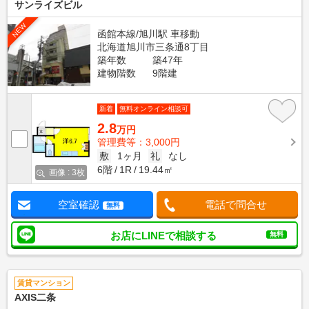
サンライズビル
NEW
函館本線/旭川駅 車移動
北海道旭川市三条通8丁目
築年数
築47年
建物階数
9階建
新着
無料オンライン相談可
2.8
万円
管理費等：3,000円
敷
1ヶ月
礼
なし
6階
1R
19.44㎡
画像 : 3枚
空室確認
電話で問合せ
無料
お店にLINEで相談する
無料
賃貸マンション
AXIS二条