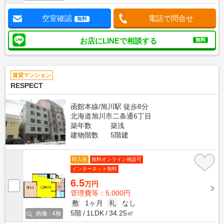
空室確認
電話で問合せ
無料
お店にLINEで相談する
無料
賃貸マンション
RESPECT
函館本線/旭川駅 徒歩8分
北海道旭川市二条通6丁目
築年数
築浅
建物階数
5階建
即入居
無料オンライン相談可
インターネット無料
6.5
万円
管理費等：5,000円
敷
1ヶ月
礼
なし
5階
1LDK
34.25㎡
画像 : 4枚