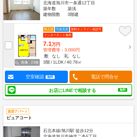
北海道旭川市一条通12丁目
築年数
築浅
建物階数
3階建
即入居
写真充実
無料オンライン相談可
インターネット無料
7.1
万円
管理費等：3,000円
敷
なし
礼
なし
3階
1LDK
40.78㎡
画像 : 23枚
空室確認
電話で問合せ
無料
お店にLINEで相談する
無料
賃貸アパート
ピュアコート
石北本線/旭川駅 徒歩12分
北海道旭川市神楽二条5丁目