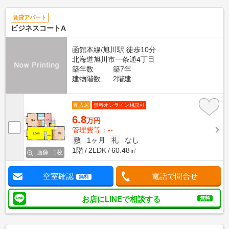
賃貸アパート
ビジネスコートA
函館本線/旭川駅 徒歩10分
北海道旭川市一条通4丁目
築年数
築7年
建物階数
2階建
即入居
無料オンライン相談可
6.8
万円
管理費等：--
敷
1ヶ月
礼
なし
1階
2LDK
60.48㎡
画像 : 1枚
空室確認
電話で問合せ
無料
お店にLINEで相談する
無料