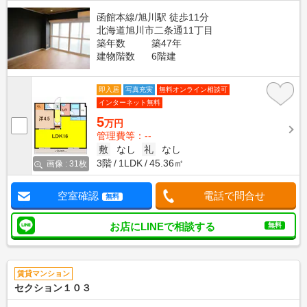
函館本線/旭川駅 徒歩11分
北海道旭川市二条通11丁目
築年数
築47年
建物階数
6階建
即入居
写真充実
無料オンライン相談可
インターネット無料
5
万円
管理費等：--
敷
なし
礼
なし
3階
1LDK
45.36㎡
画像 : 31枚
空室確認
電話で問合せ
無料
お店にLINEで相談する
無料
賃貸マンション
セクション１０３