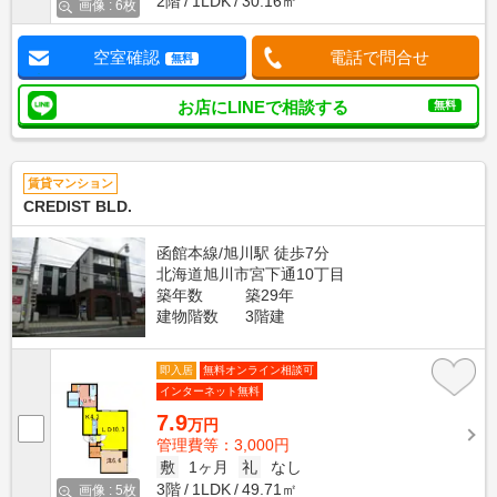
2階
1LDK
30.16㎡
画像 : 6枚
空室確認
電話で問合せ
無料
お店にLINEで相談する
無料
賃貸マンション
CREDIST BLD.
函館本線/旭川駅 徒歩7分
北海道旭川市宮下通10丁目
築年数
築29年
建物階数
3階建
即入居
無料オンライン相談可
インターネット無料
7.9
万円
管理費等：3,000円
敷
1ヶ月
礼
なし
3階
1LDK
49.71㎡
画像 : 5枚