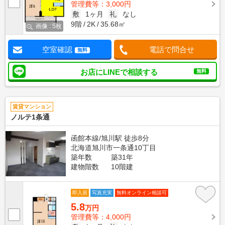
管理費等：3,000円
敷
1ヶ月
礼
なし
9階
2K
35.68㎡
画像 : 5枚
空室確認
電話で問合せ
無料
お店にLINEで相談する
無料
賃貸マンション
ノルテ1条通
函館本線/旭川駅 徒歩8分
北海道旭川市一条通10丁目
築年数
築31年
建物階数
10階建
即入居
写真充実
無料オンライン相談可
5.8
万円
管理費等：4,000円