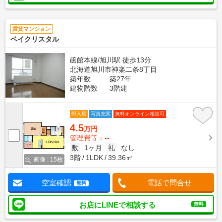
賃貸マンション
ベイクリスタル
函館本線/旭川駅 徒歩13分
北海道旭川市神楽二条8丁目
築年数
築27年
建物階数
3階建
即入居
写真充実
無料オンライン相談可
4.5
万円
管理費等：--
敷
1ヶ月
礼
なし
3階
1LDK
39.36㎡
画像 : 15枚
空室確認
電話で問合せ
無料
お店にLINEで相談する
無料