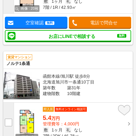
敷
1ヶ月
礼
なし
7階
1R
42.93㎡
画像 : 20枚
空室確認
電話で問合せ
無料
お店にLINEで相談する
無料
賃貸マンション
ノルテ1条通
函館本線/旭川駅 徒歩8分
北海道旭川市一条通10丁目
築年数
築31年
建物階数
10階建
即入居
無料オンライン相談可
5.4
万円
管理費等：4,000円
敷
1ヶ月
礼
なし