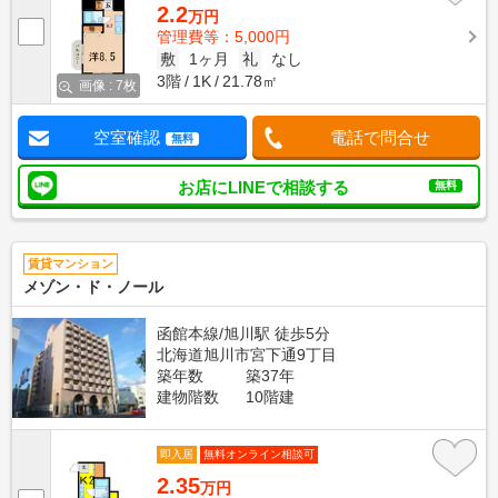
2.2
万円
管理費等：5,000円
敷
1ヶ月
礼
なし
3階
1K
21.78㎡
画像 : 7枚
空室確認
電話で問合せ
無料
お店にLINEで相談する
無料
賃貸マンション
メゾン・ド・ノール
函館本線/旭川駅 徒歩5分
北海道旭川市宮下通9丁目
築年数
築37年
建物階数
10階建
即入居
無料オンライン相談可
2.35
万円