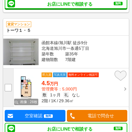
お店にLINEで相談する
無料
賃貸マンション
トーワ１・５
函館本線/旭川駅 徒歩9分
北海道旭川市一条通5丁目
築年数
築35年
建物階数
7階建
即入居
写真充実
無料オンライン相談可
4.5
万円
管理費等：5,000円
敷
1ヶ月
礼
なし
2階
1K
29.36㎡
画像 : 28枚
空室確認
電話で問合せ
無料
お店にLINEで相談する
無料