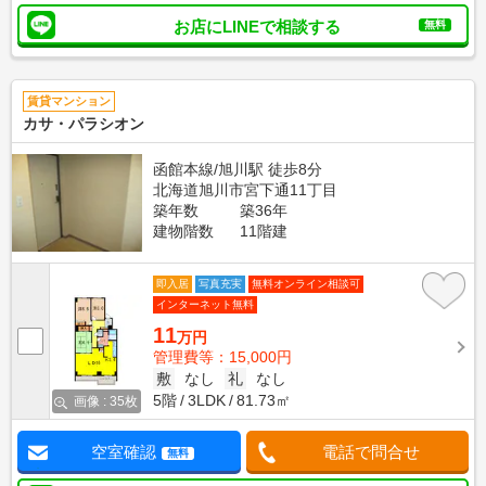
お店にLINEで相談する
無料
賃貸マンション
カサ・パラシオン
函館本線/旭川駅 徒歩8分
北海道旭川市宮下通11丁目
築年数
築36年
建物階数
11階建
即入居
写真充実
無料オンライン相談可
インターネット無料
11
万円
管理費等：15,000円
敷
なし
礼
なし
5階
3LDK
81.73㎡
画像 : 35枚
空室確認
電話で問合せ
無料