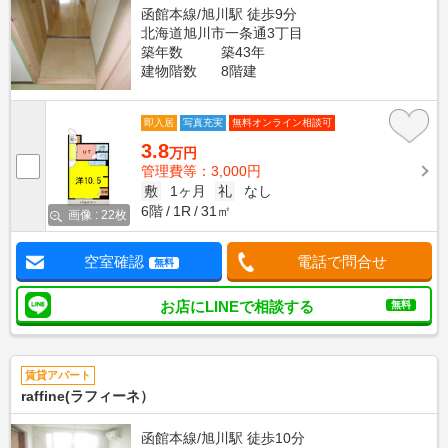
函館本線/旭川駅 徒歩9分
北海道旭川市一条通3丁目
築年数
築43年
建物階数
8階建
即入居
写真充実
無料オンライン相談可
3.8
万円
管理費等：3,000円
敷
1ヶ月
礼
なし
6階
1R
31㎡
画像 : 22枚
空室確認
電話で問合せ
無料
お店にLINEで相談する
無料
賃貸アパート
raffine(ラフィーネ）
函館本線/旭川駅 徒歩10分