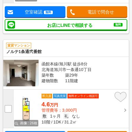
空室確認
電話で問合せ
無料
お店にLINEで相談する
無料
賃貸マンション
ノルテ1条通弐番館
函館本線/旭川駅 徒歩8分
北海道旭川市一条通10丁目
築年数
築29年
建物階数
11階建
即入居
写真充実
無料オンライン相談可
4.6
万円
管理費等：3,000円
敷
1ヶ月
礼
なし
10階
1DK
31.2㎡
画像 : 26枚