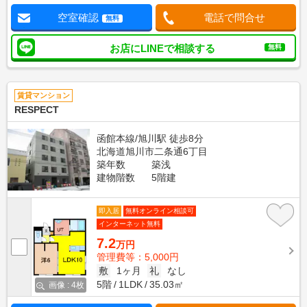
空室確認
電話で問合せ
無料
お店にLINEで相談する
無料
賃貸マンション
RESPECT
函館本線/旭川駅 徒歩8分
北海道旭川市二条通6丁目
築年数
築浅
建物階数
5階建
即入居
無料オンライン相談可
インターネット無料
7.2
万円
管理費等：5,000円
敷
1ヶ月
礼
なし
5階
1LDK
35.03㎡
画像 : 4枚