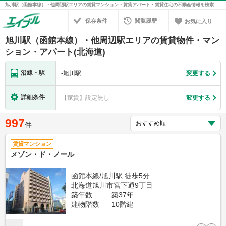
旭川駅（函館本線）・他周辺駅エリアの賃貸マンション・賃貸アパート・賃貸住宅の不動産情報を検索！不動産賃貸の物件探しは、お部屋探しのエイブル
保存条件
閲覧履歴
お気に入り
旭川駅（函館本線）・他周辺駅エリアの賃貸物件・マン
ション・アパート(北海道)
沿線・駅
-
旭川駅
変更する
詳細条件
【家賃】設定無し
変更する
997
件
賃貸マンション
メゾン・ド・ノール
函館本線/旭川駅 徒歩5分
北海道旭川市宮下通9丁目
築年数
築37年
建物階数
10階建