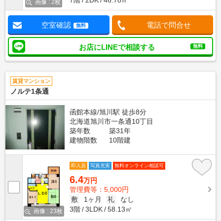
7階
2DK
46.78㎡
画像 : 2枚
空室確認
電話で問合せ
無料
お店にLINEで相談する
無料
賃貸マンション
ノルテ1条通
函館本線/旭川駅 徒歩8分
北海道旭川市一条通10丁目
築年数
築31年
建物階数
10階建
即入居
写真充実
無料オンライン相談可
6.4
万円
管理費等：5,000円
敷
1ヶ月
礼
なし
3階
3LDK
58.13㎡
画像 : 23枚