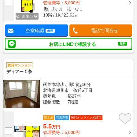
管理費等：5,000円
敷
1ヶ月
礼
なし
10階
1K
22.62㎡
画像 : 7枚
空室確認
電話で問合せ
無料
お店にLINEで相談する
無料
賃貸マンション
ディアー１条
函館本線/旭川駅 徒歩6分
北海道旭川市一条通5丁目
築年数
築27年
建物階数
7階建
即入居
写真充実
無料オンライン相談可
5.5
万円
管理費等：5,000円