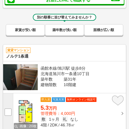
別の順番に並び替えてみませんか？
家賃が安い順
築年数が浅い順
面積が広い順
賃貸マンション
ノルテ1条通
函館本線/旭川駅 徒歩8分
北海道旭川市一条通10丁目
築年数
築31年
建物階数
10階建
即入居
写真充実
無料オンライン相談可
5.3
万円
管理費等：4,000円
敷
1ヶ月
礼
なし
4階
2DK
46.78㎡
画像 : 20枚