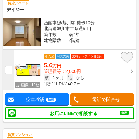
賃貸アパート
デイジー
函館本線/旭川駅 徒歩10分
北海道旭川市二条通5丁目
築年数
築7年
建物階数
2階建
即入居
写真充実
無料オンライン相談可
5.6
万円
管理費等：2,000円
敷
1ヶ月
礼
なし
1階
1LDK
40.7㎡
画像 : 19枚
空室確認
電話で問合せ
無料
お店にLINEで相談する
無料
賃貸マンション