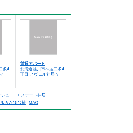
賃貸アパート
二条4
北海道旭川市神居二条4
ムイ
丁目 ノヴェル神居Ａ
ンジュⅡ
エステート神居Ⅰ
ルカム15号棟
MAO