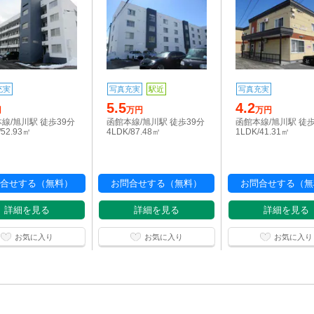
充実
写真充実
駅近
写真充実
5.5
4.2
円
万円
万円
線/旭川駅 徒歩39分
函館本線/旭川駅 徒歩39分
函館本線/旭川駅 徒歩
/52.93㎡
4LDK/87.48㎡
1LDK/41.31㎡
合せする（無料）
お問合せする（無料）
お問合せする（無
詳細を見る
詳細を見る
詳細を見る
お気に入り
お気に入り
お気に入り