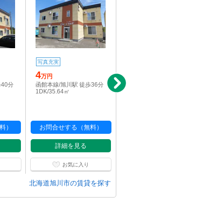
写真充実
写真充実
駅近
4
3.3
万円
万円
40分
函館本線/旭川駅 徒歩36分
函館本線/旭川駅 徒歩45分
1DK/35.64㎡
2DK/43.74㎡
料）
お問合せする（無料）
お問合せする（無料）
詳細を見る
詳細を見る
お気に入り
お気に入り
北海道旭川市の賃貸を探す