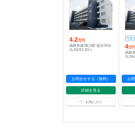
4.2
写真
万円
4
函館本線/旭川駅 徒歩39分
万
3LDK/52.93㎡
函館本
3LDK
お問合せする（無料）
お問
詳細を見る
お気に入り