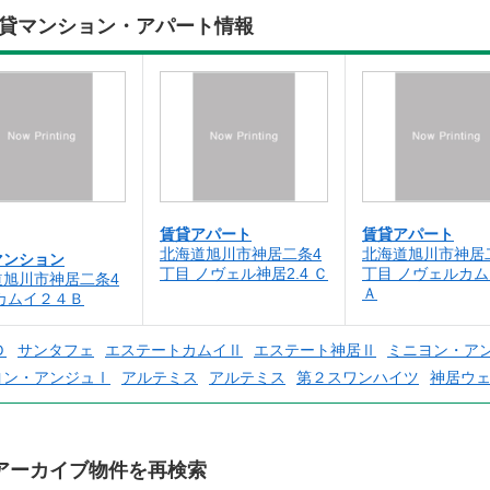
の賃貸マンション・アパート情報
賃貸アパート
賃貸アパート
北海道旭川市神居二条4
北海道旭川市神居
マンション
丁目 ノヴェル神居2.4 Ｃ
丁目 ノヴェルカ
道旭川市神居二条4
Ａ
カムイ２４Ｂ
Ｄ
サンタフェ
エステートカムイⅡ
エステート神居Ⅱ
ミニヨン・ア
ヨン・アンジュⅠ
アルテミス
アルテミス
第２スワンハイツ
神居ウェ
アーカイブ物件を再検索