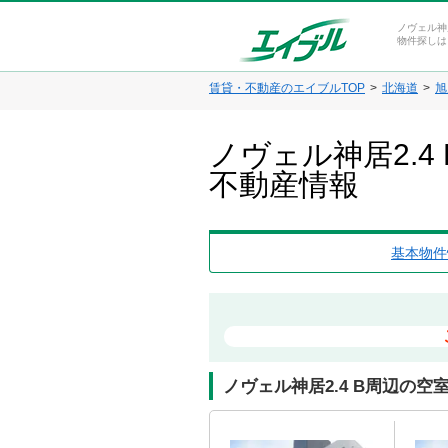
ノヴェル神
物件探しは
賃貸・不動産のエイブルTOP
北海道
旭
ノヴェル神居2.
不動産情報
基本物件
ノヴェル神居2.4 B周辺の空