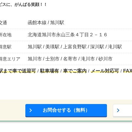
ビスに、がんばる笑顔！！
交通
函館本線 / 旭川駅
所在地
北海道旭川市永山三条４丁目２－１６
得意駅
旭川駅 / 美瑛駅 / 上富良野駅 / 深川駅 / 滝川駅
得意エリア
旭川市 / 士別市 / 名寄市 / 滝川市 / 砂川市
駅まで車で送迎可
駐車場有
車でご案内
メール対応可
FA
お問合せする（無料）