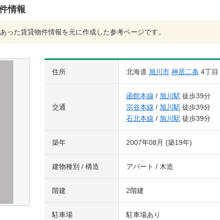
物件情報
あった賃貸物件情報を元に作成した参考ページです。
住所
北海道
旭川市
神居二条
4丁目
函館本線
/
旭川駅
徒歩39分
交通
宗谷本線
/
旭川駅
徒歩39分
石北本線
/
旭川駅
徒歩39分
築年
2007年08月 (築19年)
建物種別 / 構造
アパート / 木造
階建
2階建
駐車場
駐車場あり