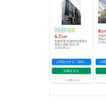
6
写真充実
駅近
万
5.7
札幌市
万円
西線６
札幌市電<札幌市交通局>/
1LDK
西線６条駅 徒歩7分
1LDK/35.1㎡
お問合せする（無料）
お問
詳細を見る
お気に入り