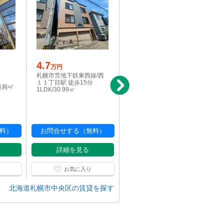
4.7
写真充実
駅近
万円
3.2
札幌市営地下鉄東西線/西
万円
１１丁目駅 徒歩15分
局>/
札幌市電<札幌市交通局>/
1LDK/30.99㎡
西線９条旭山公園通駅 徒
歩4分
1R/26.4㎡
料）
お問合せする（無料）
お問合せする（無料）
詳細を見る
詳細を見る
お気に入り
お気に入り
北海道札幌市中央区の賃貸を探す