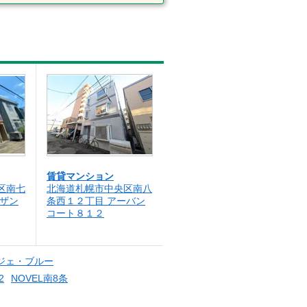
賃貸マンション
区南七
北海道札幌市中央区南八
ーザン
条西１２丁目 アーバン
コート８１２
ジェ・ブルー
2
NOVEL南8条