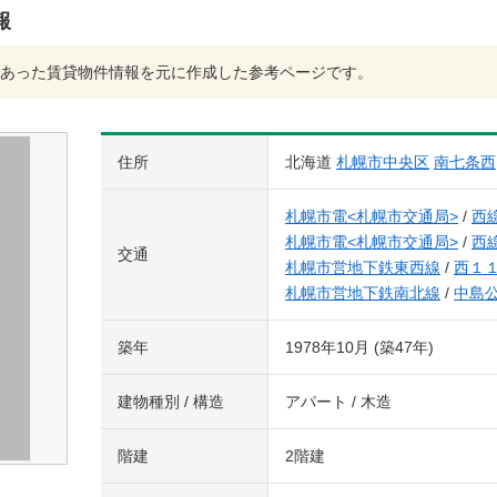
報
あった賃貸物件情報を元に作成した参考ページです。
住所
北海道
札幌市中央区
南七条西
札幌市電<札幌市交通局>
/
西
札幌市電<札幌市交通局>
/
西
交通
札幌市営地下鉄東西線
/
西１
札幌市営地下鉄南北線
/
中島
築年
1978年10月 (築47年)
建物種別 / 構造
アパート / 木造
階建
2階建