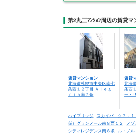
第2丸三ﾏﾝｼｮﾝ周辺の賃貸
賃貸マンション
賃貸
北海道札幌市中央区南七
北海
条西１２丁目 Ａｌｅｇ
条西１
ｒｉａ南７条
ー・
ハイブリッジ
スカイパ－ク７．１
仮）グランメール南８西１２
メゾ
シティレジデンス南８条
ル・ノル