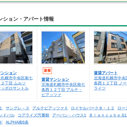
マンション・アパート情報
新着
マンション
賃貸アパート
道札幌市中央区南七
北海道札幌市中央
賃貸マンション
２丁目 ムルソ
条西１２丁目 ノ
北海道札幌市中央区南七
サッポロサントル
ライツ
条西１２丁目 アルテ・
ピアッツァ
１
サングレ－ス
アルテピアッツァⅡ
ロイヤルパーク８・１２
ロー
ンドパル
コアライズ弐番館
アーバン・ハウス1
Ｂｌａｎｃｕｂｅ.61
ド
ALPHA南8条