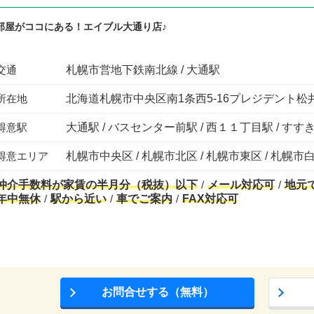
部屋がココにある！エイブル大通り店♪
交通
札幌市営地下鉄南北線 / 大通駅
所在地
北海道札幌市中央区南1条西5-16プレジデント松井
得意駅
大通駅 / バスセンター前駅 / 西１１丁目駅 / すす
得意エリア
札幌市中央区 / 札幌市北区 / 札幌市東区 / 札幌市
仲介手数料が家賃の半月分（税抜）以下
メール対応可
地元
年中無休
駅から近い
車でご案内
FAX対応可
お問合せする（無料）