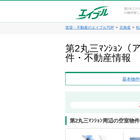
第2丸三ﾏ
の物件探し
賃貸・不動産のエイブルTOP
北海道
札
第2丸三ﾏﾝｼｮ
件・不動産情報
基本物件
第2丸三ﾏﾝｼｮﾝ周辺の空室物件