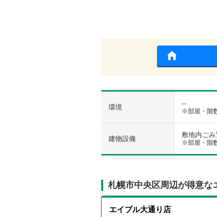
--
環境
※部屋・階
敷地内ごみ置
建物設備
※部屋・階
札幌市中央区周辺が得意な
エイブル大通り店