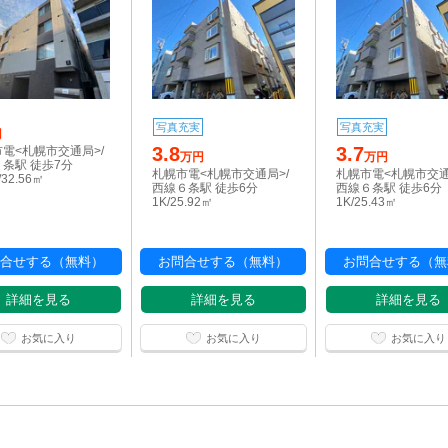
写真充実
写真充実
円
3.8
3.7
電<札幌市交通局>/
万円
万円
条駅 徒歩7分
札幌市電<札幌市交通局>/
札幌市電<札幌市交通
/32.56㎡
西線６条駅 徒歩6分
西線６条駅 徒歩6分
1K/25.92㎡
1K/25.43㎡
合せする（無料）
お問合せする（無料）
お問合せする（無
詳細を見る
詳細を見る
詳細を見る
お気に入り
お気に入り
お気に入り