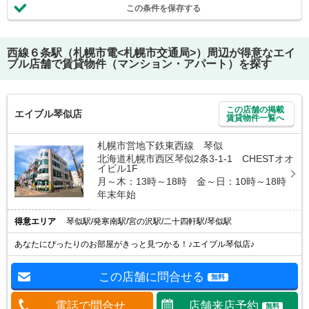
この条件を保存する
西線６条駅（札幌市電<札幌市交通局>）
周辺が得意なエイ
ブル店舗で賃貸物件（マンション・アパート）を探す
この店舗の掲載
エイブル琴似店
賃貸物件一覧へ
札幌市営地下鉄東西線 琴似
北海道札幌市西区琴似2条3-1-1 CHESTオオ
イビル1F
月～木：13時～18時 金～日：10時～18時
年末年始
得意エリア
琴似駅/発寒南駅/宮の沢駅/二十四軒駅/琴似駅
あなたにぴったりのお部屋がきっと見つかる！♪エイブル琴似店♪
この店舗に問合せる
無料
電話で問合せ
店舗来店予約
無料