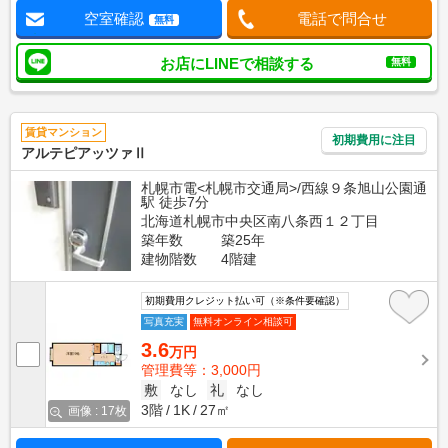
空室確認
電話で問合せ
無料
お店にLINEで相談する
無料
賃貸マンション
初期費用に注目
アルテピアッツァⅡ
札幌市電<札幌市交通局>/西線９条旭山公園通
駅 徒歩7分
北海道札幌市中央区南八条西１２丁目
築年数
築25年
建物階数
4階建
初期費用クレジット払い可（※条件要確認）
写真充実
無料オンライン相談可
3.6
万円
管理費等：3,000円
敷
なし
礼
なし
3階
1K
27㎡
画像 : 17枚