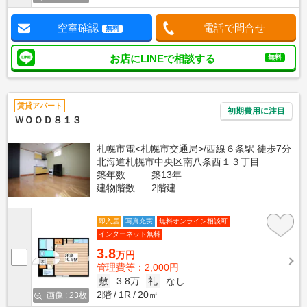
空室確認
電話で問合せ
無料
お店にLINEで相談する
無料
賃貸アパート
初期費用に注目
ＷＯＯＤ８１３
札幌市電<札幌市交通局>/西線６条駅 徒歩7分
北海道札幌市中央区南八条西１３丁目
築年数
築13年
建物階数
2階建
即入居
写真充実
無料オンライン相談可
インターネット無料
3.8
万円
管理費等：2,000円
敷
3.8万
礼
なし
2階
1R
20㎡
画像 : 23枚