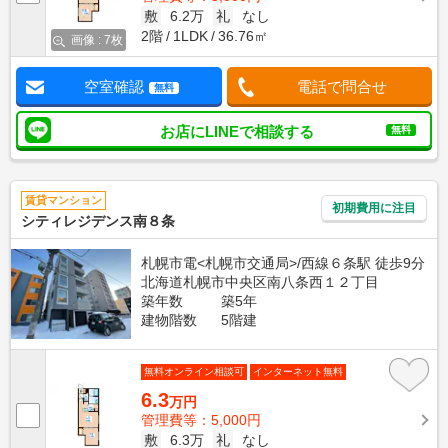
敷
6.2万
礼
なし
2階
1LDK
36.76㎡
画像 : 7枚
空室確認
電話で問合せ
無料
お店にLINEで相談する
無料
賃貸マンション
初期費用に注目
シティレジデンス南８条
札幌市電<札幌市交通局>/西線６条駅 徒歩9分
北海道札幌市中央区南八条西１２丁目
築年数
築5年
建物階数
5階建
無料オンライン相談可
インターネット無料
6.3
万円
管理費等：5,000円
敷
6.3万
礼
なし