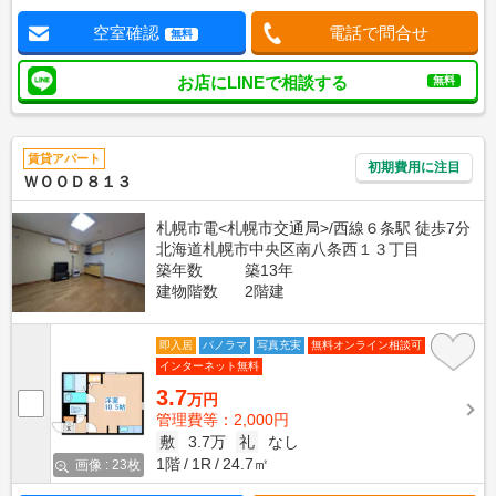
空室確認
電話で問合せ
無料
お店にLINEで相談する
無料
賃貸アパート
初期費用に注目
ＷＯＯＤ８１３
札幌市電<札幌市交通局>/西線６条駅 徒歩7分
北海道札幌市中央区南八条西１３丁目
築年数
築13年
建物階数
2階建
即入居
パノラマ
写真充実
無料オンライン相談可
インターネット無料
3.7
万円
管理費等：2,000円
敷
3.7万
礼
なし
1階
1R
24.7㎡
画像 : 23枚