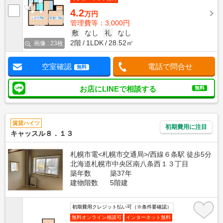
4.2
万円
管理費等：3,000円
敷
なし
礼
なし
2階
1LDK
28.52㎡
画像 : 23枚
空室確認
電話で問合せ
無料
お店にLINEで相談する
無料
賃貸ハイツ
初期費用に注目
キャッスル８．１３
札幌市電<札幌市交通局>/西線６条駅 徒歩5分
北海道札幌市中央区南八条西１３丁目
築年数
築37年
建物階数
5階建
初期費用クレジット払い可（※条件要確認）
無料オンライン相談可
インターネット無料