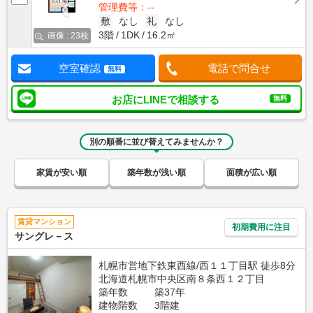
管理費等：--
敷
なし
礼
なし
3階
1DK
16.2㎡
画像 : 23枚
空室確認
電話で問合せ
無料
お店にLINEで相談する
無料
別の順番に並び替えてみませんか？
家賃が安い順
築年数が浅い順
面積が広い順
賃貸マンション
初期費用に注目
サングレ－ス
札幌市営地下鉄東西線/西１１丁目駅 徒歩8分
北海道札幌市中央区南８条西１２丁目
築年数
築37年
建物階数
3階建