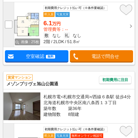
初期費用クレジット払い可（※条件要確認）
即入居
写真充実
6.1
万円
管理費等：--
敷
なし
礼
なし
2階
2LDK
51.8㎡
画像 : 25枚
空室確認
電話で問合せ
無料
賃貸マンション
初期費用に注目
メゾンプリヴェ旭山公園通
札幌市電<札幌市交通局>/西線６条駅 徒歩4分
北海道札幌市中央区南八条西１３丁目
築年数
築36年
建物階数
8階建
初期費用クレジット払い可（※条件要確認）
即入居
写真充実
無料オンライン相談可