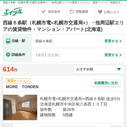
西線６条駅（札幌市電<札幌市交通局>）・他周辺駅エリアの賃貸マンション・賃貸アパート・賃貸住宅の不動産情報を検索！不動産賃貸の物件探しは、お部屋探しのエイブル
保存条件
閲覧履歴
お気に入り
西線６条駅（札幌市電<札幌市交通局>）・他周辺駅エリ
アの賃貸物件・マンション・アパート(北海道)
沿線・駅
-
西線６条駅
変更する
詳細条件
【家賃】設定無し
変更する
614
件
賃貸マンション
初期費用に注目
MORE TONDEN
札幌市電<札幌市交通局>/西線６条駅 徒歩5分
北海道札幌市中央区南八条西１３丁目
築年数
築36年
建物階数
5階建