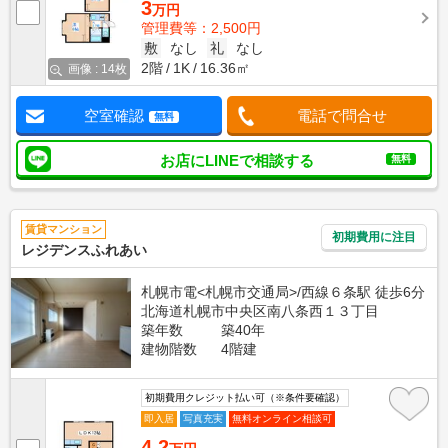
3
万円
管理費等：2,500円
敷
なし
礼
なし
2階
1K
16.36㎡
画像 : 14枚
空室確認
電話で問合せ
無料
お店にLINEで相談する
無料
賃貸マンション
初期費用に注目
レジデンスふれあい
札幌市電<札幌市交通局>/西線６条駅 徒歩6分
北海道札幌市中央区南八条西１３丁目
築年数
築40年
建物階数
4階建
初期費用クレジット払い可（※条件要確認）
即入居
写真充実
無料オンライン相談可
4.2