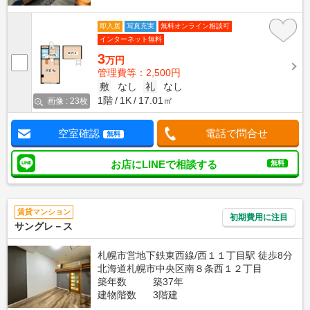
即入居
写真充実
無料オンライン相談可
インターネット無料
3
万円
管理費等：2,500円
敷
なし
礼
なし
1階
1K
17.01㎡
画像 : 23枚
空室確認
電話で問合せ
無料
お店にLINEで相談する
無料
賃貸マンション
初期費用に注目
サングレ－ス
札幌市営地下鉄東西線/西１１丁目駅 徒歩8分
北海道札幌市中央区南８条西１２丁目
築年数
築37年
建物階数
3階建