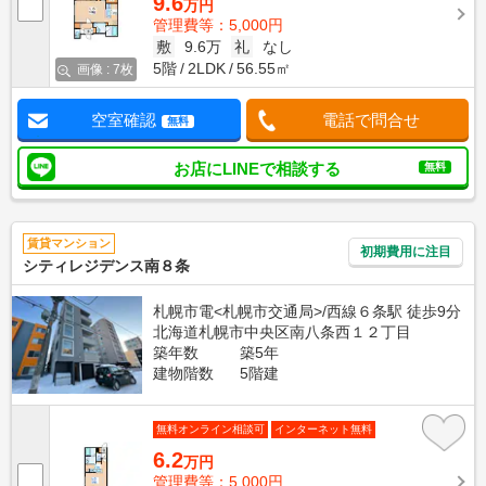
9.6
万円
管理費等：5,000円
敷
9.6万
礼
なし
5階
2LDK
56.55㎡
画像 : 7枚
空室確認
電話で問合せ
無料
お店にLINEで相談する
無料
賃貸マンション
初期費用に注目
シティレジデンス南８条
札幌市電<札幌市交通局>/西線６条駅 徒歩9分
北海道札幌市中央区南八条西１２丁目
築年数
築5年
建物階数
5階建
無料オンライン相談可
インターネット無料
6.2
万円
管理費等：5,000円