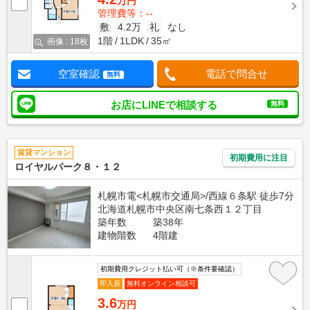
万円
管理費等：--
敷
4.2万
礼
なし
1階
1LDK
35㎡
画像 : 18枚
空室確認
電話で問合せ
無料
お店にLINEで相談する
無料
賃貸マンション
初期費用に注目
ロイヤルパーク８・１２
札幌市電<札幌市交通局>/西線６条駅 徒歩7分
北海道札幌市中央区南七条西１２丁目
築年数
築38年
建物階数
4階建
初期費用クレジット払い可（※条件要確認）
即入居
無料オンライン相談可
3.6
万円