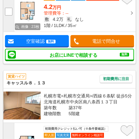
4.2
万円
管理費等：--
敷
4.2万
礼
なし
1階
1LDK
35㎡
画像 : 23枚
空室確認
電話で問合せ
無料
お店にLINEで相談する
無料
賃貸ハイツ
初期費用に注目
キャッスル８．１３
札幌市電<札幌市交通局>/西線６条駅 徒歩5分
北海道札幌市中央区南八条西１３丁目
築年数
築37年
建物階数
5階建
初期費用クレジット払い可（※条件要確認）
即入居
写真充実
無料オンライン相談可