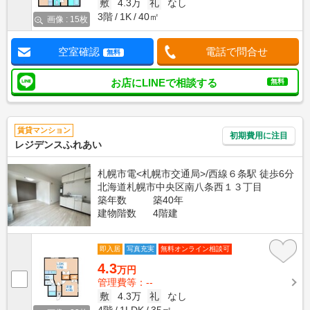
敷
4.3万
礼
なし
3階
1K
40㎡
画像 : 15枚
空室確認
電話で問合せ
無料
お店にLINEで相談する
無料
賃貸マンション
初期費用に注目
レジデンスふれあい
札幌市電<札幌市交通局>/西線６条駅 徒歩6分
北海道札幌市中央区南八条西１３丁目
築年数
築40年
建物階数
4階建
即入居
写真充実
無料オンライン相談可
4.3
万円
管理費等：--
敷
4.3万
礼
なし