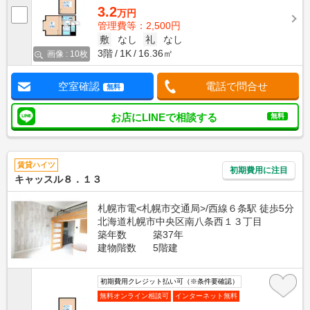
3.2
万円
管理費等：2,500円
敷
なし
礼
なし
3階
1K
16.36㎡
画像 : 10枚
空室確認
電話で問合せ
無料
お店にLINEで相談する
無料
賃貸ハイツ
初期費用に注目
キャッスル８．１３
札幌市電<札幌市交通局>/西線６条駅 徒歩5分
北海道札幌市中央区南八条西１３丁目
築年数
築37年
建物階数
5階建
初期費用クレジット払い可（※条件要確認）
無料オンライン相談可
インターネット無料