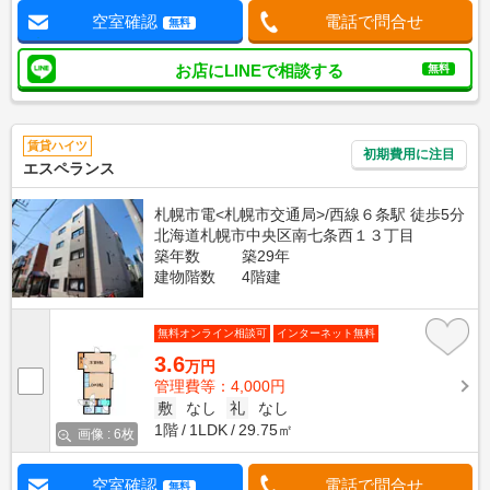
空室確認
電話で問合せ
無料
お店にLINEで相談する
無料
賃貸ハイツ
初期費用に注目
エスペランス
札幌市電<札幌市交通局>/西線６条駅 徒歩5分
北海道札幌市中央区南七条西１３丁目
築年数
築29年
建物階数
4階建
無料オンライン相談可
インターネット無料
3.6
万円
管理費等：4,000円
敷
なし
礼
なし
1階
1LDK
29.75㎡
画像 : 6枚
空室確認
電話で問合せ
無料