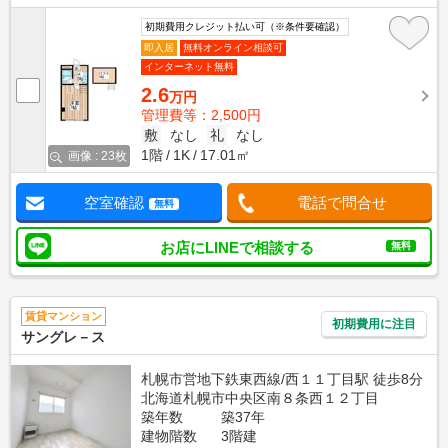
初期費用クレジット払い可（※条件要確認）
即入居
無料オンライン相談可
インターネット無料
2.6
万円
管理費等：2,500円
敷
なし
礼
なし
1階
1K
17.01㎡
画像 : 23枚
空室確認
電話で問合せ
無料
お店にLINEで相談する
無料
賃貸マンション
初期費用に注目
サングレ－ス
札幌市営地下鉄東西線/西１１丁目駅 徒歩8分
北海道札幌市中央区南８条西１２丁目
築年数
築37年
建物階数
3階建