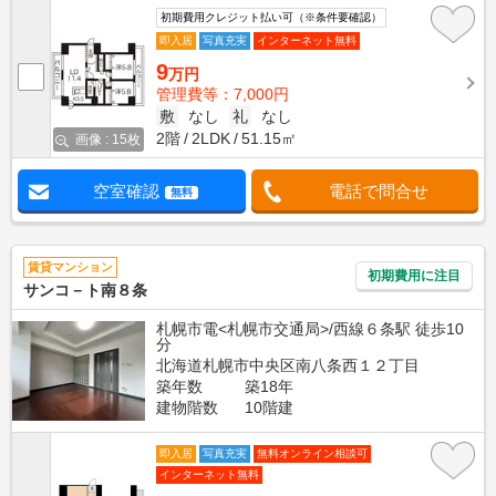
初期費用クレジット払い可（※条件要確認）
即入居
写真充実
インターネット無料
9
万円
管理費等：7,000円
敷
なし
礼
なし
2階
2LDK
51.15㎡
画像 : 15枚
空室確認
電話で問合せ
無料
賃貸マンション
初期費用に注目
サンコ－ト南８条
札幌市電<札幌市交通局>/西線６条駅 徒歩10
分
北海道札幌市中央区南八条西１２丁目
築年数
築18年
建物階数
10階建
即入居
写真充実
無料オンライン相談可
インターネット無料