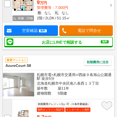
9
万円
管理費等：7,000円
敷
なし
礼
なし
2階
2LDK
51.15㎡
画像 : 20枚
空室確認
電話で問合せ
無料
お店にLINEで相談する
無料
賃貸マンション
初期費用に注目
AzureCourt S8
札幌市電<札幌市交通局>/西線９条旭山公園通
駅 徒歩5分
北海道札幌市中央区南八条西１３丁目
築年数
築11年
建物階数
5階建
初期費用クレジット払い可（※条件要確認）
無料オンライン相談可
インターネット無料