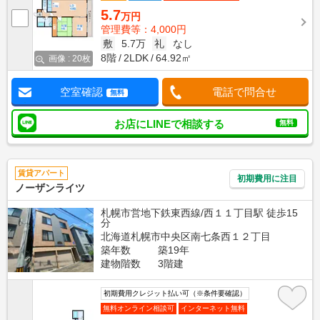
5.7
万円
管理費等：4,000円
敷
5.7万
礼
なし
8階
2LDK
64.92㎡
画像 : 20枚
空室確認
電話で問合せ
無料
お店にLINEで相談する
無料
賃貸アパート
初期費用に注目
ノーザンライツ
札幌市営地下鉄東西線/西１１丁目駅 徒歩15
分
北海道札幌市中央区南七条西１２丁目
築年数
築19年
建物階数
3階建
初期費用クレジット払い可（※条件要確認）
無料オンライン相談可
インターネット無料