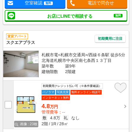
空室確認
電話で問合せ
無料
お店にLINEで相談する
無料
賃貸アパート
初期費用に注目
スクエアプラス
札幌市電<札幌市交通局>/西線６条駅 徒歩5分
北海道札幌市中央区南七条西１３丁目
築年数
築9年
建物階数
2階建
初期費用クレジット払い可（※条件要確認）
パノラマ
写真充実
無料オンライン相談可
インターネット無料
4.8
万円
管理費等：--
敷
4.8万
礼
なし
2階
1R
28㎡
画像 : 23枚