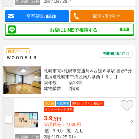
2階
1R
28㎡
画像 : 23枚
空室確認
電話で問合せ
無料
お店にLINEで相談する
無料
賃貸アパート
初期費用に注目
ＷＯＯＤ８１３
札幌市電<札幌市交通局>/西線６条駅 徒歩7分
北海道札幌市中央区南八条西１３丁目
築年数
築13年
建物階数
2階建
即入居
写真充実
無料オンライン相談可
インターネット無料
3.9
万円
管理費等：2,000円
敷
3.9万
礼
なし
2階
1R
25.51㎡
画像 : 23枚