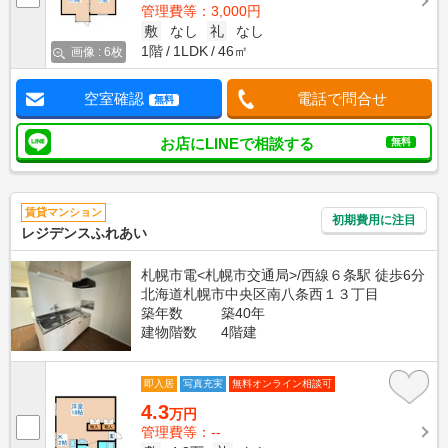
管理費等：3,000円
敷
なし
礼
なし
1階
1LDK
46㎡
画像 : 6枚
空室確認
電話で問合せ
無料
お店にLINEで相談する
無料
賃貸マンション
初期費用に注目
レジデンスふれあい
札幌市電<札幌市交通局>/西線６条駅 徒歩6分
北海道札幌市中央区南八条西１３丁目
築年数
築40年
建物階数
4階建
即入居
写真充実
無料オンライン相談可
4.3
万円
管理費等：--