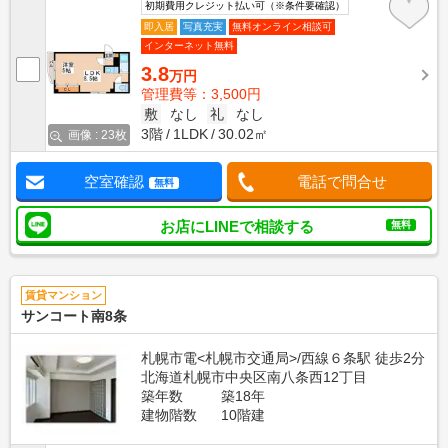
初期費用クレジット払い可（※条件要確認）
即入居
写真充実
無料オンライン相談可
インターネット無料
3.8
万円
管理費等：3,500円
敷
なし
礼
なし
3階
1LDK
30.02㎡
画像 : 23枚
空室確認
電話で問合せ
無料
お店にLINEで相談する
無料
賃貸マンション
サンコート南8条
札幌市電<札幌市交通局>/西線６条駅 徒歩2分
北海道札幌市中央区南八条西12丁目
築年数
築18年
建物階数
10階建