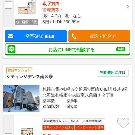
4.7
万円
管理費等：--
敷
4.7万
礼
なし
3階
1LDK
30.99㎡
画像 : 3枚
空室確認
電話で問合せ
無料
お店にLINEで相談する
無料
賃貸マンション
初期費用に注目
シティレジデンス南８条
札幌市電<札幌市交通局>/西線６条駅 徒歩9分
北海道札幌市中央区南八条西１２丁目
築年数
築5年
建物階数
5階建
初期費用クレジット払い可（※条件要確認）
無料オンライン相談可
インターネット無料