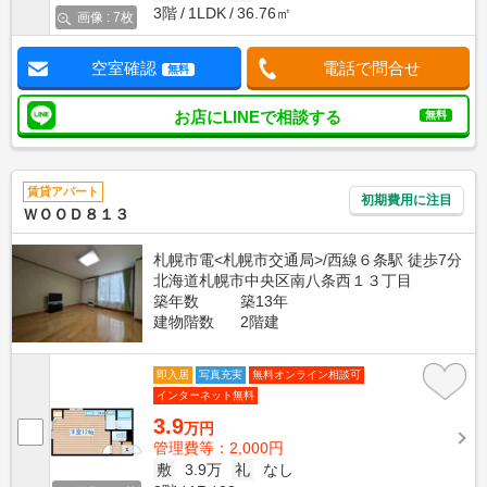
3階
1LDK
36.76㎡
画像 : 7枚
空室確認
電話で問合せ
無料
お店にLINEで相談する
無料
賃貸アパート
初期費用に注目
ＷＯＯＤ８１３
札幌市電<札幌市交通局>/西線６条駅 徒歩7分
北海道札幌市中央区南八条西１３丁目
築年数
築13年
建物階数
2階建
即入居
写真充実
無料オンライン相談可
インターネット無料
3.9
万円
管理費等：2,000円
敷
3.9万
礼
なし