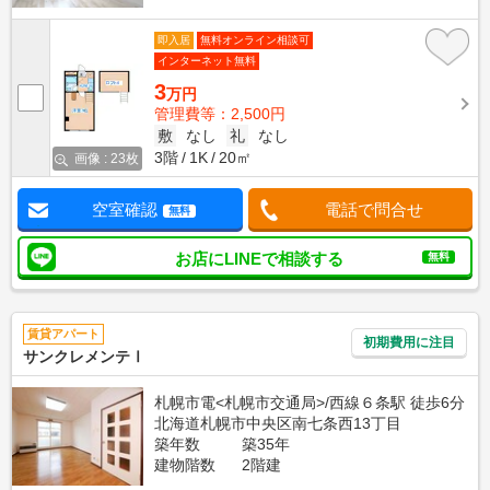
即入居
無料オンライン相談可
インターネット無料
3
万円
管理費等：2,500円
敷
なし
礼
なし
3階
1K
20㎡
画像 : 23枚
空室確認
電話で問合せ
無料
お店にLINEで相談する
無料
賃貸アパート
初期費用に注目
サンクレメンテⅠ
札幌市電<札幌市交通局>/西線６条駅 徒歩6分
北海道札幌市中央区南七条西13丁目
築年数
築35年
建物階数
2階建