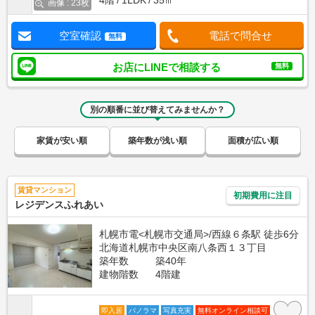
4階
1LDK
35㎡
画像 : 23枚
空室確認
電話で問合せ
無料
お店にLINEで相談する
無料
別の順番に並び替えてみませんか？
家賃が安い順
築年数が浅い順
面積が広い順
賃貸マンション
初期費用に注目
レジデンスふれあい
札幌市電<札幌市交通局>/西線６条駅 徒歩6分
北海道札幌市中央区南八条西１３丁目
築年数
築40年
建物階数
4階建
即入居
パノラマ
写真充実
無料オンライン相談可