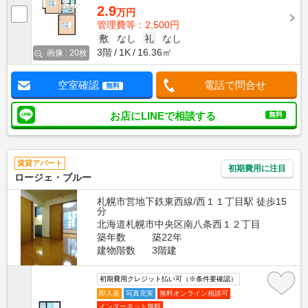
2.9
万円
管理費等：2,500円
敷
なし
礼
なし
3階
1K
16.36㎡
画像 : 20枚
空室確認
電話で問合せ
無料
お店にLINEで相談する
無料
賃貸アパート
初期費用に注目
ロージェ・ブルー
札幌市営地下鉄東西線/西１１丁目駅 徒歩15
分
北海道札幌市中央区南八条西１２丁目
築年数
築22年
建物階数
3階建
初期費用クレジット払い可（※条件要確認）
即入居
写真充実
無料オンライン相談可
インターネット無料