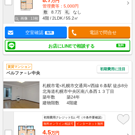
8.7
万円
管理費等：5,000円
敷
8.7万
礼
なし
4階
2LDK
55.2㎡
画像 : 13枚
空室確認
電話で問合せ
無料
お店にLINEで相談する
無料
賃貸マンション
初期費用に注目
ベルファ－レ中央
札幌市電<札幌市交通局>/西線６条駅 徒歩8分
北海道札幌市中央区南八条西１３丁目
築年数
築24年
建物階数
4階建
初期費用クレジット払い可（※条件要確認）
無料オンライン相談可
インターネット無料
4.5
万円