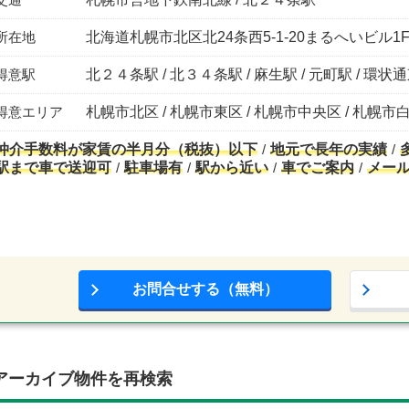
所在地
北海道札幌市北区北24条西5-1-20まるへいビル1
得意駅
北２４条駅 / 北３４条駅 / 麻生駅 / 元町駅 / 環状
得意エリア
札幌市北区 / 札幌市東区 / 札幌市中央区 / 札幌市
仲介手数料が家賃の半月分（税抜）以下
地元で長年の実績
駅まで車で送迎可
駐車場有
駅から近い
車でご案内
メー
お問合せする（無料）
アーカイブ物件を再検索