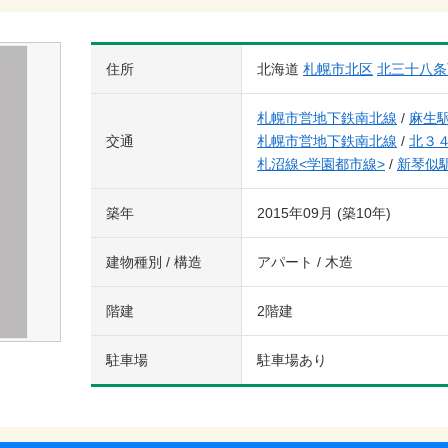
住所
北海道
札幌市北区
北三十八条
札幌市営地下鉄南北線
/
麻生
交通
札幌市営地下鉄南北線
/
北３
札沼線<学園都市線>
/
新琴似
築年
2015年09月 (築10年)
建物種別 / 構造
アパート / 木造
階建
2階建
駐車場
駐車場あり