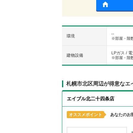
--
環境
※部屋・階
LPガス / 
建物設備
※部屋・階
札幌市北区周辺が得意なエ
エイブル北二十四条店
オススメポイント
あなたのお