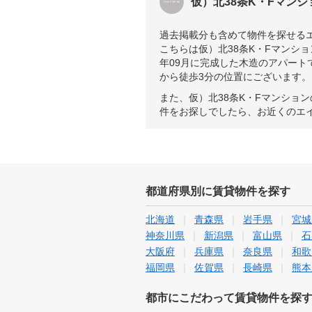
仮）北38条K・Fマン
過去掲載分も含めて物件を探せる
こちらは仮）北38条K・Fマンシ
年09月に完成した木造のアパー
から徒歩3分の位置にございます。
また、仮）北38条K・Fマンショ
件をお探しでしたら、お近くのエ
都道府県別に賃貸物件を探す
北海道
青森県
岩手県
宮城
神奈川県
新潟県
富山県
石
大阪府
兵庫県
奈良県
和歌
福岡県
佐賀県
長崎県
熊本
都市にこだわって賃貸物件を探