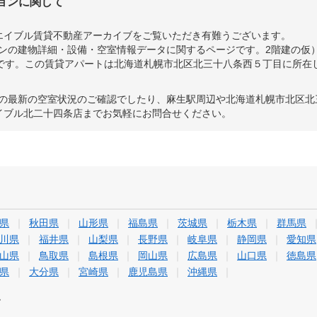
ションに関して
エイブル賃貸不動産アーカイブをご覧いただき有難うございます。
ョンの建物詳細・設備・空室情報データに関するページです。2階建の仮）北
トです。この賃貸アパートは北海道札幌市北区北三十八条西５丁目に所在
ンの最新の空室状況のご確認でしたり、麻生駅周辺や北海道札幌市北区
イブル北二十四条店までお気軽にお問合せください。
県
秋田県
山形県
福島県
茨城県
栃木県
群馬県
川県
福井県
山梨県
長野県
岐阜県
静岡県
愛知県
山県
鳥取県
島根県
岡山県
広島県
山口県
徳島県
県
大分県
宮崎県
鹿児島県
沖縄県
す