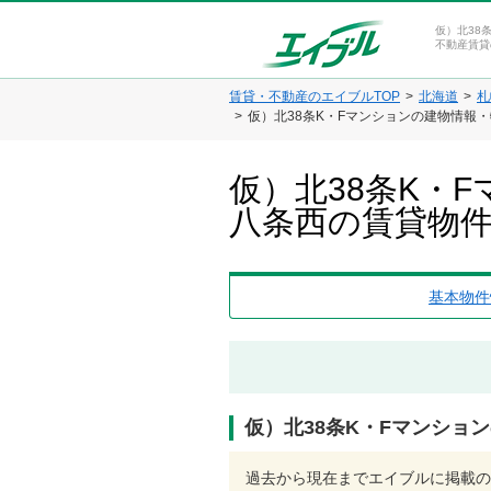
仮）北38
不動産賃貸
賃貸・不動産のエイブルTOP
北海道
札
仮）北38条K・Fマンションの建物情報
仮）北38条K・
八条西の賃貸物
基本物件
仮）北38条K・Fマンショ
過去から現在までエイブルに掲載の