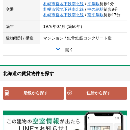
札幌市営地下鉄南北線
/
平岸駅
徒歩1分
交通
札幌市営地下鉄南北線
/
中の島駅
徒歩9分
札幌市営地下鉄南北線
/
南平岸駅
徒歩17分
築年
1976年07月 (築50年)
建物種別 / 構造
マンション / 鉄骨鉄筋コンクリート造
開く
北海道の賃貸物件を探す
沿線から探す
住所から探す