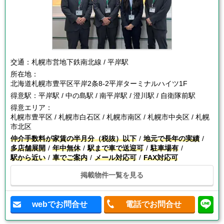
交通：
札幌市営地下鉄南北線 / 平岸駅
所在地：
北海道札幌市豊平区平岸2条8-2平岸ターミナルハイツ1F
得意駅：
平岸駅 / 中の島駅 / 南平岸駅 / 澄川駅 / 自衛隊前駅
得意エリア：
札幌市豊平区 / 札幌市白石区 / 札幌市南区 / 札幌市中央区 / 札幌
市北区
仲介手数料が家賃の半月分（税抜）以下
地元で長年の実績
多店舗展開
年中無休
駅まで車で送迎可
駐車場有
駅から近い
車でご案内
メール対応可
FAX対応可
掲載物件一覧を見る
webでお問合せ
電話でお問合せ