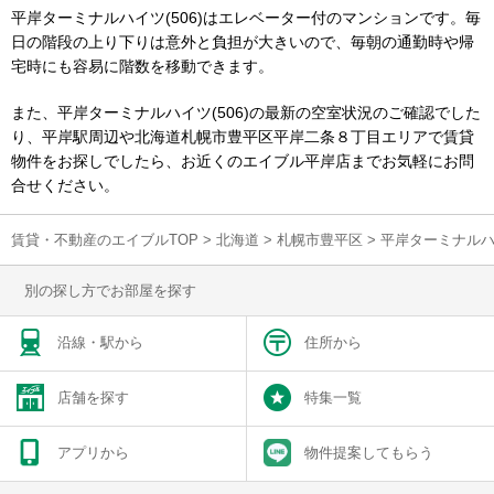
平岸ターミナルハイツ(506)はエレベーター付のマンションです。毎
日の階段の上り下りは意外と負担が大きいので、毎朝の通勤時や帰
宅時にも容易に階数を移動できます。
また、平岸ターミナルハイツ(506)の最新の空室状況のご確認でした
り、平岸駅周辺や北海道札幌市豊平区平岸二条８丁目エリアで賃貸
物件をお探しでしたら、お近くのエイブル平岸店までお気軽にお問
合せください。
賃貸・不動産のエイブルTOP
>
北海道
>
札幌市豊平区
>
平岸ターミナルハ
別の探し方でお部屋を探す
沿線・駅から
住所から
店舗を探す
特集一覧
アプリから
物件提案してもらう