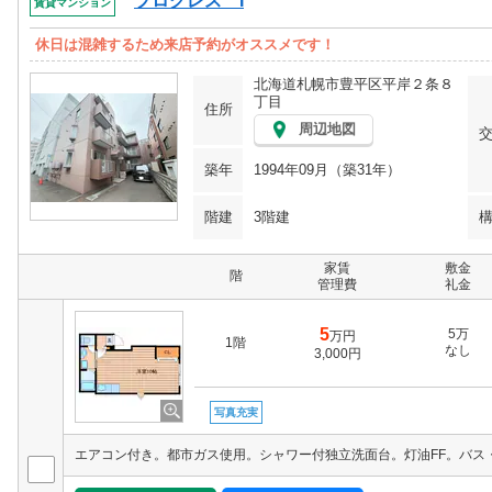
プログレス I
賃貸マンション
休日は混雑するため来店予約がオススメです！
北海道札幌市豊平区平岸２条８
丁目
住所
周辺地図
築年
1994年09月（築31年）
階建
3階建
家賃
敷金
階
管理費
礼金
5
5万
万円
1階
なし
3,000円
写真充実