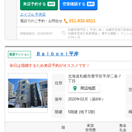
来店予約する
空室確認する
無料
無料
エイブル 平岸店
011-832-6511
電話でのご予約・お問合せ
札幌市豊平区
平岸二条
札幌市営地下鉄南
札幌市営地下鉄東豊線
豊平公園駅
マンシ
情報登録日
2026/08/07
0.55ヶ月
Ｂａｌｂｏｎｉ平岸
賃貸マンション
休日は混雑するため来店予約がオススメです！
北海道札幌市豊平区平岸二条７
丁目
住所
周辺地図
築年
2020年02月（築6年）
階建
5階建 (地下1階)
家賃
敷金
階
管理費
礼金