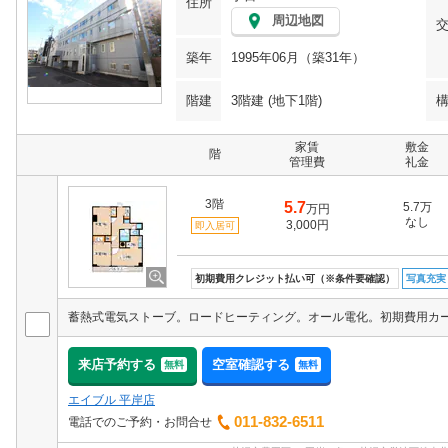
住所
周辺地図
築年
1995年06月（築31年）
階建
3階建 (地下1階)
家賃
敷金
階
管理費
礼金
3階
5.7
5.7万
万円
なし
3,000円
即入居可
初期費用クレジット払い可（※条件要確認）
写真充実
来店予約する
空室確認する
無料
無料
エイブル 平岸店
011-832-6511
電話でのご予約・お問合せ