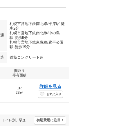
札幌市営地下鉄南北線/平岸駅 徒
歩2分
札幌市営地下鉄南北線/中の島
交通
駅 徒歩9分
札幌市営地下鉄東豊線/豊平公園
駅 徒歩19分
構造
鉄筋コンクリート造
間取り
専有面積
詳細を見る
1R
23㎡
お気に入り
エアコン付き。都市ガス使用。シャワー付独立洗面台。灯油FF。バス・トイレ別。駅まで徒歩2分圏内!。インターネット無料。インターホン付き。スーパーが近く(160m)買物便利。新生活のスタートはここから。
初期費用に注目！