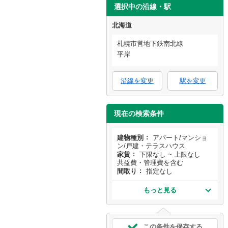
選択中の沿線・駅
北海道
札幌市営地下鉄南北線
平岸
沿線を変更
駅を変更
現在の検索条件
建物種別
アパート/マンショ
ン/戸建・テラスハウス
家賃
下限なし ~ 上限なし
共益費・管理費を含む
間取り
指定なし
もっと見る
この条件を保存する