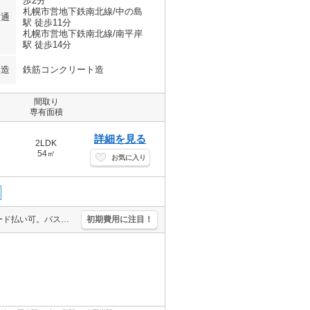
歩2分
札幌市営地下鉄南北線/中の島
交通
駅 徒歩11分
札幌市営地下鉄南北線/南平岸
駅 徒歩14分
構造
鉄筋コンクリート造
間取り
専有面積
詳細を見る
2LDK
54㎡
お気に入り
蓄熱式電気ストーブ。ロードヒーティング。オール電化。初期費用カード払い可。バス・トイレ別。洗面化粧台付き。室内に洗濯機置場あり。南向き。シューズボックス付き。仲介手数料家賃の0.55ヵ月分。
初期費用に注目！