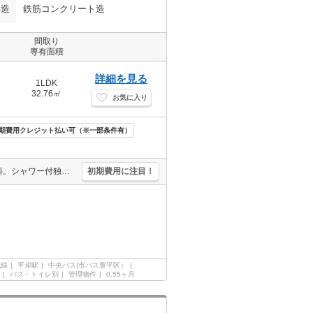
構造
鉄筋コンクリート造
間取り
専有面積
詳細を見る
1LDK
32.76㎡
お気に入り
期費用クレジット払い可（※一部条件有）
エアコン付き。オートロック。宅配ボックスあり。インターネット無料。シャワー付独立洗面台。駅まで徒歩2分圏内!。引越指定業者あり。初期費用・家賃カード払い可。灯油FF。クローゼット付。バス・トイレ別。
初期費用に注目！
北線
平岸駅
中央バス(市バス豊平区）
バス・トイレ別
管理物件
0.55ヶ月