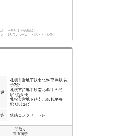
北線
平岸駅
中の島駅
ョン
1R/ワンルーム
バス・トイレ別
札幌市営地下鉄南北線/平岸駅 徒
歩2分
札幌市営地下鉄南北線/中の島
交通
駅 徒歩7分
札幌市営地下鉄南北線/幌平橋
駅 徒歩14分
構造
鉄筋コンクリート造
間取り
専有面積