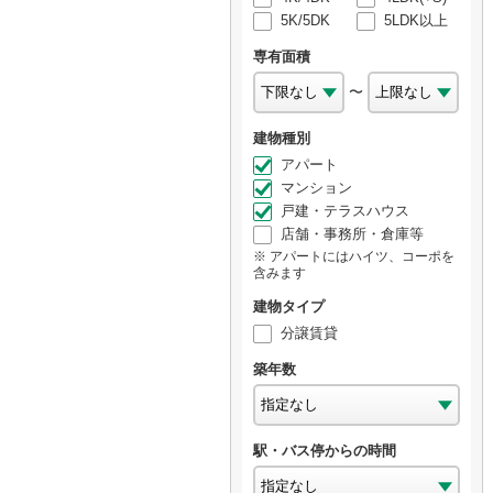
5K/5DK
5LDK以上
専有面積
〜
建物種別
アパート
マンション
戸建・テラスハウス
店舗・事務所・倉庫等
アパートにはハイツ、コーポを
含みます
建物タイプ
分譲賃貸
築年数
駅・バス停からの時間