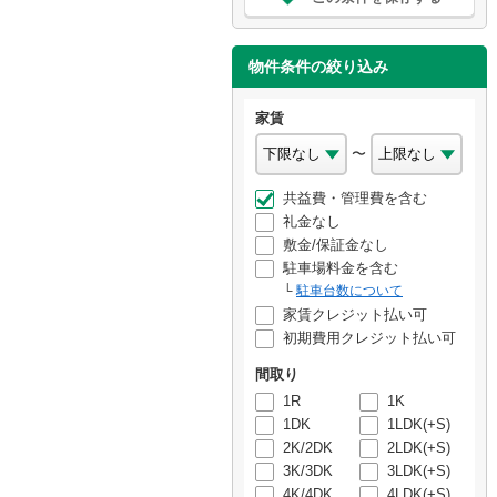
物件条件の絞り込み
家賃
〜
共益費・管理費を含む
礼金なし
敷金/保証金なし
駐車場料金を含む
駐車台数について
家賃クレジット払い可
初期費用クレジット払い可
間取り
1R
1K
1DK
1LDK(+S)
2K/2DK
2LDK(+S)
3K/3DK
3LDK(+S)
4K/4DK
4LDK(+S)