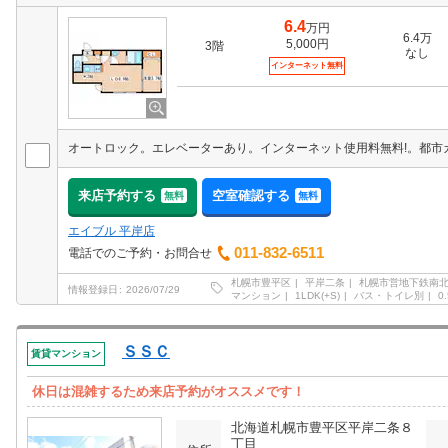
6.4
万円
6.4万
5,000円
3階
なし
インターネット無料
来店予約する
空室確認する
無料
無料
エイブル 平岸店
011-832-6511
電話でのご予約・お問合せ
札幌市豊平区
平岸二条
札幌市営地下鉄南
情報登録日
2026/07/29
マンション
1LDK(+S)
バス・トイレ別
0
ＳＳＣ
賃貸マンション
休日は混雑するため来店予約がオススメです！
北海道札幌市豊平区平岸二条８
丁目