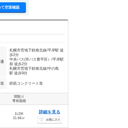
めて空室確認
札幌市営地下鉄南北線/平岸駅 徒
歩2分
中央バス(市バス豊平区）/平岸駅
交通
前 徒歩2分
札幌市営地下鉄南北線/中の島
駅 徒歩9分
構造
鉄筋コンクリート造
間取り
専有面積
詳細を見る
1LDK
31.66㎡
お気に入り