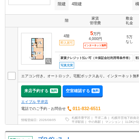
階建
4階建
家賃
敷金
階
管理費
礼金
5
万円
4階
5万
4,000円
なし
即入居可
インターネット無料
家賃クレジット払い可（※保証会社利用等条件有）
初
写真充実
来店予約する
空室確認する
無料
無料
エイブル 平岸店
011-832-6511
電話でのご予約・お問合せ
札幌市豊平区
平岸二条
札幌市営地下鉄南
情報登録日
2026/08/05
平岸駅前
中の島駅
マンション
1LDK(+S)