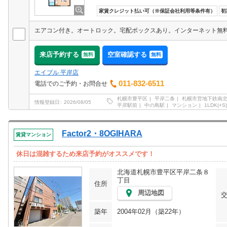
家賃クレジット払い可（※保証会社利用等条件有）
初
来店予約する
空室確認する
無料
無料
エイブル 平岸店
011-832-6511
電話でのご予約・お問合せ
札幌市豊平区
平岸二条
札幌市営地下鉄南
情報登録日
2026/08/05
平岸駅前
中の島駅
マンション
1LDK(+S)
Factor2・8OGIHARA
賃貸マンション
休日は混雑するため来店予約がオススメです！
北海道札幌市豊平区平岸二条８
丁目
住所
周辺地図
築年
2004年02月（築22年）