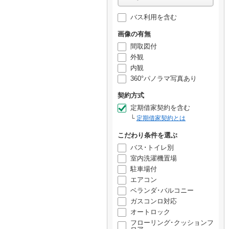
バス利用を含む
画像の有無
間取図付
外観
内観
360°パノラマ写真あり
契約方式
定期借家契約を含む
定期借家契約とは
こだわり条件を選ぶ
バス･トイレ別
室内洗濯機置場
駐車場付
エアコン
ベランダ･バルコニー
ガスコンロ対応
オートロック
フローリング･クッションフ