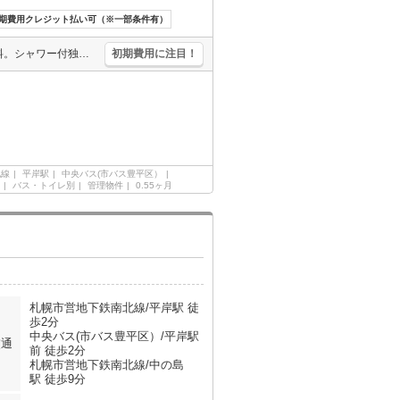
期費用クレジット払い可（※一部条件有）
エアコン付き。オートロック。宅配ボックスあり。インターネット無料。シャワー付独立洗面台。シャワー付トイレ。駅まで徒歩2分圏内!。引越指定業者あり。バス・トイレ別。初期費用・家賃カード払い可。灯油FF。
初期費用に注目！
北線
平岸駅
中央バス(市バス豊平区）
バス・トイレ別
管理物件
0.55ヶ月
札幌市営地下鉄南北線/平岸駅 徒
歩2分
中央バス(市バス豊平区）/平岸駅
交通
前 徒歩2分
札幌市営地下鉄南北線/中の島
駅 徒歩9分