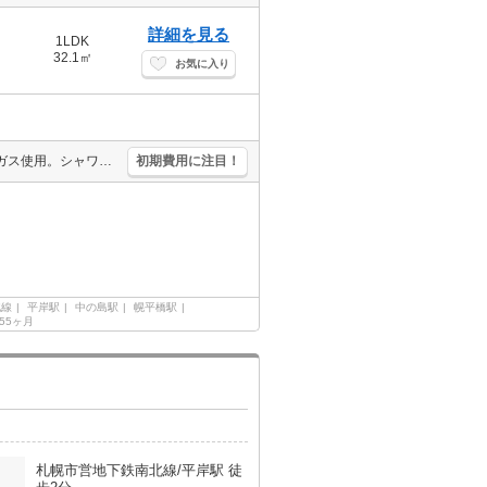
詳細を見る
1LDK
32.1㎡
お気に入り
オートロック。エレベーターあり。インターネット使用料無料!。都市ガス使用。シャワー付トイレ。エアコン付き。BS受信可。CS受信可。シューズボックス付き。防犯カメラ。宅配ボックスあり。駐輪場有。
初期費用に注目！
北線
平岸駅
中の島駅
幌平橋駅
.55ヶ月
札幌市営地下鉄南北線/平岸駅 徒