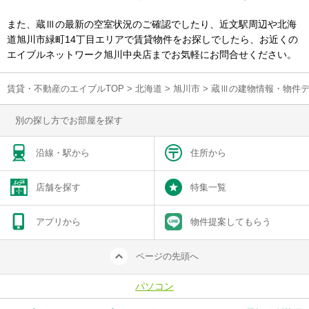
また、蔵Ⅲの最新の空室状況のご確認でしたり、近文駅周辺や北海
道旭川市緑町14丁目エリアで賃貸物件をお探しでしたら、お近くの
エイブルネットワーク旭川中央店までお気軽にお問合せください。
賃貸・不動産のエイブルTOP
>
北海道
>
旭川市
>
蔵Ⅲの建物情報・物件
別の探し方でお部屋を探す
沿線・駅から
住所から
店舗を探す
特集一覧
アプリから
物件提案してもらう
ページの先頭へ
パソコン