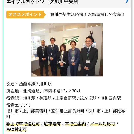
エイブルネットワーク旭川中央店
オススメポイント
旭川の新生活応援！お部屋探しの宝島！
交通：
函館本線 / 旭川駅
所在地：
北海道旭川市四条通13-1430-1
得意駅：
旭川駅 / 美瑛駅 / 上富良野駅 / 緑が丘駅 / 旭川四条駅
得意エリア：
旭川市 / 上川郡美瑛町 / 空知郡上富良野町 / 深川市 / 上川郡比布
町
駅まで車で送迎可
駐車場有
車でご案内
メール対応可
FAX対応可