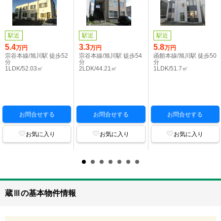
駅近
駅近
駅近
5.4
3.3
5.8
万円
万円
万円
宗谷本線/旭川駅 徒歩52
宗谷本線/旭川駅 徒歩54
函館本線/旭川駅 徒歩50
分
分
分
1LDK/52.03㎡
2LDK/44.21㎡
1LDK/51.7㎡
お問合せする
お問合せする
お問合せする
お気に入り
お気に入り
お気に入り
蔵Ⅲの基本物件情報