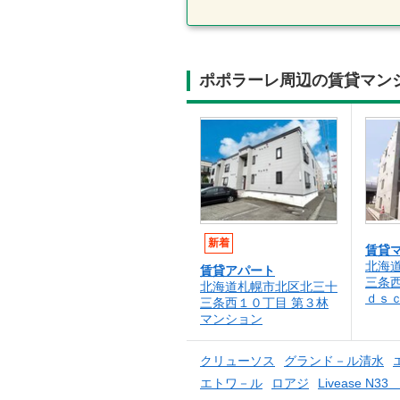
ポポラーレ周辺の賃貸マン
新着
賃貸
北海
賃貸アパート
三条
北海道札幌市北区北三十
ｄｓ
三条西１０丁目 第３林
マンション
クリューソス
グランド－ル清水
エトワ－ル
ロアジ
Livease N