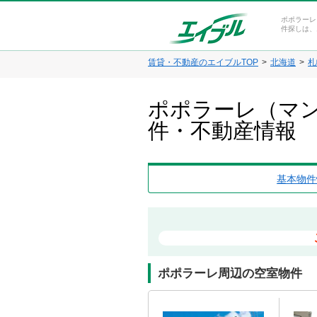
ポポラーレ
件探しは、
賃貸・不動産のエイブルTOP
北海道
札
ポポラーレ（マン
件・不動産情報
基本物件
ポポラーレ周辺の空室物件