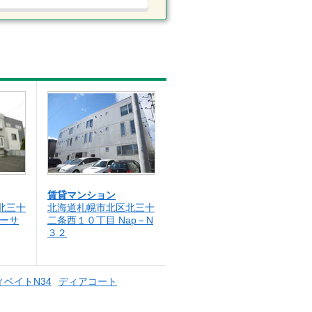
賃貸マンション
北三十
北海道札幌市北区北三十
カーサ
二条西１０丁目 Nap－N
３２
ベイトN34
ディアコート