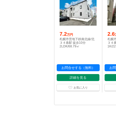
7.2
2.6
万円
札幌市営地下鉄南北線/北
札幌
３４条駅 徒歩10分
３４条
2LDK/68.79㎡
1K/2
お問合せする（無料）
お問
詳細を見る
お気に入り