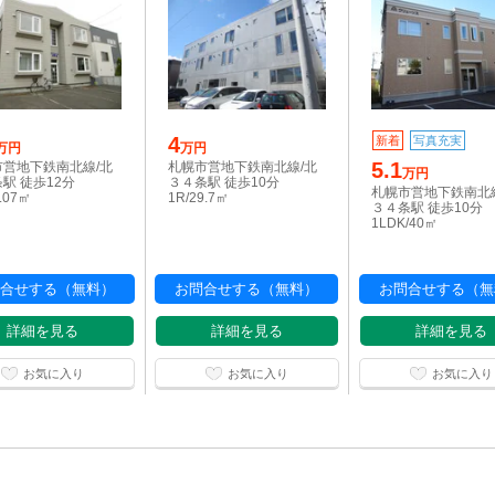
4
新着
写真充実
万円
万円
5.1
市営地下鉄南北線/北
札幌市営地下鉄南北線/北
万円
駅 徒歩12分
３４条駅 徒歩10分
札幌市営地下鉄南北
2.07㎡
1R/29.7㎡
３４条駅 徒歩10分
1LDK/40㎡
合せする（無料）
お問合せする（無料）
お問合せする（無
詳細を見る
詳細を見る
詳細を見る
お気に入り
お気に入り
お気に入り