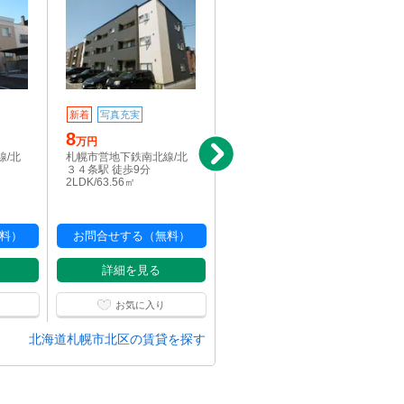
4.2
新着
写真充実
万円
8
札幌市営地下鉄南北線/北
万円
３４条駅 徒歩13分
線/北
札幌市営地下鉄南北線/北
1DK/30.47㎡
３４条駅 徒歩9分
2LDK/63.56㎡
料）
お問合せする（無料）
お問合せする（無料）
詳細を見る
詳細を見る
お気に入り
お気に入り
北海道札幌市北区の賃貸を探す