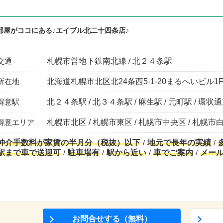
部屋がココにある♪エイブル北二十四条店♪
交通
札幌市営地下鉄南北線 / 北２４条駅
所在地
北海道札幌市北区北24条西5-1-20まるへいビル1
得意駅
北２４条駅 / 北３４条駅 / 麻生駅 / 元町駅 / 環状
得意エリア
札幌市北区 / 札幌市東区 / 札幌市中央区 / 札幌市
仲介手数料が家賃の半月分（税抜）以下
地元で長年の実績
駅まで車で送迎可
駐車場有
駅から近い
車でご案内
メー
お問合せする（無料）