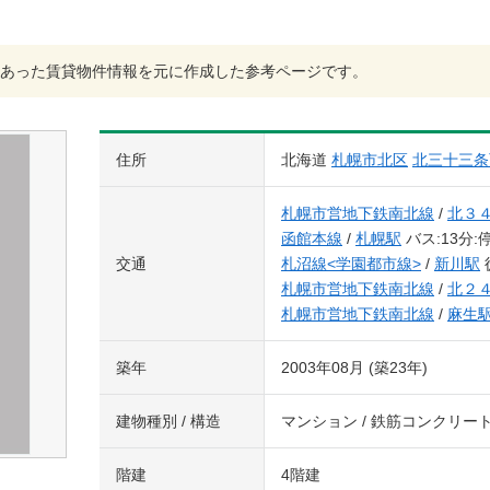
あった賃貸物件情報を元に作成した参考ページです。
住所
北海道
札幌市北区
北三十三条
札幌市営地下鉄南北線
/
北３
函館本線
/
札幌駅
バス:13分:
交通
札沼線<学園都市線>
/
新川駅
札幌市営地下鉄南北線
/
北２
札幌市営地下鉄南北線
/
麻生
築年
2003年08月 (築23年)
建物種別 / 構造
マンション / 鉄筋コンクリー
階建
4階建