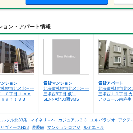
ション・アパート情報
マンション
賃貸マンション
賃貸アパート
道札幌市北区北三十
北海道札幌市北区北三十
北海道札幌市北区
西１０丁目 Ｌａｎ
三条西9丁目 仮）
三条西１０丁目 
ｃｈａｆｔ３３
SENNA北33西9MS
アジュール南麻生
エルソル北33条
マイネリ－ベ
カジュアル３３
エルパラジオ
アクティ
33 リヴィースN33
遊夢館
マンションロアジ
ルミエ－ル