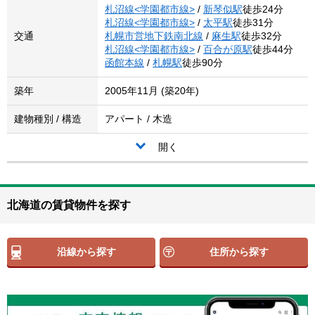
札沼線<学園都市線>
/
新琴似駅
徒歩24分
札沼線<学園都市線>
/
太平駅
徒歩31分
交通
札幌市営地下鉄南北線
/
麻生駅
徒歩32分
札沼線<学園都市線>
/
百合が原駅
徒歩44分
函館本線
/
札幌駅
徒歩90分
築年
2005年11月 (築20年)
建物種別 / 構造
アパート / 木造
開く
北海道の賃貸物件を探す
沿線から探す
住所から探す