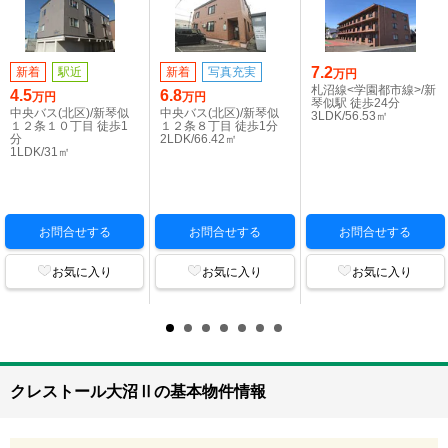
7.2
新着
駅近
新着
写真充実
万円
札沼線<学園都市線>/新
4.5
6.8
万円
万円
琴似駅 徒歩24分
中央バス(北区)/新琴似
中央バス(北区)/新琴似
3LDK/56.53㎡
１２条１０丁目 徒歩1
１２条８丁目 徒歩1分
分
2LDK/66.42㎡
1LDK/31㎡
お問合せする
お問合せする
お問合せする
お気に入り
お気に入り
お気に入り
クレストール大沼Ⅱの基本物件情報