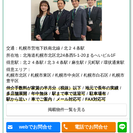
交通：
札幌市営地下鉄南北線 / 北２４条駅
所在地：
北海道札幌市北区北24条西5-1-20まるへいビル1F
得意駅：
北２４条駅 / 北３４条駅 / 麻生駅 / 元町駅 / 環状通東駅
得意エリア：
札幌市北区 / 札幌市東区 / 札幌市中央区 / 札幌市白石区 / 札幌市
豊平区
仲介手数料が家賃の半月分（税抜）以下
地元で長年の実績
多店舗展開
年中無休
駅まで車で送迎可
駐車場有
駅から近い
車でご案内
メール対応可
FAX対応可
掲載物件一覧を見る
webでお問合せ
電話でお問合せ