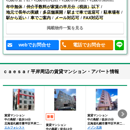
年中無休
仲介手数料が家賃の半月分（税抜）以下
地元で長年の実績
多店舗展開
駅まで車で送迎可
駐車場有
駅から近い
車でご案内
メール対応可
FAX対応可
掲載物件一覧を見る
webでお問合せ
電話でお問合せ
ｃａｅｓａｒ平岸周辺の賃貸マンション・アパート情報
賃貸マンション
賃貸マンション
新着
中の島駅 / 徒歩14分
中の島駅 / 徒歩15分
北海道札幌市豊平区平岸二条９丁目
北海道札幌市豊平区平岸二条９丁目
賃貸マンション
エルフォレスト
メゾン北辰
中の島駅 / 徒歩13分