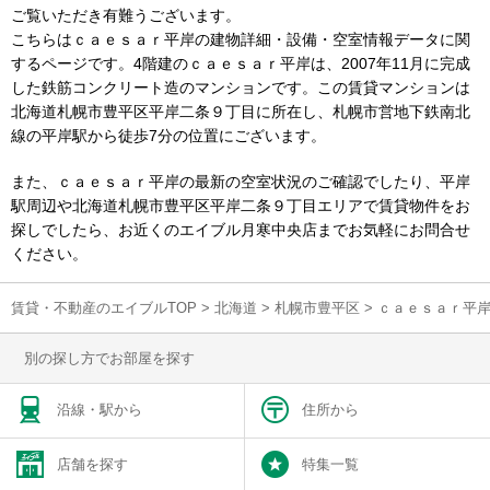
ご覧いただき有難うございます。
こちらはｃａｅｓａｒ平岸の建物詳細・設備・空室情報データに関
するページです。4階建のｃａｅｓａｒ平岸は、2007年11月に完成
した鉄筋コンクリート造のマンションです。この賃貸マンションは
北海道札幌市豊平区平岸二条９丁目に所在し、札幌市営地下鉄南北
線の平岸駅から徒歩7分の位置にございます。
また、ｃａｅｓａｒ平岸の最新の空室状況のご確認でしたり、平岸
駅周辺や北海道札幌市豊平区平岸二条９丁目エリアで賃貸物件をお
探しでしたら、お近くのエイブル月寒中央店までお気軽にお問合せ
ください。
賃貸・不動産のエイブルTOP
>
北海道
>
札幌市豊平区
>
ｃａｅｓａｒ平
別の探し方でお部屋を探す
沿線・駅から
住所から
店舗を探す
特集一覧