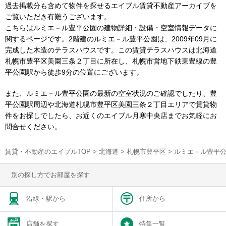
過去掲載分も含めて物件を探せるエイブル賃貸不動産アーカイブを
ご覧いただき有難うございます。
こちらはルミエ－ル豊平公園の建物詳細・設備・空室情報データに
関するページです。2階建のルミエ－ル豊平公園は、2009年09月に
完成した木造のテラスハウスです。この賃貸テラスハウスは北海道
札幌市豊平区美園三条２丁目に所在し、札幌市営地下鉄東豊線の豊
平公園駅から徒歩9分の位置にございます。
また、ルミエ－ル豊平公園の最新の空室状況のご確認でしたり、豊
平公園駅周辺や北海道札幌市豊平区美園三条２丁目エリアで賃貸物
件をお探しでしたら、お近くのエイブル月寒中央店までお気軽にお
問合せください。
賃貸・不動産のエイブルTOP
>
北海道
>
札幌市豊平区
>
ルミエ－ル豊平
別の探し方でお部屋を探す
沿線・駅から
住所から
店舗を探す
特集一覧