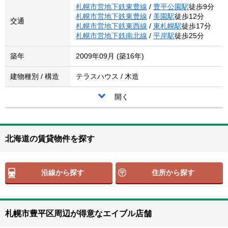
札幌市営地下鉄東豊線
/
豊平公園駅
徒歩9分
札幌市営地下鉄東豊線
/
美園駅
徒歩12分
交通
札幌市営地下鉄東西線
/
東札幌駅
徒歩17分
札幌市営地下鉄南北線
/
平岸駅
徒歩25分
築年
2009年09月 (築16年)
建物種別 / 構造
テラスハウス / 木造
開く
北海道の賃貸物件を探す
沿線から探す
住所から探す
札幌市豊平区周辺が得意なエイブル店舗