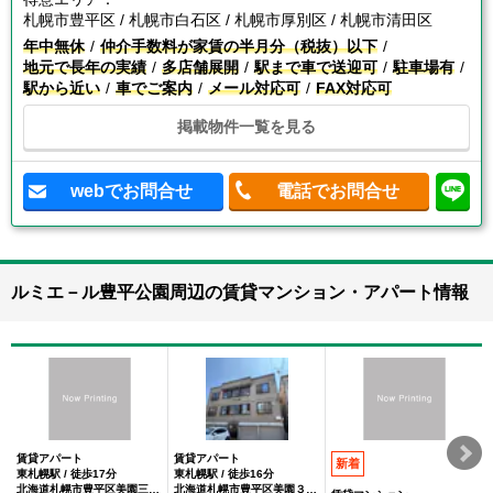
札幌市豊平区 / 札幌市白石区 / 札幌市厚別区 / 札幌市清田区
年中無休
仲介手数料が家賃の半月分（税抜）以下
地元で長年の実績
多店舗展開
駅まで車で送迎可
駐車場有
駅から近い
車でご案内
メール対応可
FAX対応可
掲載物件一覧を見る
webでお問合せ
電話でお問合せ
ルミエ－ル豊平公園周辺の賃貸マンション・アパート情報
賃貸アパート
賃貸アパート
新着
東札幌駅 / 徒歩17分
東札幌駅 / 徒歩16分
北海道札幌市豊平区美園三条２丁目
北海道札幌市豊平区美園３条２丁目