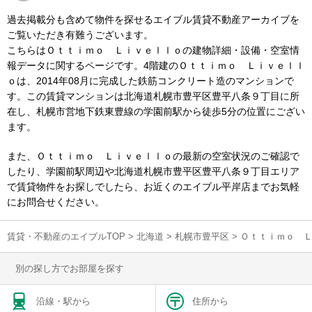
過去掲載分も含めて物件を探せるエイブル賃貸不動産アーカイブを
ご覧いただき有難うございます。
こちらはＯｔｔｉｍｏ Ｌｉｖｅｌｌｏの建物詳細・設備・空室情
報データに関するページです。4階建のＯｔｔｉｍｏ Ｌｉｖｅｌｌ
ｏは、2014年08月に完成した鉄筋コンクリート造のマンションで
す。この賃貸マンションは北海道札幌市豊平区豊平八条９丁目に所
在し、札幌市営地下鉄東豊線の学園前駅から徒歩5分の位置にござい
ます。
また、Ｏｔｔｉｍｏ Ｌｉｖｅｌｌｏの最新の空室状況のご確認で
したり、学園前駅周辺や北海道札幌市豊平区豊平八条９丁目エリア
で賃貸物件をお探しでしたら、お近くのエイブル平岸店までお気軽
にお問合せください。
賃貸・不動産のエイブルTOP
>
北海道
>
札幌市豊平区
>
Ｏｔｔｉｍｏ 
別の探し方でお部屋を探す
沿線・駅から
住所から