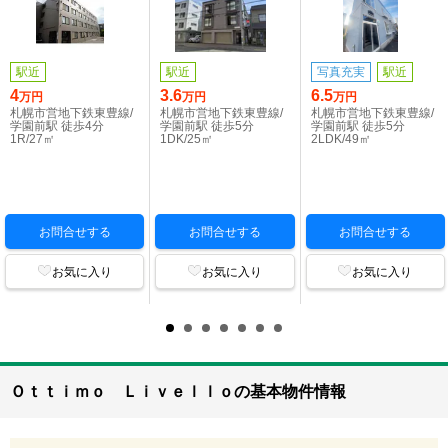
駅近
駅近
写真充実
駅近
4
3.6
6.5
万円
万円
万円
札幌市営地下鉄東豊線/
札幌市営地下鉄東豊線/
札幌市営地下鉄東豊線/
学園前駅 徒歩4分
学園前駅 徒歩5分
学園前駅 徒歩5分
1R/27㎡
1DK/25㎡
2LDK/49㎡
お問合せする
お問合せする
お問合せする
お気に入り
お気に入り
お気に入り
Ｏｔｔｉｍｏ Ｌｉｖｅｌｌｏの基本物件情報