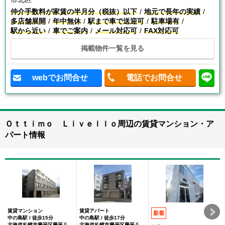
仲介手数料が家賃の半月分（税抜）以下
地元で長年の実績
多店舗展開
年中無休
駅まで車で送迎可
駐車場有
駅から近い
車でご案内
メール対応可
FAX対応可
掲載物件一覧を見る
webでお問合せ
電話でお問合せ
Ｏｔｔｉｍｏ Ｌｉｖｅｌｌｏ周辺の賃貸マンション・ア
パート情報
賃貸マンション
賃貸アパート
新着
中の島駅 / 徒歩15分
中の島駅 / 徒歩17分
北海道札幌市豊平区豊平八条９丁目
北海道札幌市豊平区豊平八条９丁目