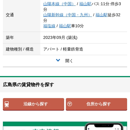
山陽本線（中国）
/
福山駅
バス:11分:停歩3
分
交通
山陽新幹線（中国・九州）
/
福山駅
徒歩32
分
福塩線
/
福山駅
車10分
築年
2023年09月 (築浅)
建物種別 / 構造
アパート / 軽量鉄骨造
開く
広島県の賃貸物件を探す
沿線から探す
住所から探す