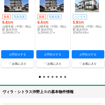
新着
写真充実
新着
写真充実
パノラマ
6.4
6.4
5.9
万円
万円
万円
山陽本線（中国）/福山
山陽本線（中国）/福山
山陽本線（中国）/福山
駅 徒歩35分
駅 徒歩35分
駅 徒歩35分
1LDK/40.27㎡
1LDK/40.27㎡
3DK/54.69㎡
お問合せする
お問合せする
お問合せする
お気に入り
お気に入り
お気に入り
ヴィラ・シトラス沖野上Ⅱの基本物件情報