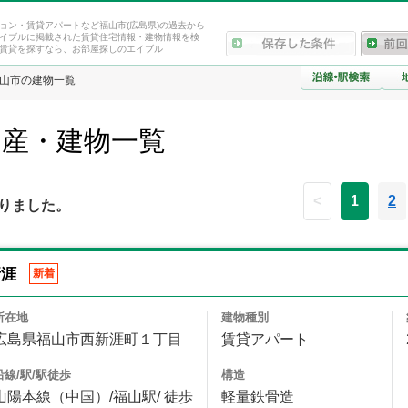
ョン・賃貸アパートなど福山市(広島県)の過去から
イブルに掲載された賃貸住宅情報・建物情報を検
賃貸を探すなら、お部屋探しのエイブル
山市の建物一覧
動産・建物一覧
<
1
2
りました。
新涯
新着
所在地
建物種別
広島県福山市西新涯町１丁目
賃貸アパート
沿線/駅/駅徒歩
構造
山陽本線（中国）/福山駅/ 徒歩
軽量鉄骨造