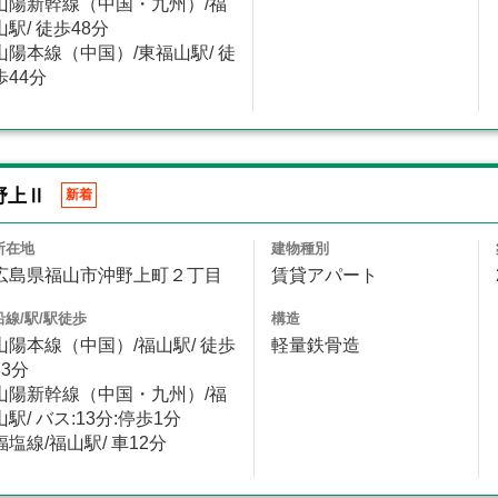
山陽新幹線（中国・九州）/福
山駅/ 徒歩48分
山陽本線（中国）/東福山駅/ 徒
歩44分
野上Ⅱ
新着
所在地
建物種別
広島県福山市沖野上町２丁目
賃貸アパート
沿線/駅/駅徒歩
構造
山陽本線（中国）/福山駅/ 徒歩
軽量鉄骨造
33分
山陽新幹線（中国・九州）/福
山駅/ バス:13分:停歩1分
福塩線/福山駅/ 車12分