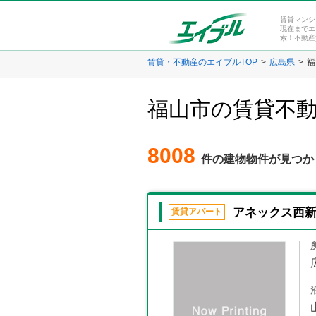
賃貸マンシ
現在までエ
索！不動産
賃貸・不動産のエイブルTOP
広島県
福
福山市の賃貸不
8008
件の建物物件が見つか
アネックス西
賃貸アパート