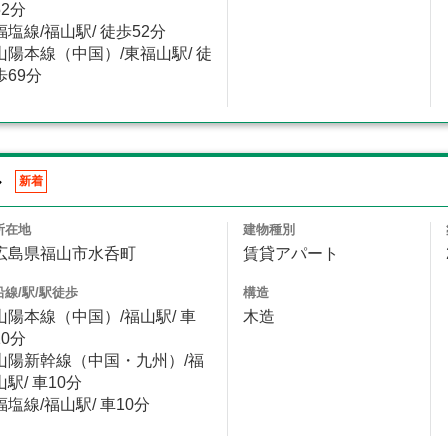
52分
福塩線/福山駅/ 徒歩52分
山陽本線（中国）/東福山駅/ 徒
歩69分
ル
新着
所在地
建物種別
広島県福山市水呑町
賃貸アパート
沿線/駅/駅徒歩
構造
山陽本線（中国）/福山駅/ 車
木造
10分
山陽新幹線（中国・九州）/福
山駅/ 車10分
福塩線/福山駅/ 車10分