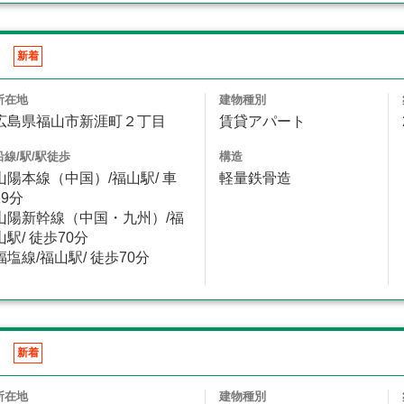
Ⅱ
新着
所在地
建物種別
広島県福山市新涯町２丁目
賃貸アパート
沿線/駅/駅徒歩
構造
山陽本線（中国）/福山駅/ 車
軽量鉄骨造
19分
山陽新幹線（中国・九州）/福
山駅/ 徒歩70分
福塩線/福山駅/ 徒歩70分
Ｂ
新着
所在地
建物種別