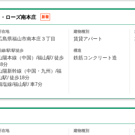
ン・ローズ南本庄
新着
所在地
建物種別
広島県福山市南本庄３丁目
賃貸アパート
沿線/駅/駅徒歩
構造
山陽本線（中国）/福山駅/ 徒歩
鉄筋コンクリート造
18分
山陽新幹線（中国・九州）/福
山駅/ 徒歩18分
福塩線/福山駅/ 車7分
所在地
建物種別