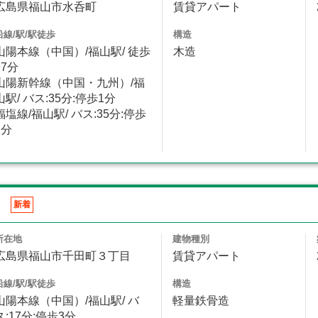
広島県福山市水呑町
賃貸アパート
沿線/駅/駅徒歩
構造
山陽本線（中国）/福山駅/ 徒歩
木造
97分
山陽新幹線（中国・九州）/福
山駅/ バス:35分:停歩1分
福塩線/福山駅/ バス:35分:停歩
1分
ツ
新着
所在地
建物種別
広島県福山市千田町３丁目
賃貸アパート
沿線/駅/駅徒歩
構造
山陽本線（中国）/福山駅/ バ
軽量鉄骨造
ス:17分:停歩3分