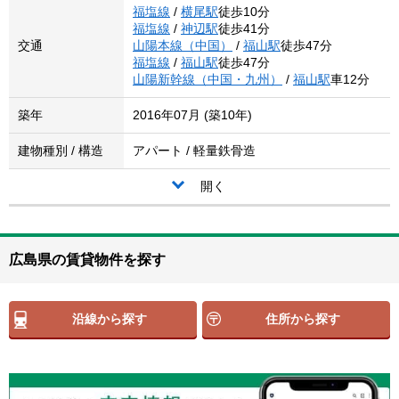
福塩線
/
横尾駅
徒歩10分
福塩線
/
神辺駅
徒歩41分
交通
山陽本線（中国）
/
福山駅
徒歩47分
福塩線
/
福山駅
徒歩47分
山陽新幹線（中国・九州）
/
福山駅
車12分
築年
2016年07月 (築10年)
建物種別 / 構造
アパート / 軽量鉄骨造
開く
広島県の賃貸物件を探す
沿線から探す
住所から探す