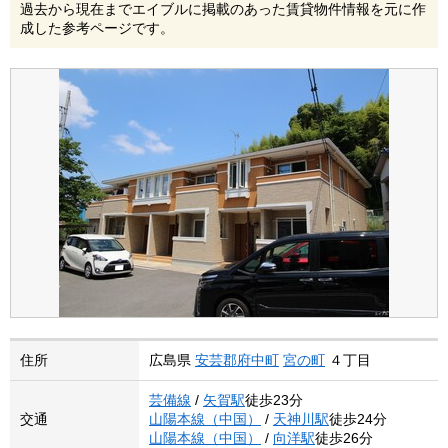
過去から現在までエイブルに掲載のあった賃貸物件情報を元に作
成した参考ページです。
住所
広島県
安芸郡府中町
宮の町
４丁目
芸備線
/
矢賀駅
徒歩23分
交通
山陽本線（中国）
/
天神川駅
徒歩24分
山陽本線（中国）
/
向洋駅
徒歩26分