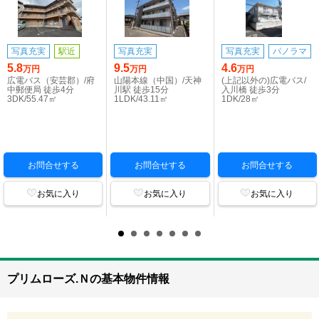
写真充実
駅近
写真充実
写真充実
パノラマ
5.8
9.5
4.6
万円
万円
万円
広電バス（安芸郡）/府
山陽本線（中国）/天神
(上記以外の)広電バス/
中郵便局 徒歩4分
川駅 徒歩15分
入川橋 徒歩3分
3DK/55.47㎡
1LDK/43.11㎡
1DK/28㎡
お問合せする
お問合せする
お問合せする
お気に入り
お気に入り
お気に入り
プリムローズ.Ｎの基本物件情報