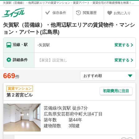
矢賀駅（芸備線）・他周辺駅エリアの賃貸マンション・賃貸アパート・賃貸住宅の不動産情報を検索！不動産賃貸の物件探しは、お部屋探しのエイブル
保存条件
閲覧履歴
お気に入り
矢賀駅（芸備線）・他周辺駅エリアの賃貸物件・マンシ
ョン・アパート(広島県)
沿線・駅
-
矢賀駅
変更する
詳細条件
【家賃】設定無し
変更する
669
件
賃貸マンション
初期費用に注目
第２若宮ビル
芸備線/矢賀駅 徒歩7分
広島県安芸郡府中町大須4丁目
築年数
築44年
建物階数
3階建