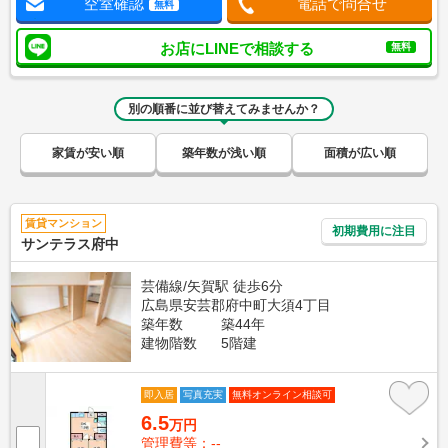
空室確認
電話で問合せ
無料
お店にLINEで相談する
無料
別の順番に並び替えてみませんか？
家賃が安い順
築年数が浅い順
面積が広い順
賃貸マンション
初期費用に注目
サンテラス府中
芸備線/矢賀駅 徒歩6分
広島県安芸郡府中町大須4丁目
築年数
築44年
建物階数
5階建
即入居
写真充実
無料オンライン相談可
6.5
万円
管理費等：--