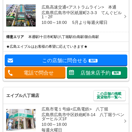
広島高速交通<アストラムライン> 本通
広島県広島市中区紙屋町2-3-3 てんぐビル
1・2F
10:00～18:00 5月より毎週火曜日
得意エリア
本通駅/十日市町駅/八丁堀駅/白島駅/新白島駅
★広島エイブルはお客様の希望に応えていきます★
この店舗に問合せる
無料
電話で問合せ
店舗来店予約
無料
この店舗の掲載
エイブル八丁堀店
賃貸物件一覧へ
広島市電１号線<広島電鉄> 八丁堀
広島県広島市中区鉄砲町8-14 八丁堀ラベン
ダーヒルズ1F
10:00～18:00
毎週火曜日