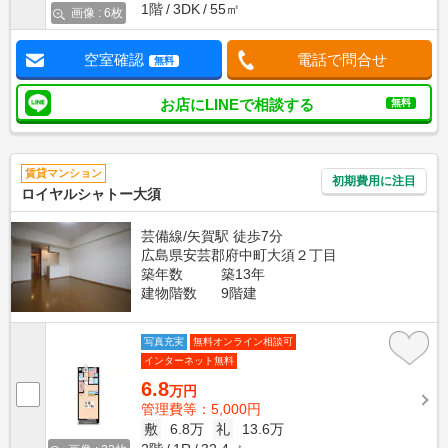
1階
3DK
55㎡
画像 : 6枚
空室確認
電話で問合せ
無料
お店にLINEで相談する
無料
賃貸マンション
初期費用に注目
ロイヤルシャトー大須
芸備線/矢賀駅 徒歩7分
広島県安芸郡府中町大須２丁目
築年数
築13年
建物階数
9階建
写真充実
無料オンライン相談可
インターネット無料
6.8
万円
管理費等：5,000円
敷
6.8万
礼
13.6万