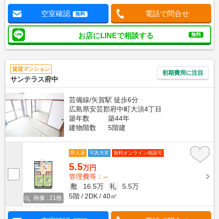
空室確認
電話で問合せ
無料
お店にLINEで相談する
無料
賃貸マンション
初期費用に注目
サンテラス府中
芸備線/矢賀駅 徒歩6分
広島県安芸郡府中町大須4丁目
築年数
築44年
建物階数
5階建
即入居
写真充実
無料オンライン相談可
5.5
万円
管理費等：--
敷
16.5万
礼
5.5万
5階
2DK
40㎡
画像 : 21枚