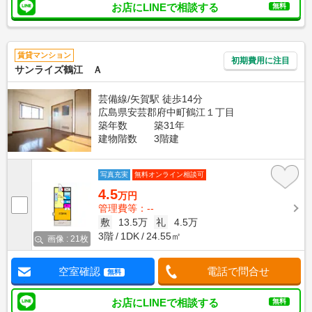
お店にLINEで相談する
無料
賃貸マンション
初期費用に注目
サンライズ鶴江 Ａ
芸備線/矢賀駅 徒歩14分
広島県安芸郡府中町鶴江１丁目
築年数
築31年
建物階数
3階建
写真充実
無料オンライン相談可
4.5
万円
管理費等：--
敷
13.5万
礼
4.5万
3階
1DK
24.55㎡
画像 : 21枚
空室確認
電話で問合せ
無料
お店にLINEで相談する
無料