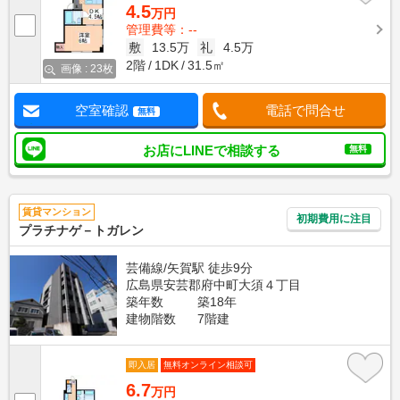
4.5
万円
管理費等：--
敷
13.5万
礼
4.5万
2階
1DK
31.5㎡
画像 : 23枚
空室確認
電話で問合せ
無料
お店にLINEで相談する
無料
賃貸マンション
初期費用に注目
プラチナゲ－トガレン
芸備線/矢賀駅 徒歩9分
広島県安芸郡府中町大須４丁目
築年数
築18年
建物階数
7階建
即入居
無料オンライン相談可
6.7
万円