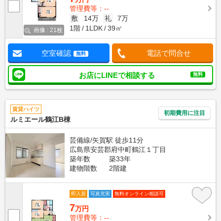
管理費等：--
敷
14万
礼
7万
1階
1LDK
39㎡
画像 : 21枚
空室確認
電話で問合せ
無料
お店にLINEで相談する
無料
賃貸ハイツ
初期費用に注目
ルミエール鶴江B棟
芸備線/矢賀駅 徒歩11分
広島県安芸郡府中町鶴江１丁目
築年数
築33年
建物階数
2階建
即入居
写真充実
無料オンライン相談可
7
万円
管理費等：--