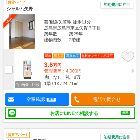
賃貸ハイツ
初期費用に注目
シャルム矢野
NEW
芸備線/矢賀駅 徒歩11分
広島県広島市東区矢賀３丁目
築年数
築29年
建物階数
2階建
新着
即入居
写真充実
無料オンライン相談可
3.6
万円
管理費等：4,000円
敷
なし
礼
8万
1階
1K
24.71㎡
画像 : 14枚
空室確認
電話で問合せ
無料
お店にLINEで相談する
無料
賃貸アパート
初期費用に注目