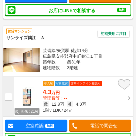
お店にLINEで相談する
無料
賃貸マンション
初期費用に注目
サンライズ鶴江 Ａ
芸備線/矢賀駅 徒歩14分
広島県安芸郡府中町鶴江１丁目
築年数
築31年
建物階数
3階建
即入居
写真充実
無料オンライン相談可
4.3
万円
管理費等：--
敷
12.9万
礼
4.3万
1階
1DK
24㎡
画像 : 21枚
空室確認
電話で問合せ
無料