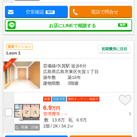
空室確認
電話で問合せ
無料
お店にLINEで相談する
無料
賃貸マンション
初期費用に注目
Leon１
NEW
芸備線/矢賀駅 徒歩6分
広島県広島市東区矢賀１丁目
築年数
築16年
建物階数
3階建
新着
写真充実
無料オンライン相談可
6.9
万円
管理費等：--
敷
13.8万
礼
6.9万
1階
2K
34.2㎡
画像 : 20枚