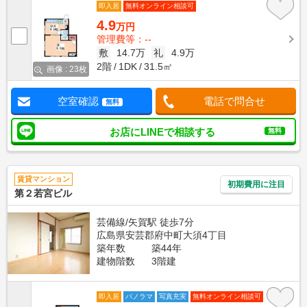
即入居
無料オンライン相談可
4.9
万円
管理費等：--
敷
14.7万
礼
4.9万
2階
1DK
31.5㎡
画像 : 23枚
空室確認
電話で問合せ
無料
お店にLINEで相談する
無料
賃貸マンション
初期費用に注目
第２若宮ビル
芸備線/矢賀駅 徒歩7分
広島県安芸郡府中町大須4丁目
築年数
築44年
建物階数
3階建
即入居
パノラマ
写真充実
無料オンライン相談可