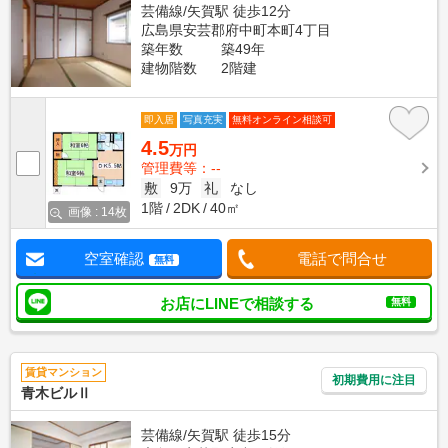
芸備線/矢賀駅 徒歩12分
広島県安芸郡府中町本町4丁目
築年数
築49年
建物階数
2階建
即入居
写真充実
無料オンライン相談可
4.5
万円
管理費等：--
敷
9万
礼
なし
1階
2DK
40㎡
画像 : 14枚
空室確認
電話で問合せ
無料
お店にLINEで相談する
無料
賃貸マンション
初期費用に注目
青木ビルⅡ
芸備線/矢賀駅 徒歩15分