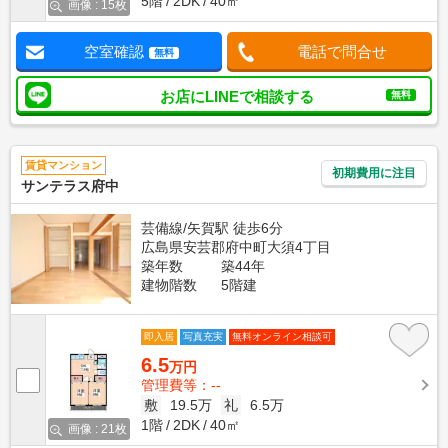
5階
2DK
40㎡
画像 : 15枚
空室確認
電話で問合せ
無料
お店にLINEで相談する
無料
賃貸マンション
初期費用に注目
サンテラス府中
芸備線/矢賀駅 徒歩6分
広島県安芸郡府中町大須4丁目
築年数
築44年
建物階数
5階建
即入居
写真充実
無料オンライン相談可
6.5
万円
管理費等：--
敷
19.5万
礼
6.5万
1階
2DK
40㎡
画像 : 21枚