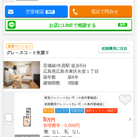
空室確認
電話で問合せ
無料
お店にLINEで相談する
無料
賃貸マンション
初期費用に注目
グレ－スコ－ト矢賀Ⅱ
芸備線/矢賀駅 徒歩5分
広島県広島市東区矢賀１丁目
築年数
築6年
建物階数
3階建
家賃クレジット払い可（※条件要確認）
初期費用クレジット払い可（※条件要確認）
即入居
パノラマ
写真充実
無料オンライン相談可
5
万円
管理費等：5,000円
敷
なし
礼
なし