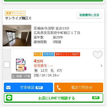
賃貸マンション
初期費用に注目
サンライズ鶴江Ｃ
芸備線/矢賀駅 徒歩13分
広島県安芸郡府中町鶴江１丁目
築年数
築29年
建物階数
3階建
即入居
写真充実
無料オンライン相談可
4
万円
管理費等：--
敷
12万
礼
4万
2階
1K
24.18㎡
画像 : 17枚
空室確認
電話で問合せ
無料
お店にLINEで相談する
無料