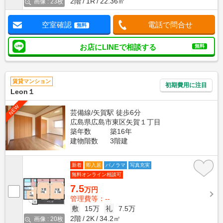
2階
1R
22.36㎡
画像 : 23枚
空室確認
電話で問合せ
無料
お店にLINEで相談する
無料
賃貸マンション
初期費用に注目
Leon１
NEW
芸備線/矢賀駅 徒歩6分
広島県広島市東区矢賀１丁目
築年数
築16年
建物階数
3階建
新着
即入居
パノラマ
写真充実
無料オンライン相談可
7.5
万円
管理費等：--
敷
15万
礼
7.5万
2階
2K
34.2㎡
画像 : 20枚