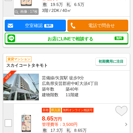
敷
19.5万
礼
6.5万
3階
2DK
40㎡
画像 : 17枚
空室確認
電話で問合せ
無料
お店にLINEで相談する
無料
賃貸マンション
初期費用に注目
スカイコートタキモト
NEW
芸備線/矢賀駅 徒歩9分
広島県安芸郡府中町大須4丁目
築年数
築40年
建物階数
11階建
新着
即入居
無料オンライン相談可
8.65
万円
管理費等：3,500円
敷
17.3万
礼
8.65万