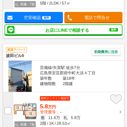
5階
2LDK
57㎡
画像 : 7枚
空室確認
電話で問合せ
無料
お店にLINEで相談する
無料
賃貸アパート
初期費用に注目
波田ビル5
芸備線/矢賀駅 徒歩7分
広島県安芸郡府中町大須４丁目
築年数
築18年
建物階数
2階建
無料オンライン相談可
5.8
万円
管理費等：--
敷
11.6万
礼
5.8万
2階
1K
28.53㎡
画像 : 7枚