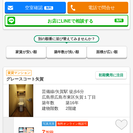
空室確認
電話で問合せ
無料
お店にLINEで相談する
無料
別の順番に並び替えてみませんか？
家賃が安い順
築年数が浅い順
面積が広い順
賃貸マンション
初期費用に注目
グレースコート矢賀
芸備線/矢賀駅 徒歩6分
広島県広島市東区矢賀１丁目
築年数
築16年
建物階数
2階建
写真充実
無料オンライン相談可
7
万円