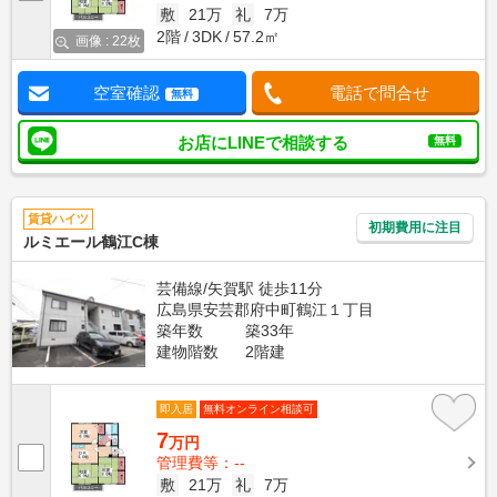
敷
21万
礼
7万
2階
3DK
57.2㎡
画像 : 22枚
空室確認
電話で問合せ
無料
お店にLINEで相談する
無料
賃貸ハイツ
初期費用に注目
ルミエール鶴江C棟
芸備線/矢賀駅 徒歩11分
広島県安芸郡府中町鶴江１丁目
築年数
築33年
建物階数
2階建
即入居
無料オンライン相談可
7
万円
管理費等：--
敷
21万
礼
7万