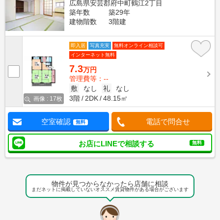
広島県安芸郡府中町鶴江2丁目
築年数
築29年
建物階数
3階建
即入居
写真充実
無料オンライン相談可
インターネット無料
7.3
万円
管理費等：--
敷
なし
礼
なし
3階
2DK
48.15㎡
画像 : 17枚
空室確認
電話で問合せ
無料
お店にLINEで相談する
無料
物件が見つからなかったら店舗に相談
まだネットに掲載していないオススメ賃貸物件がある場合がございます