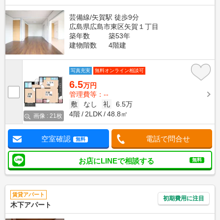
芸備線/矢賀駅 徒歩9分
広島県広島市東区矢賀１丁目
築年数
築53年
建物階数
4階建
写真充実
無料オンライン相談可
6.5
万円
管理費等：--
敷
なし
礼
6.5万
4階
2LDK
48.8㎡
画像 : 21枚
空室確認
電話で問合せ
無料
お店にLINEで相談する
無料
賃貸アパート
初期費用に注目
木下アパート