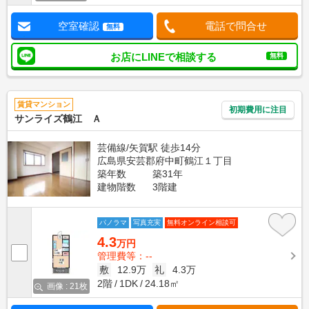
空室確認
電話で問合せ
無料
お店にLINEで相談する
無料
賃貸マンション
初期費用に注目
サンライズ鶴江 Ａ
芸備線/矢賀駅 徒歩14分
広島県安芸郡府中町鶴江１丁目
築年数
築31年
建物階数
3階建
パノラマ
写真充実
無料オンライン相談可
4.3
万円
管理費等：--
敷
12.9万
礼
4.3万
2階
1DK
24.18㎡
画像 : 21枚