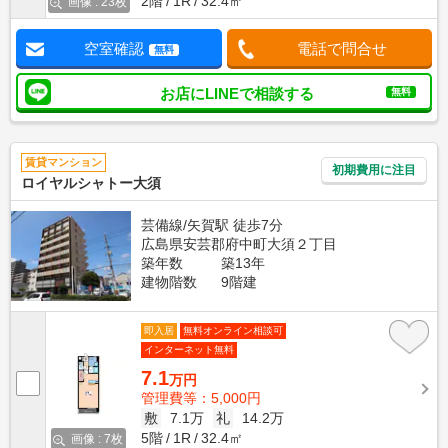
2階
1R
32.4㎡
画像 : 23枚
空室確認
電話で問合せ
無料
お店にLINEで相談する
無料
賃貸マンション
初期費用に注目
ロイヤルシャトー大須
芸備線/矢賀駅 徒歩7分
広島県安芸郡府中町大須２丁目
築年数
築13年
建物階数
9階建
即入居
無料オンライン相談可
インターネット無料
7.1
万円
管理費等：5,000円
敷
7.1万
礼
14.2万
5階
1R
32.4㎡
画像 : 7枚