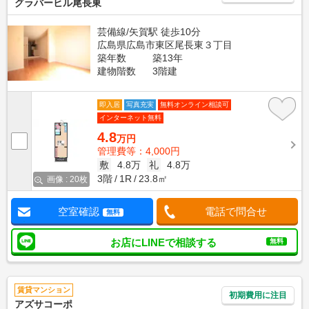
グラバーヒル尾長東
芸備線/矢賀駅 徒歩10分
広島県広島市東区尾長東３丁目
築年数
築13年
建物階数
3階建
即入居
写真充実
無料オンライン相談可
インターネット無料
4.8
万円
管理費等：4,000円
敷
4.8万
礼
4.8万
3階
1R
23.8㎡
画像 : 20枚
空室確認
電話で問合せ
無料
お店にLINEで相談する
無料
賃貸マンション
初期費用に注目
アズサコーポ