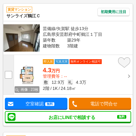
賃貸マンション
初期費用に注目
サンライズ鶴江Ｃ
芸備線/矢賀駅 徒歩13分
広島県安芸郡府中町鶴江１丁目
築年数
築29年
建物階数
3階建
即入居
写真充実
無料オンライン相談可
4.3
万円
管理費等：--
敷
12.9万
礼
4.3万
2階
1K
24.18㎡
画像 : 23枚
空室確認
電話で問合せ
無料
お店にLINEで相談する
無料