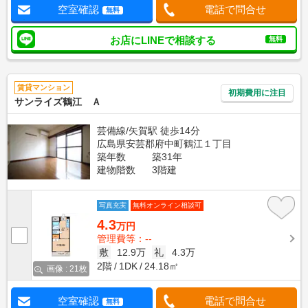
空室確認
電話で問合せ
無料
お店にLINEで相談する
無料
賃貸マンション
初期費用に注目
サンライズ鶴江 Ａ
芸備線/矢賀駅 徒歩14分
広島県安芸郡府中町鶴江１丁目
築年数
築31年
建物階数
3階建
写真充実
無料オンライン相談可
4.3
万円
管理費等：--
敷
12.9万
礼
4.3万
2階
1DK
24.18㎡
画像 : 21枚
空室確認
電話で問合せ
無料