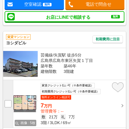
空室確認
電話で問合せ
無料
お店にLINEで相談する
無料
賃貸マンション
初期費用に注目
ヨシダビル
芸備線/矢賀駅 徒歩5分
広島県広島市東区矢賀１丁目
築年数
築46年
建物階数
3階建
家賃クレジット払い可（※条件要確認）
初期費用クレジット払い可（※条件要確認）
無料オンライン相談可
7
万円
管理費等：--
敷
21万
礼
7万
3階
3LDK
69㎡
画像 : 5枚