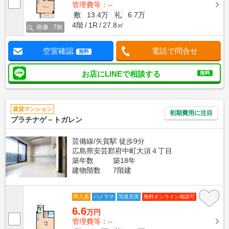
管理費等：--
敷
13.4万
礼
6.7万
4階
1R
27.8㎡
画像 : 7枚
空室確認
電話で問合せ
無料
お店にLINEで相談する
無料
賃貸マンション
初期費用に注目
プラチナゲ－トガレン
芸備線/矢賀駅 徒歩9分
広島県安芸郡府中町大須４丁目
築年数
築18年
建物階数
7階建
即入居
パノラマ
写真充実
無料オンライン相談可
6.6
万円
管理費等：--