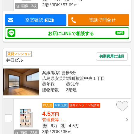
2階
3DK
57.69㎡
画像 : 3枚
空室確認
電話で問合せ
無料
お店にLINEで相談する
無料
賃貸マンション
初期費用に注目
井口ビル
呉線/坂駅 徒歩5分
広島県安芸郡坂町横浜中央１丁目
築年数
築51年
建物階数
3階建
即入居
写真充実
無料オンライン相談可
4.5
万円
管理費等：--
敷
9万
礼
4.5万
3階
2DK
35㎡
画像 : 23枚