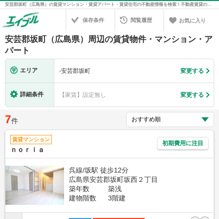
安芸郡坂町（広島県）の賃貸マンション・賃貸アパート・賃貸住宅の不動産情報を検索！不動産賃貸の物件探しは、お部屋探しのエイブル
保存条件
閲覧履歴
お気に入り
安芸郡坂町（広島県）周辺の賃貸物件・マンション・ア
パート
エリア
-
安芸郡坂町
変更する
詳細条件
【家賃】設定無し
変更する
7
件
賃貸マンション
初期費用に注目
ｎｏｒｉａ
呉線/坂駅 徒歩12分
広島県安芸郡坂町坂西２丁目
築年数
築浅
建物階数
3階建