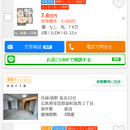
写真充実
無料オンライン相談可
インターネット無料
7.6
万円
管理費等：5,000円
敷
なし
礼
7.6万
1階
1LDK
41.12㎡
画像 : 23枚
空室確認
電話で問合せ
無料
お店にLINEで相談する
無料
賃貸マンション
初期費用に注目
ｎｏｒｉａ
呉線/坂駅 徒歩12分
広島県安芸郡坂町坂西２丁目
築年数
築浅
建物階数
3階建
即入居
写真充実
無料オンライン相談可