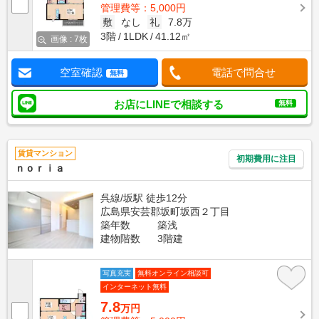
管理費等：5,000円
敷
なし
礼
7.8万
3階
1LDK
41.12㎡
画像 : 7枚
空室確認
電話で問合せ
無料
お店にLINEで相談する
無料
賃貸マンション
初期費用に注目
ｎｏｒｉａ
呉線/坂駅 徒歩12分
広島県安芸郡坂町坂西２丁目
築年数
築浅
建物階数
3階建
写真充実
無料オンライン相談可
インターネット無料
7.8
万円