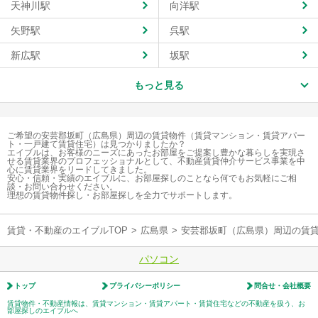
天神川駅
向洋駅
矢野駅
呉駅
新広駅
坂駅
もっと見る
ご希望の安芸郡坂町（広島県）周辺の賃貸物件（賃貸マンション・賃貸アパー
ト・一戸建て賃貸住宅）は見つかりましたか？
エイブルは、お客様のニーズにあったお部屋をご提案し豊かな暮らしを実現さ
せる賃貸業界のプロフェッショナルとして、不動産賃貸仲介サービス事業を中
心に賃貸業界をリードしてきました。
安心・信頼・実績のエイブルに、お部屋探しのことなら何でもお気軽にご相
談・お問い合わせください。
理想の賃貸物件探し・お部屋探しを全力でサポートします。
賃貸・不動産のエイブルTOP
>
広島県
>
安芸郡坂町（広島県）周辺の賃
パソコン
トップ
プライバシーポリシー
問合せ・会社概要
賃貸物件・不動産情報は、賃貸マンション・賃貸アパート・賃貸住宅などの不動産を扱う、お
部屋探しのエイブルへ