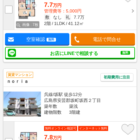
7.7
万円
管理費等：5,000円
敷
なし
礼
7.7万
2階
1LDK
41.12㎡
画像 : 7枚
空室確認
電話で問合せ
無料
お店にLINEで相談する
無料
賃貸マンション
初期費用に注目
ｎｏｒｉａ
呉線/坂駅 徒歩12分
広島県安芸郡坂町坂西２丁目
築年数
築浅
建物階数
3階建
無料オンライン相談可
インターネット無料
7.8
万円