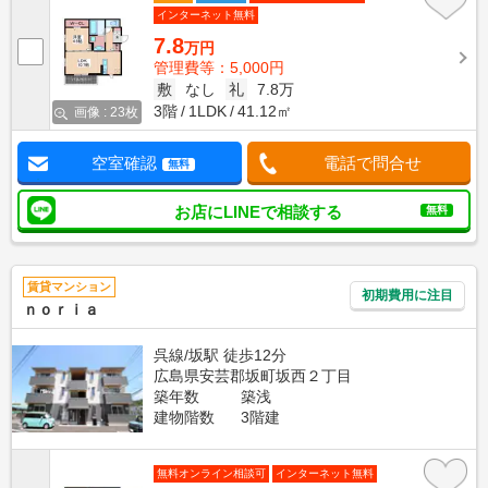
インターネット無料
7.8
万円
管理費等：5,000円
敷
なし
礼
7.8万
3階
1LDK
41.12㎡
画像 : 23枚
空室確認
電話で問合せ
無料
お店にLINEで相談する
無料
賃貸マンション
初期費用に注目
ｎｏｒｉａ
呉線/坂駅 徒歩12分
広島県安芸郡坂町坂西２丁目
築年数
築浅
建物階数
3階建
無料オンライン相談可
インターネット無料