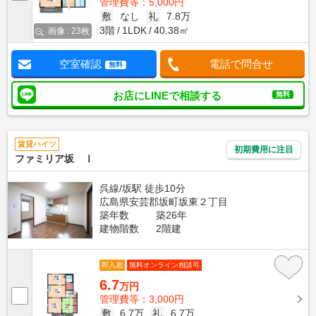
管理費等：5,000円
敷
なし
礼
7.8万
3階
1LDK
40.38㎡
画像 : 23枚
空室確認
電話で問合せ
無料
お店にLINEで相談する
無料
賃貸ハイツ
初期費用に注目
ファミリア坂 Ⅰ
呉線/坂駅 徒歩10分
広島県安芸郡坂町坂東２丁目
築年数
築26年
建物階数
2階建
即入居
無料オンライン相談可
6.7
万円
管理費等：3,000円
敷
6.7万
礼
6.7万