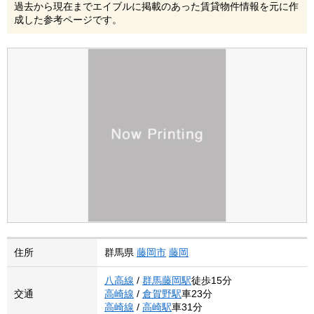
過去から現在までエイブルに掲載のあった賃貸物件情報を元に作
成した参考ページです。
住所
群馬県
藤岡市
藤岡
八高線
/
群馬藤岡駅
徒歩15分
交通
高崎線
/
倉賀野駅
車23分
高崎線
/
高崎駅
車31分