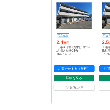
写真充実
写真
2.4
2.5
万円
上越線（群馬県内）/群馬
上越
総社駅 徒歩11分
総社駅
1K/26.49㎡
1K/2
お問合せする（無料）
お問
詳細を見る
お気に入り