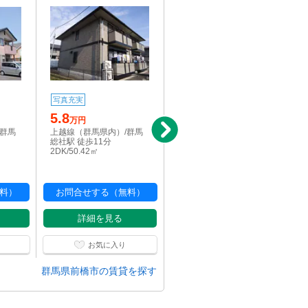
写真充実
写真充実
5.8
3.5
万円
万円
/群馬
上越線（群馬県内）/群馬
両毛線/前橋駅 車移動16分
総社駅 徒歩11分
2DK/38.83㎡
2DK/50.42㎡
料）
お問合せする（無料）
お問合せする（無料）
詳細を見る
詳細を見る
お気に入り
お気に入り
群馬県前橋市の賃貸を探す