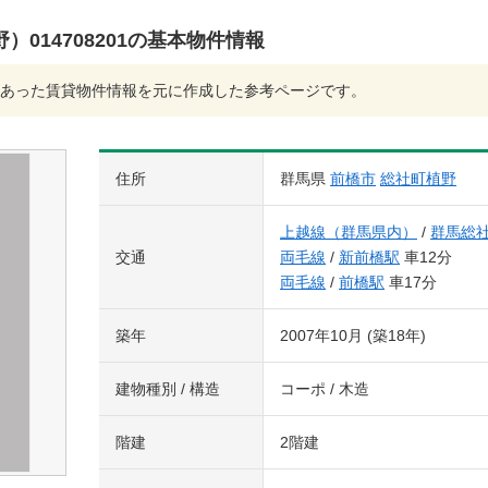
014708201の基本物件情報
あった賃貸物件情報を元に作成した参考ページです。
住所
群馬県
前橋市
総社町植野
上越線（群馬県内）
/
群馬総
交通
両毛線
/
新前橋駅
車12分
両毛線
/
前橋駅
車17分
築年
2007年10月 (築18年)
建物種別 / 構造
コーポ / 木造
階建
2階建