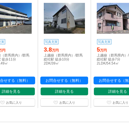
充実
写真充実
写真充実
3.8
5
万円
万円
万円
線（群馬県内）/群馬
上越線（群馬県内）/群馬
上越線（群馬県内）
 徒歩11分
総社駅 徒歩10分
総社駅 徒歩7分
6.49㎡
2DK/39㎡
2LDK/54.54㎡
合せする（無料）
お問合せする（無料）
お問合せする（無
詳細を見る
詳細を見る
詳細を見る
お気に入り
お気に入り
お気に入り