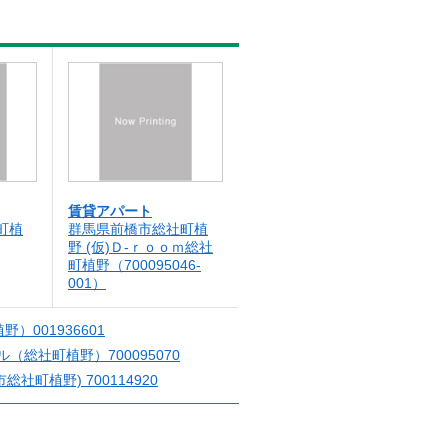
賃貸アパート
町植
群馬県前橋市総社町植
野 (仮)Ｄ-ｒｏｏｍ総社
町植野（700095046-
001）
）001936601
（総社町植野）700095070
社町植野) 700114920