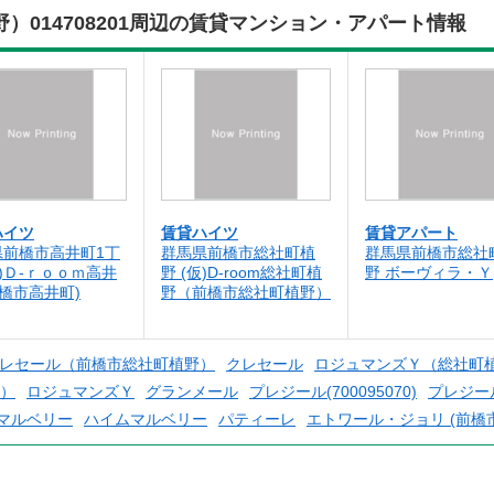
）014708201周辺の賃貸マンション・アパート情報
ハイツ
賃貸ハイツ
賃貸アパート
県前橋市高井町1丁
群馬県前橋市総社町植
群馬県前橋市総社
仮)Ｄ-ｒｏｏｍ高井
野 (仮)D-room総社町植
野 ボーヴィラ・Ｙ
前橋市高井町)
野（前橋市総社町植野）
レセール（前橋市総社町植野）
クレセール
ロジュマンズＹ（総社町植野
）
ロジュマンズＹ
グランメール
プレジール(700095070)
プレジール
マルベリー
ハイムマルベリー
パティーレ
エトワール・ジョリ (前橋市総