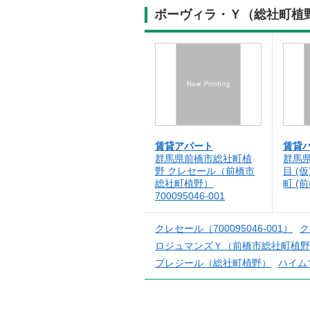
ボーヴィラ・Ｙ（総社町植野
賃貸アパート
賃貸
群馬県前橋市総社町植
群馬
野 クレセール（前橋市
目 (
総社町植野）
町 (
700095046-001
クレセール（700095046-001）
ク
ロジュマンズＹ（前橋市総社町植野
プレジール（総社町植野）
ハイム