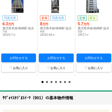
写真充実
新着
写真充実
定借
駅近
6.3
8
5.7
万円
万円
万円
鹿児島本線/箱崎駅 徒歩
鹿児島本線/箱崎駅 徒歩
鹿児島本線/箱崎駅 徒歩
7分
4分
3分
1K/23.7㎡
1K/32.04㎡
1R/17㎡
お問合せする
お問合せする
お問合せする
お気に入り
お気に入り
お気に入り
ｻｳﾞｫｲｽﾀｼﾞｵｽｲｰﾂ（901）の基本物件情報