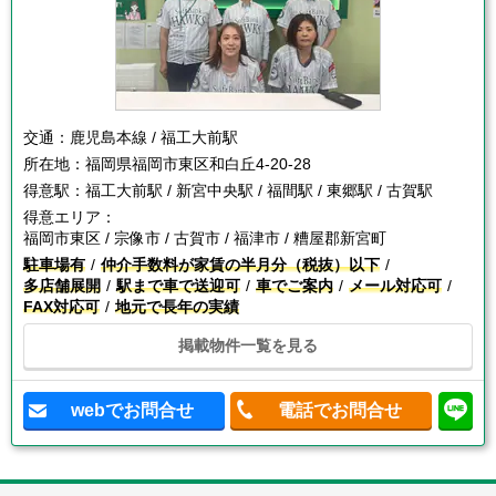
交通：
鹿児島本線 / 福工大前駅
所在地：
福岡県福岡市東区和白丘4-20-28
得意駅：
福工大前駅 / 新宮中央駅 / 福間駅 / 東郷駅 / 古賀駅
得意エリア：
福岡市東区 / 宗像市 / 古賀市 / 福津市 / 糟屋郡新宮町
駐車場有
仲介手数料が家賃の半月分（税抜）以下
多店舗展開
駅まで車で送迎可
車でご案内
メール対応可
FAX対応可
地元で長年の実績
掲載物件一覧を見る
webでお問合せ
電話でお問合せ