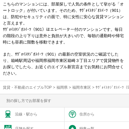
こちらのマンションには、部屋探しで人気の条件として挙がる「オ
ートロック」が付いています。そのため、ｻｳﾞｫｲｽﾀｼﾞｵｽｲｰﾂ（901）
は、防犯やセキュリティの面で、特に女性に安心な賃貸マンション
と言えます。
ｻｳﾞｫｲｽﾀｼﾞｵｽｲｰﾂ（901）はエレベーター付のマンションです。毎日
の階段の上り下りは意外と負担が大きいので、毎朝の通勤時や帰宅
時にも容易に階数を移動できます。
また、ｻｳﾞｫｲｽﾀｼﾞｵｽｲｰﾂ（901）の最新の空室状況のご確認でした
り、箱崎駅周辺や福岡県福岡市東区箱崎３丁目エリアで賃貸物件を
お探しでしたら、お近くのエイブル新宮店までお気軽にお問合せく
ださい。
賃貸・不動産のエイブルTOP
>
福岡県
>
福岡市東区
>
ｻｳﾞｫｲｽﾀｼﾞｵｽｲ
別の探し方でお部屋を探す
沿線・駅から
住所から
店舗を探す
特集一覧