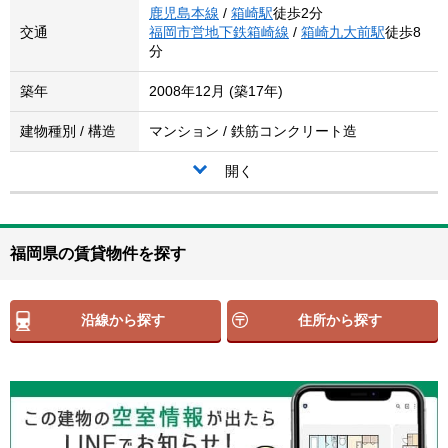
鹿児島本線
/
箱崎駅
徒歩2分
交通
福岡市営地下鉄箱崎線
/
箱崎九大前駅
徒歩8
分
築年
2008年12月 (築17年)
建物種別 / 構造
マンション / 鉄筋コンクリート造
開く
福岡県の賃貸物件を探す
沿線から探す
住所から探す